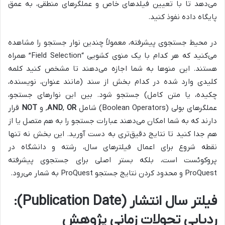
می‌دهد تا با تعیین فیلدهای خاص و عملگرهای منطقی، به عمق
پایگاه داده نفوذ کنید.
در محیط جستجوی پیشرفته، معمولاً چندین نوار جستجو را مشاهده
می‌کنید که هر کدام با یک منوی کشویی “Field Selection” همراه
هستند. این منوها به شما اجازه می‌دهند تا مشخص کنید کلمه
کلیدی وارد شده در کدام بخش از سند (مانند عنوان، نویسنده،
چکیده، یا متن کامل) جستجو شود. بین این نوارهای جستجو،
عملگرهای بولی (Boolean Operators) شامل
OR
,
AND
, و
NOT
قرار
دارند که به شما امکان می‌دهند عبارات جستجو را به هم متصل یا از
هم جدا کنید تا نتایج دقیق‌تری به دست آورید. این بخش نه تنها
نقطه شروع برای اعمال فیلترهای سال، رشته و دانشگاه در
پروکوئست است، بلکه بستر اصلی برای جستجوی پیشرفته
ProQuest و محدود کردن نتایج جستجو ProQuest به شمار می‌رود.
فیلتر سال انتشار (Publication Date):
ردیابی تحولات زمانی پژوهش