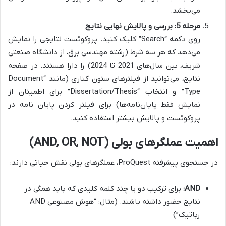
می‌بخشد.
مرحله 5: بررسی و پالایش نهایی نتایج
روی دکمه “Search” کلیک کنید. پروکوئست نتایجی را نمایش
می‌دهد که هر سه شرط (رشته مهندسی برق، از دانشگاه صنعتی
شریف، بین سال‌های 2021 تا 2024) را دارا هستند. در صفحه
نتایج، می‌توانید از فیلترهای ستون کناری (مانند “Document
Type” و انتخاب “Dissertation/Thesis” برای اطمینان از
نمایش فقط پایان‌نامه‌ها) برای فیلتر کردن پایان نامه در
پروکوئست و پالایش بیشتر استفاده کنید.
اهمیت عملگرهای بولی (AND, OR, NOT)
در جستجوی پیشرفته ProQuest، عملگرهای بولی نقش حیاتی دارند:
AND:
برای ترکیب دو یا چند کلمه کلیدی که باید همگی در
نتایج حضور داشته باشند. (مثال: “هوش مصنوعی AND
رباتیک”)