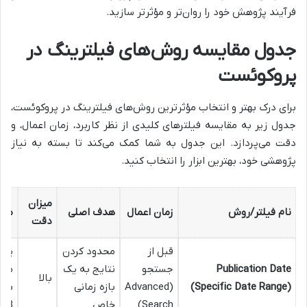
فرآیند پژوهش خود را روان‌تر و مؤثرتر سازید.
جدول مقایسه روش‌های فیلترینگ در
پروکوئست
برای درک بهتر و انتخاب مؤثرترین روش‌های فیلترینگ در پروکوئست،
جدول زیر به مقایسه فیلترهای کلیدی از نظر کاربرد، زمان اعمال، و
دقت می‌پردازد. این جدول به شما کمک می‌کند تا بسته به نیاز
پژوهشی خود، بهترین ابزار را انتخاب کنید.
میزان
نام فیلتر/روش
زمان اعمال
هدف اصلی
مثا
دقت
قبل از
محدود کردن
یاف
Publication Date
جستجو
نتایج به یک
منت
بالا
(Specific Date Range)
(Advanced
بازه زمانی
Search)
خاص
023