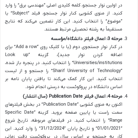
در اولین نوار جستجو، کلمه کلیدی اصلی “مهندسی برق” را وارد
کنید. از منوی کشویی کنار نوار جستجو، فیلد “Subject” یا
“موضوع” را انتخاب کنید. این کار تضمین می‌کند که نتایج
مستقیماً به رشته تحصیلی مرتبط هستند.
مرحله 3: اعمال فیلتر دانشگاه/مؤسسه
در کنار نوار جستجوی دوم (یا با کلیک روی “Add a row” برای
اضافه کردن نوار جدید)، گزینه‌ “Look up
Universities/institutions” را انتخاب کنید. در پنجره باز شده،
“Sharif University of Technology” را جستجو و از لیست
انتخاب کنید. این کار کمک می‌کند تا یافتن پایان نامه بر
اساس دانشگاه در پروکوئست به درستی انجام شود.
مرحله 4: اعمال فیلتر Publication Date (سال انتشار)
اکنون به منوی کشویی “Publication Date” در بخش فیلترهای
سمت راست یا پایین صفحه بروید. گزینه “Specific Date
Range” را انتخاب کنید. در فیلدهای مربوطه، تاریخ شروع
“01/01/2021” و تاریخ پایان “31/12/2024” را وارد کنید. این
کار به جستجو بر اساس سال در پروکوئست دقت زمانی