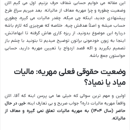
این مقاله می خوایم حسابی شفاف حرف بزنیم. اول می گیم الان
وضعیت چطوره و چرا مهریه معاف از مالیاته. بعد میریم سراغ طرح
پیشنهادی جدید، اینکه چی میگه، چقدر مالیات می گیره، چطوری
حساب میشه و اصلاً هدفش چیه. خلاصه که هرچیزی که لازم باشه
درباره این موضوع بدونید، از ریزه کاری هاش گرفته تا ابهاماتش،
اینجا به زبون خودمونی براتون توضیح میدیم تا بتونید با چشم باز
تصمیم بگیرید و اگه قصد ازدواج یا تعیین مهریه دارید، حسابی
حواستون جمع باشه.
وضعیت حقوقی فعلی مهریه: مالیات
میاد یا نمیاد؟
اولین و مهم ترین سوالی که خیلی ها می پرسن اینه که آقا، الان
واقعاً مهریه مالیات داره؟ جواب صریح و بی تعارف اینه:
خیر، در حال
حاضر (سال ۱۴۰۴) به مهریه مالیات تعلق نمی گیره و معاف از
مالیاته.