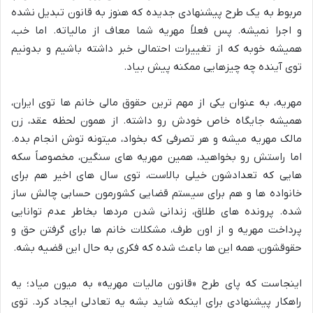
مربوط به یک طرح پیشنهادی جدیده که هنوز به قانون تبدیل نشده
و اجرا نمیشه. پس فعلاً مهریه شما معاف از مالیاته. اما خب،
همیشه خوبه که از تغییرات احتمالی خبر داشته باشیم و بدونیم
توی آینده چه چیزهایی ممکنه پیش بیاد.
مهریه، به عنوان یکی از مهم ترین حقوق مالی خانم ها توی ایران،
همیشه جایگاه خاص خودش رو داشته. از همون لحظه عقد، زن
مالک مهریه میشه و هر تصرفی که بخواد، میتونه توش انجام بده.
اما راستش رو بخواهید، همین مهریه های سنگین، مخصوصاً سکه
هایی که تعدادشون خیلی بالاست، توی سال های اخیر هم برای
خانواده ها و هم برای سیستم قضایی کشورمون حسابی چالش ساز
شده. پرونده های طلاق، زندانی شدن مردها بخاطر عدم توانایی
پرداخت مهریه و از اون طرف، مشکلات خانم ها برای گرفتن حق و
حقوقشون، همه این ها باعث شده که فکری به حال این قضیه بشه.
اینجاست که پای طرح «قانون مالیات مهریه» به میون میاد؛ یه
راهکار پیشنهادی برای اینکه شاید بشه یه تعادلی ایجاد کرد. توی