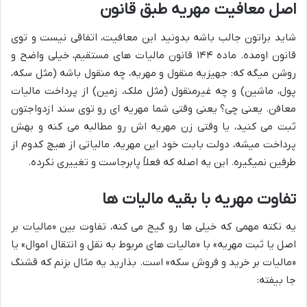
اصل معافیت مهریه طبق قانون
شاید براتون جالب باشه بدونید این معافیت، اتفاقی نیست و توی
قانون اومده. ماده ۱۴۴ قانون مالیات های مستقیم، خیلی واضح و
روشن میگه که: جهیزیه منقول و مهریه، چه منقول باشه (مثل سکه،
پول، ماشین) و چه غیرمنقول (مثل ملک، زمین) از پرداخت مالیات
معافن. یعنی چی؟ یعنی وقتی شما مهریه ای رو توی سند ازدواجتون
ثبت می کنید، یا وقتی زن مهریه اش رو مطالبه می کنه و بهش
پرداخت میشه، دولت بابت خود این مهریه، مالیاتی از هیچ کدوم از
طرفین نمیگیره. این یه اصله که فعلاً پابرجاست و تغییری نکرده.
تفاوت مهریه با بقیه مالیات ها
یه نکته مهمی که خیلی ها رو گیج می کنه، تفاوت بین «مالیات بر
اصل یا ثبت مهریه» با «مالیات های مربوط به نقل و انتقال اموال» یا
«مالیات بر خرید و فروش سکه» است. بذارید یه مثال بزنم که قشنگ
جا بیفته: