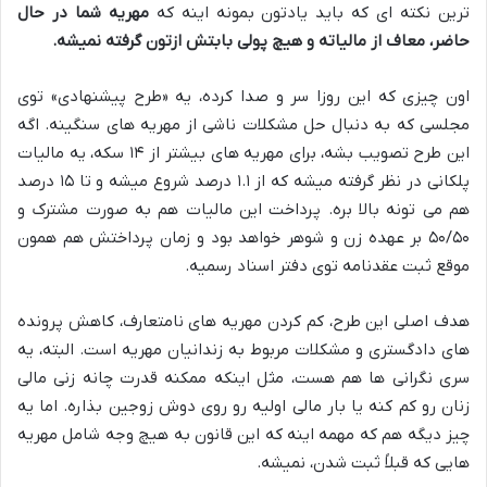
ترین نکته ای که باید یادتون بمونه اینه که
مهریه شما در حال
حاضر، معاف از مالیاته و هیچ پولی بابتش ازتون گرفته نمیشه.
اون چیزی که این روزا سر و صدا کرده، یه «طرح پیشنهادی» توی
مجلسی که به دنبال حل مشکلات ناشی از مهریه های سنگینه. اگه
این طرح تصویب بشه، برای مهریه های بیشتر از ۱۴ سکه، یه مالیات
پلکانی در نظر گرفته میشه که از ۱.۱ درصد شروع میشه و تا ۱۵ درصد
هم می تونه بالا بره. پرداخت این مالیات هم به صورت مشترک و
۵۰/۵۰ بر عهده زن و شوهر خواهد بود و زمان پرداختش هم همون
موقع ثبت عقدنامه توی دفتر اسناد رسمیه.
هدف اصلی این طرح، کم کردن مهریه های نامتعارف، کاهش پرونده
های دادگستری و مشکلات مربوط به زندانیان مهریه است. البته، یه
سری نگرانی ها هم هست، مثل اینکه ممکنه قدرت چانه زنی مالی
زنان رو کم کنه یا بار مالی اولیه رو روی دوش زوجین بذاره. اما یه
چیز دیگه هم که مهمه اینه که این قانون به هیچ وجه شامل مهریه
هایی که قبلاً ثبت شدن، نمیشه.