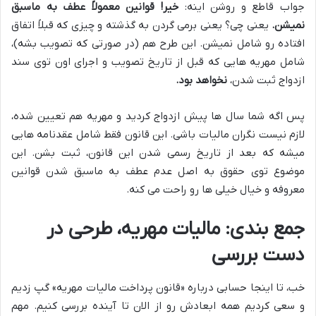
جواب قاطع و روشن اینه:
خیر! قوانین معمولاً عطف به ماسبق
نمیشن.
یعنی چی؟ یعنی برمی گردن به گذشته و چیزی که قبلاً اتفاق
افتاده رو شامل نمیشن. این طرح هم (در صورتی که تصویب بشه)،
شامل مهریه هایی که قبل از تاریخ تصویب و اجرای اون توی سند
ازدواج ثبت شدن،
نخواهد بود.
پس اگه شما سال ها پیش ازدواج کردید و مهریه هم تعیین شده،
لازم نیست نگران مالیات باشی. این قانون فقط شامل عقدنامه هایی
میشه که بعد از تاریخ رسمی شدن این قانون، ثبت بشن. این
موضوع توی حقوق به اصل عدم عطف به ماسبق شدن قوانین
معروفه و خیال خیلی ها رو راحت می کنه.
جمع بندی: مالیات مهریه، طرحی در
دست بررسی
خب، تا اینجا حسابی درباره «قانون پرداخت مالیات مهریه» گپ زدیم
و سعی کردیم همه ابعادش رو از الان تا آینده بررسی کنیم. مهم