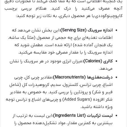
یک گنجینه اطلاعاتی است که به شما کمک می‌کند تا محتویات دقیق
آنچه مصرف می‌کنید را درک کنید. هنگام بررسی برچسب
کاپوچینو
گوددی یا هر محصول دیگری، به نکات زیر توجه کنید:
اندازه سروینگ (Serving Size):
این بخش نشان می‌دهد که
اطلاعات تغذیه‌ای برای چه حجمی از محصول (مثلاً یک ساشه،
یک فنجان آماده شده) ارائه شده است. مطمئن شوید که
اندازه سروینگ را با مقدار مصرفی خود مقایسه می‌کنید.
کالری (Calories):
میزان انرژی موجود در هر سروینگ را نشان
می‌دهد.
درشت‌مغذی‌ها (Macronutrients):
مقادیر چربی کل، چربی
اشباع، چربی ترانس، کلسترول، سدیم، کربوهیدرات کل (شامل
فیبر و شکر) و پروتئین را بررسی کنید. به خصوص به مقادیر
شکر افزوده (Added Sugars) و چربی‌های اشباع و ترانس توجه
ویژه داشته باشید.
لیست ترکیبات (Ingredients List):
این لیست به ترتیب از
بیشترین به کمترین مقدار، مواد تشکیل‌دهنده محصول را