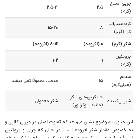
چربی اشباع
۲.۵-۴
۲.۵
(گرم)
کربوهیدرات
۱۵-۲۰
۸
کل (گرم)
شکر (گرم)
۰ (افزوده)
۸-۱۲ (افزوده)
پروتئین
۱-۲
۱
(گرم)
سدیم
۱۵
متغیر، معمولاً کمی بیشتر
(میلی‌گرم)
جایگزین‌های شکر
شیرین‌کننده
شکر معمولی
(مانند سوکرالوز)
این جدول به وضوح نشان می‌دهد که تفاوت اصلی در میزان کالری و
به خصوص مقدار شکر افزوده است. در حالی که چربی و پروتئین