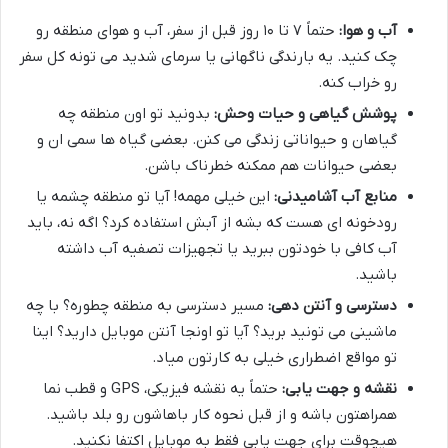
آب و هوا:
حتماً ۷ تا ۱۰ روز قبل از سفر، آب و هوای منطقه رو
چک کنید. یه بارندگی ناگهانی یا سرمای شدید می تونه کل سفر
رو خراب کنه.
پوشش گیاهی و حیات وحش:
بدونید تو اون منطقه چه
گیاهان و حیواناتی زندگی می کنن. بعضی گیاه ها سمی ان و
بعضی حیوانات هم ممکنه خطرناک باشن.
منابع آب آشامیدنی:
این خیلی مهمه! آیا تو منطقه چشمه یا
رودخونه ای هست که بشه از آبش استفاده کرد؟ اگه نه، باید
آب کافی با خودتون ببرید یا تجهیزات تصفیه آب داشته
باشید.
دسترسی و آنتن دهی:
مسیر دسترسی به منطقه چطوره؟ با چه
ماشینی می تونید برید؟ آیا تو اونجا آنتن موبایل دارید؟ اینا
تو مواقع اضطراری خیلی به کارتون میاد.
نقشه و جهت یابی:
حتماً یه نقشه فیزیکی، GPS و قطب نما
همراهتون باشه و از قبل نحوه کار باهاشون رو بلد باشید.
هیچوقت برای جهت یابی فقط به موبایل اکتفا نکنید.