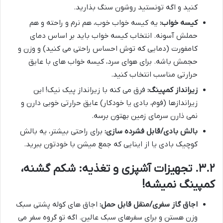
کنید و اگه تونستید روشون سنگ بذارید.
کیسه خواب:
یه کیسه خواب خوب، هم نرم و راحته و هم
حملش آسونه. انتخاب کیسه خواب باید بر اساس دمای
کامفورت (دمایی که توش احساس راحتی می کنید) و وزن و
حجمش باشه. برای هوای سرد، کیسه خواب های با عایق
حرارتی مناسب انتخاب کنید.
زیرانداز کمپینگ:
فرق می کنه با زیرانداز پیک نیک! این
زیراندازها (فوم، بادی یا خودکار) عایق حرارتی خوبی دارن و
نمی ذارن سرمای زمین بهتون برسه.
بالش بادی/قابل فشرده سازی:
برای راحتی بیشتر، یه بالش
کوچیک بادی یا از اینایی که جمع میشن با خودتون ببرید.
۳.۲. تجهیزات آشپزی و تغذیه: شکم گشنه،
کمپینگ نمیشه!
اجاق گاز سفری/منقل قابل حمل:
اجاق های کوله پشتی سبک
وزن هستن و برای سفرهای سبک عالین. اگه تو گروه سفر می