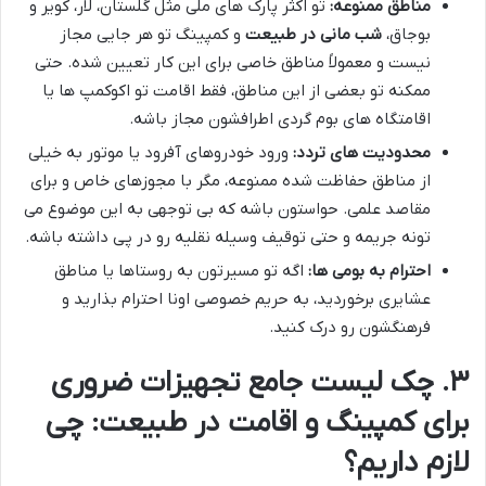
مناطق ممنوعه:
تو اکثر پارک های ملی مثل گلستان، لار، کویر و
بوجاق،
شب مانی در طبیعت
و کمپینگ تو هر جایی مجاز
نیست و معمولاً مناطق خاصی برای این کار تعیین شده. حتی
ممکنه تو بعضی از این مناطق، فقط اقامت تو اکوکمپ ها یا
اقامتگاه های بوم گردی اطرافشون مجاز باشه.
محدودیت های تردد:
ورود خودروهای آفرود یا موتور به خیلی
از مناطق حفاظت شده ممنوعه، مگر با مجوزهای خاص و برای
مقاصد علمی. حواستون باشه که بی توجهی به این موضوع می
تونه جریمه و حتی توقیف وسیله نقلیه رو در پی داشته باشه.
احترام به بومی ها:
اگه تو مسیرتون به روستاها یا مناطق
عشایری برخوردید، به حریم خصوصی اونا احترام بذارید و
فرهنگشون رو درک کنید.
۳. چک لیست جامع تجهیزات ضروری
برای کمپینگ و اقامت در طبیعت: چی
لازم داریم؟