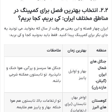
۲.۲. انتخاب بهترین فصل برای کمپینگ در
مناطق مختلف ایران: کی بریم، کجا بریم؟
ایران چهار فصله و این یعنی هر وقت از سال که بخواید، می تونید یه
جای بکر برای کمپینگ پیدا کنید. فقط باید بدونید کجا و کی برید:
منطقه
بهترین زمان
ملاحظات
جنگل های
شمال
جنگل ها سرسبز و پرآبن، هوا خنک و
بهار و اوایل
ایران
دلپذیره. تو تابستون ممکنه شرجی
پاییز
(گیلان،
باشه.
مازندران)
اواخر بهار،
کوهستان
تو ارتفاعات بالا، تابستون هم هوا
تابستان (برای
های البرز
خنکه. بهار و پاییز هم ملایمه.
ارتفاعات)،