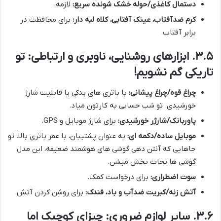
دستمال کاغذی/حوله خشک شونده سریع:
لازمه.
کرم ضدآفتاب، عینک آفتابی، کلاه لبه دار:
برای محافظت در
برابر آفتاب.
۳.۵. ابزارهای روشنایی، ناوبری و ارتباطی: تو
تاریکی گم نشویم!
چراغ قوه/چراغ پیشانی:
با باتری های یدکی یا قابلیت شارژ
خورشیدی. تو شب حسابی به کارتون میاد.
پاوربانک/شارژر خورشیدی:
برای شارژ موبایل و GPS.
موبایل ساده/دکمه ای:
به عنوان پشتیبان، با عمر باتری بالا. تو
جاهایی که آنتن دهی گوشی های هوشمند ضعیفه، این مدل
گوشی ها نجات بخش میشن.
سوت اضطراری:
برای درخواست کمک.
آتش زنه/کبریت ضدآب و باد، فندک:
برای روشن کردن آتش.
۳.۶. سایر لوازم ضروری: چیزای کوچیک اما