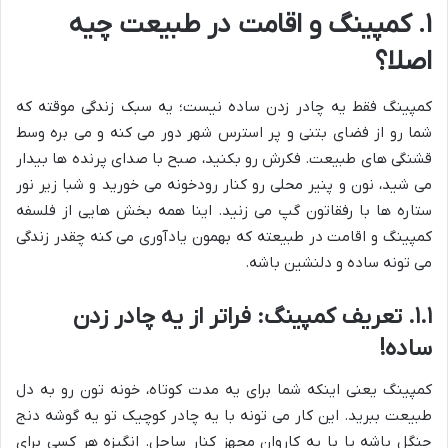
۱. کمپینگ و اقامت در طبیعت چیه
اصلا؟
کمپینگ فقط یه چادر زدن ساده نیست؛ یه سبک زندگی موقته که
شما رو از فضای بتنی و پر استرس شهر دور می کنه و می بره وسط
قشنگی های طبیعت. فکرش رو بکنید، صبح با صدای پرنده ها بیدار
می شید، نون و پنیر محلی رو کنار رودخونه می خورید و شبا زیر نور
ستاره ها با رفقاتون گپ می زنید. اینا همه بخش هایی از فلسفه
کمپینگ و اقامت در طبیعته که بهمون یادآوری می کنه چقدر زندگی
می تونه ساده و دلنشین باشه.
۱.۱. تعریف کمپینگ: فراتر از یه چادر زدن
ساده!
کمپینگ یعنی اینکه شما برای یه مدت کوتاه، خونه تون رو به دل
طبیعت ببرید. این کار می تونه با یه چادر کوچیک تو یه گوشه دنج
جنگل باشه یا با یه کاروان مجهز کنار ساحل. انگیزه هر کسی برای