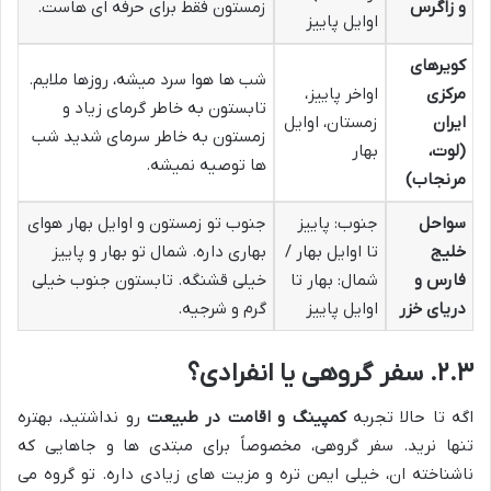
و زاگرس
زمستون فقط برای حرفه ای هاست.
اوایل پاییز
کویرهای
شب ها هوا سرد میشه، روزها ملایم.
مرکزی
اواخر پاییز،
تابستون به خاطر گرمای زیاد و
ایران
زمستان، اوایل
زمستون به خاطر سرمای شدید شب
(لوت،
بهار
ها توصیه نمیشه.
مرنجاب)
سواحل
جنوب: پاییز
جنوب تو زمستون و اوایل بهار هوای
خلیج
تا اوایل بهار /
بهاری داره. شمال تو بهار و پاییز
فارس و
شمال: بهار تا
خیلی قشنگه. تابستون جنوب خیلی
دریای خزر
اوایل پاییز
گرم و شرجیه.
۲.۳. سفر گروهی یا انفرادی؟
اگه تا حالا تجربه
کمپینگ و اقامت در طبیعت
رو نداشتید، بهتره
تنها نرید. سفر گروهی، مخصوصاً برای مبتدی ها و جاهایی که
ناشناخته ان، خیلی ایمن تره و مزیت های زیادی داره. تو گروه می