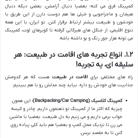
کمپینگ فرق می کنه؛ بعضیا دنبال آرامشن، بعضی دیگه دنبال
هیجان و ماجراجویی و خیلی ها هم دوست دارن از این طریق با
خودشون و طبیعت بیشتر ارتباط برقرار کنن. تو ایران، با این همه
تنوع اقلیمی، از جنگل های هیرکانی گرفته تا کویرهای لوت، کمپینگ
می تونه هزار جور رنگ و بو داشته باشه.
۱.۲. انواع تجربه های اقامت در طبیعت: هر
سلیقه ای، یه تجربه!
راه های مختلفی برای
اقامت در طبیعت
هست که هر کدومش
جذابیت های خودش رو داره. بیاید چند مدلش رو با هم ببینیم:
کمپینگ کلاسیک (Backpacking/Car Camping):
این همون
چیزیه که اکثر ما از کمپینگ تو ذهنمون داریم. چادر و کیسه
خواب برمی داریم و می زنیم به دل طبیعت. بعضیا با ماشین
می رن تا نزدیک محل کمپ و بعضیا هم باید کلی پیاده روی
کنن تا به مقصد برسن.