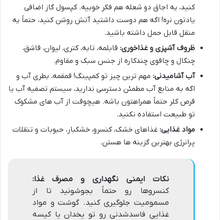
کنید، یه اجاق دو شعله هم فکر خوبیه. کپسول گاز اضافی
یادتون نره! اگه هم دوست داشتید آتش روشن کنید، حتماً یه
منقل قابل حمل داشته باشید.
ظروف آشپزی و غذاخوری:
قابلمه، تابه، کتری، لیوان، قاشق،
چنگال و چاقوی چندکاره از جنس سبک و مقاوم.
آب آشامیدنی:
مهم ترین چیز تو کمپینگ! قمقمه، بطری آب و
اگه به منابع آب مطمئن دسترسی ندارید، سیستم تصفیه آب یا
قرص کلر حتماً همراهتون باشه. هیچوقت از آب های مشکوک
تو طبیعت استفاده نکنید.
مواد غذایی:
غذاهای خشک، کنسرو، خشکبار، حبوبات و تنقلات
پرانرژی بهترین گزینه ها هستن.
نکات ایمنی نگهداری و مصرف غذا:
کنسروها رو حتماً بجوشونید تا از
مسمومیت جلوگیری کنید. گوشت و مواد
غذایی فاسدشدنی رو تو یخدان یا کیسه