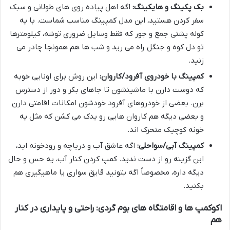
بک پکینگ و هایکینگ:
اگه اهل پیاده روی های طولانی و سبک
سفر کردن هستید، این مدل کمپینگ مناسب شماست. با یه
کوله پشتی جمع و جور که فقط وسایل ضروری توشه، کیلومترها
تو دل کوه و جنگل راه می رید و شب ها هم همونجا چادر می
زنید.
کمپینگ با خودروی آفرود/کاروان:
این روش برای اونایی خوبه
که دوست دارن با ماشینشون تا جاهای بکر و دور از دسترس
برن. بعضی از خودروهای آفرود خودشون امکانات اقامتی دارن
و بعضی دیگه هم کاروان هایی رو یدک می کشن که مثل یه
خونه کوچیک متحرک اند.
کمپینگ آبی/سواحلی:
اگه عاشق آب و دریاچه و رودخونه اید،
این گزینه رو از دست ندید. کمپ کردن کنار آب، یه حس و حال
دیگه داره، مخصوصاً اگه بتونید قایق سواری یا ماهیگیری هم
بکنید.
اکوکمپ ها و اقامتگاه های بوم گردی: راحتی و پایداری در کنار
هم