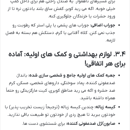
برای مسیرهای ناهموار. یه صندل راحتی هم برای داخل کمپ
خیلی خوبه. اگه می رید کویر، کفش ساق بلند یادتون نره تا از
ورود حشرات یا خزندگان جلوگیری کنه.
جوراب اضافی:
جوراب های پشمی یا پلی استر که رطوبت رو
جذب نمی کنن. کلاه آفتابی یا گرم، دستکش هم بسته به فصل
لازمه.
۳.۴. لوازم بهداشتی و کمک های اولیه: آماده
برای هر اتفاقی!
جعبه کمک های اولیه جامع و شخصی سازی شده:
بانداژ،
ضدعفونی کننده، پماد سوختگی، داروهای شخصی، مسکن، کرم
ضد حشره و اگه می رید مناطق کویری، کیت مارگزیدگی رو حتماً
همراه داشته باشید.
کیسه زباله:
چندین کیسه زباله (ترجیحاً زیست تخریب پذیر) با
خودتون ببرید تا هیچ ردی از خودتون تو طبیعت باقی نذارید.
صابون/ژل ضدعفونی کننده:
برای شستشوی دست ها.