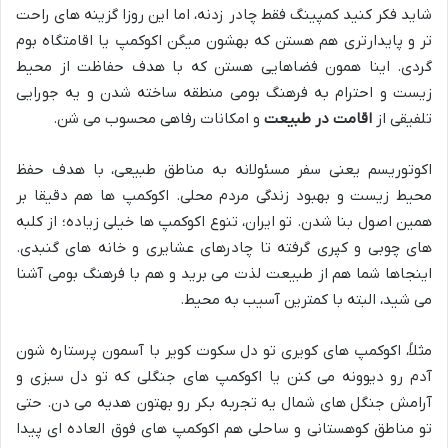
شاید فکر کنید کمپینگ فقط چادر زدنه، اما این روزا گزینه های راحت
تر و پایدارتری هم هستن که بهشون میگن اکوکمپ یا اقامتگاه بوم
گردی. اینا همون فضاهایی هستن که با هدف حفاظت از محیط
زیست و احترام به فرهنگ بومی منطقه ساخته شدن و یه جورایی
تلفیقی از
اقامت در طبیعت
و امکانات رفاهی محسوب می شن.
اکوتوریسم یعنی سفر مسئولانه به مناطق طبیعی، با هدف حفظ
محیط زیست و بهبود زندگی مردم محلی. اکوکمپ ها هم دقیقا بر
همین اصول بنا شدن. تو ایران، تنوع اکوکمپ ها خیلی زیاده؛ از کلبه
های چوبی و کپری گرفته تا چادرهای عشایری و خانه های گنبدی.
اینجاها شما هم از طبیعت لذت می برید و هم با فرهنگ بومی آشنا
می شید، البته با کمترین آسیب به محیط.
مثلاً، اکوکمپ های کویری تو دل سکوت کویر با آسمون پرستاره شون
آدم رو دیوونه می کنن یا اکوکمپ های جنگلی که تو دل سبزی و
آرامش جنگل های شمال یه تجربه بکر رو بهتون هدیه می دن. حتی
تو مناطق کوهستانی و ساحلی هم اکوکمپ های فوق العاده ای پیدا