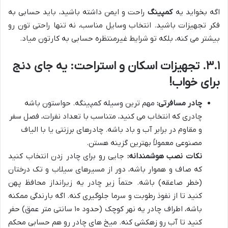
اگه بخواید یه
کمپینگ
راحت و ایمن داشته باشید، باید حسابی به
فکر تجهیزات باشید. انتخاب وسایل مناسب، نه تنها راحتی تون رو
بیشتر می کنه، بلکه تو شرایط غیرمنتظره حسابی به کارتون میاد.
۳.۱. تجهیزات اسکان و استراحت: یه جای دنج
برای خواب!
چادر مسافرتی:
مهم ترین وسیله کمپینگه. حواستون باشه
چادری که انتخاب می کنید، متناسب با تعداد نفرات، فصل سفر
و مقاوم در برابر آب و باد باشه. چادرهای برزنتی یا با الیاف
مصنوعی معمولاً بهترین گزینه هستن.
نکات نصب هوشمندانه:
جایی رو برای چادر زدن انتخاب کنید
که صاف و هموار باشه، دور از مسیرهای سیلاب و تک درختان
(خطر صاعقه) باشه. حتماً زیر چادر یه زیرانداز محافظ پهن
کنید تا از نفوذ رطوبت و سرما جلوگیری کنه. اگه بارندگی ممکنه
باشه، اطراف چادر یه نهر کوچک (حدود ۱۰ سانتی متر عمق) حفر
کنید تا آب رو زهکشی کنه. میخ های چادر رو هم حسابی محکم