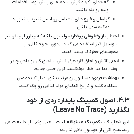
اگه خدای نکرده گزش یا حمله ای پیش اومد، اقدامات
اولیه رو بلد باشید.
گیاهان و قارچ های ناشناس رو لمس نکنید یا نخورید،
ممکنه سمی باشن.
اجتناب از رفتارهای پرخطر:
حواستون باشه که چطور از چاقو، تبر
یا وسایل تیز استفاده می کنید. بدون تجربه کافی، از
صعودهای خطرناک پرهیز کنید.
ایمنی آتش و اجاق گاز:
هرگز آتش یا اجاق گاز رو داخل چادر
روشن نذارید، خطر مونوکسید کربن خیلی جدیه.
بهداشت فردی:
دستاتون رو مرتب بشورید، از آب مطمئن
استفاده کنید و تاریخ انقضای مواد غذایی رو چک کنید.
۴.۳. اصول کمپینگ پایدار: ردی از خود
نگذارید (Leave No Trace)
این شعار، قلب
کمپینگ مسئولانه
است. یعنی وقتی از طبیعت می
رید، هیچ اثری از خودتون باقی نذارید: