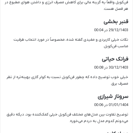
فن‌کویل واقعاً یه گزینه عالی برای کاهش مصرف انرژی و داشتن هوای مطبوع در
:
هر فصل هست.
گ
قنبر بخشی
ف
29/12/1403 در 00:04
ت
نکات خیلی کاربردی و مفیدی گفته شده، مخصوصاً در مورد انتخاب ظرفیت
:
مناسب فن‌کویل.
گ
فرانک حیاتی
ف
30/12/1403 در 00:08
ت
خیلی خوب توضیح داده که چطور فن‌کویل نسبت به کولر گازی بهینه‌تره از نظر
:
مصرف برق.
گ
سروناز شیرازی
ف
01/01/1404 در 00:06
ت
توضیح تفاوت بین مدل‌های مختلف فن‌کویل خیلی کمک‌کننده بود، دیگه دقیق
:
می‌دونم کدوم مدل به دردم می‌خوره.
گ