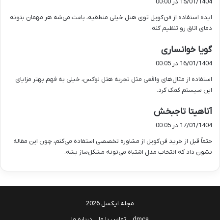
15/01/1404 در 00:00
ت
ایده استفاده از فن‌کویل توی هتل خیلی منطقیه، باعث می‌شه هر مهمان بتونه
:
دمای اتاق رو تنظیم کنه.
گ
گویا خوانساری
ف
16/01/1404 در 00:05
ت
استفاده از مثال‌های واقعی مثل تجربه هتل لوکس، خیلی به فهم بهتر مزایای
:
این سیستم کمک کرد.
گ
آناهیتا تاجبخش
ف
17/01/1404 در 00:05
ت
حتماً قبل از خرید فن‌کویل از مشاوره تخصصی استفاده می‌کنم، چون این مقاله
:
نشون داد که انتخاب مدل اشتباه می‌تونه مشکل‌ساز بشه.
مجله ایکسل 2026
dmca
تماس با ما
درباره ما