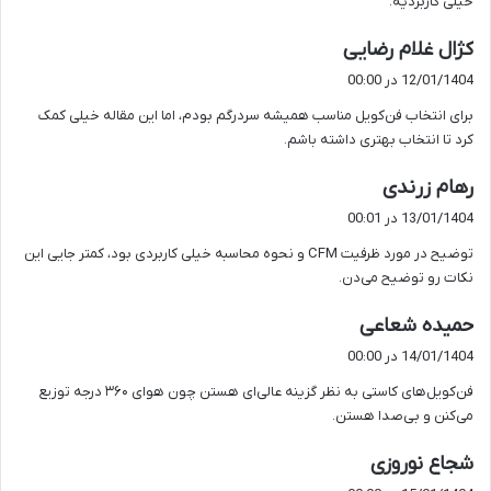
خیلی کاربردیه.
گ
کژال غلام رضایی
ف
12/01/1404 در 00:00
ت
برای انتخاب فن‌کویل مناسب همیشه سردرگم بودم، اما این مقاله خیلی کمک
:
کرد تا انتخاب بهتری داشته باشم.
گ
رهام زرندی
ف
13/01/1404 در 00:01
ت
توضیح در مورد ظرفیت CFM و نحوه محاسبه خیلی کاربردی بود، کمتر جایی این
:
نکات رو توضیح می‌دن.
گ
حمیده شعاعی
ف
14/01/1404 در 00:00
ت
فن‌کویل‌های کاستی به نظر گزینه عالی‌ای هستن چون هوای ۳۶۰ درجه توزیع
:
می‌کنن و بی‌صدا هستن.
گ
شجاع نوروزی
ف