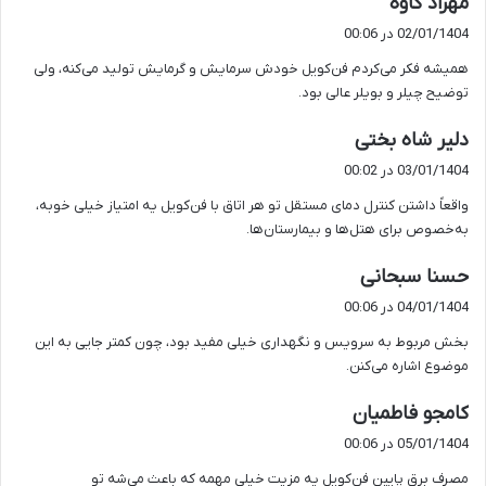
مهراد کاوه
ف
02/01/1404 در 00:06
ت
همیشه فکر می‌کردم فن‌کویل خودش سرمایش و گرمایش تولید می‌کنه، ولی
:
توضیح چیلر و بویلر عالی بود.
گ
دلیر شاه بختی
ف
03/01/1404 در 00:02
ت
واقعاً داشتن کنترل دمای مستقل تو هر اتاق با فن‌کویل یه امتیاز خیلی خوبه،
:
به‌خصوص برای هتل‌ها و بیمارستان‌ها.
گ
حسنا سبحانی
ف
04/01/1404 در 00:06
ت
بخش مربوط به سرویس و نگهداری خیلی مفید بود، چون کمتر جایی به این
:
موضوع اشاره می‌کنن.
گ
کامجو فاطمیان
ف
05/01/1404 در 00:06
ت
مصرف برق پایین فن‌کویل یه مزیت خیلی مهمه که باعث می‌شه تو
: