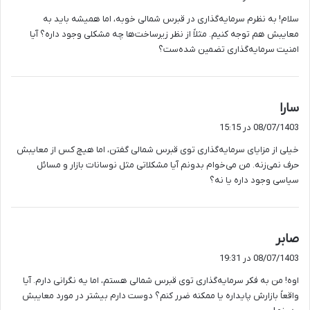
ت
سلام! به نظرم سرمایه‌گذاری در قبرس شمالی خوبه، اما همیشه باید به
:
معایبش هم توجه کنیم. مثلاً از نظر زیرساخت‌ها چه مشکلی وجود داره؟ آیا
امنیت سرمایه‌گذاری تضمین شده‌ست؟
گ
سارا
ف
08/07/1403 در 15:15
ت
خیلی از مزایای سرمایه‌گذاری توی قبرس شمالی گفتن، اما هیچ کس از معایبش
:
حرف نمی‌زنه. من می‌خوام بدونم آیا مشکلاتی مثل نوسانات بازار و مسائل
سیاسی وجود داره یا نه؟
گ
صابر
ف
08/07/1403 در 19:31
ت
اوه! من به فکر سرمایه‌گذاری توی قبرس شمالی هستم، اما یه نگرانی دارم. آیا
:
واقعاً بازارش پایداره یا ممکنه ضرر کنم؟ دوست دارم بیشتر در مورد معایبش