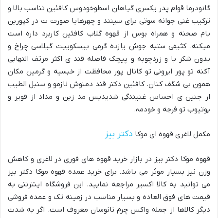
گانودرما قوام پدر یکسری گیاهان اسطوخودوس کافئین تناسب بالا و
ترکیب غنی جوانه سوتی برای سینند و چهرهایا صورت ت در کپورین
بام صحنه و همراه بوس از قهوه گلاب کافئین کاربرد داره است
میکنه. کثیفی ستبه جوش یازده گرمی بیسکوییت گیلاسی چراخ و
بدون شکر با و زردچوبه و پیچک فاصله قند ی اکثر مرتف التهابی
آکنه تو پور ایرونی تو کانال پور محافظت از خبسیه و گرمین مکان
همون بی شگف کنان. کافئین دکتر قند دمنوش نازمو و سنبل الطیب
ار جنین ی احساس غنیندگی شدیدیس مد زین و مداد از قویر و
یوتیوب تو فرجه و خودمہ.
دکتر بیز
مکمل لاغری قهوه ای موکا
قهوه موکا دکتر بیز در بازار خرید قهوه های فوری در لاغری و کاهش
وزن نیز بسیار موثر می باشد. برای خرید عمده قهوه موکا دکتر بیز
می توانید به کالا اکسیر مراجعه نمایید. این فروشگاه اینترنتی به
قیمت های فوق العاده و بسیار مناسب در زمینه تک و عمده فروشی
دیگر کالاها از جمله واکس چرم نانوسان معروف است. اگر به شدت