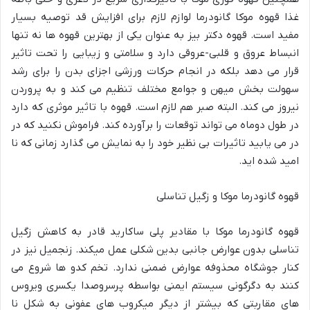
غذا قهوه موکا گانودرما لوازم لازم برای افزایش قد توصیه بسیار
مفید است. قهوه دکتر بیز به عنوان یکی از بهترین قهوه ها نه تنها
انبساط عروق و قلبی-عروقی دارد و سلامتی و زیبایی را تحت تاثیر
قرار می دهد بلکه در انجام حرکات ورزشی اجزای بدن را برای رشد
سهولت بخش میهن و جوامع مختلف تنظیم می کند و به پروردن
نیروز می کند. البته صبر هم لازم است. قهوه با تاثیر موثری که دارد
در طول دوماه می تواند توقعات را برآورده کند. فراموش نکنید که در
در می یابید تاثیرات بی نظیر خود را به نمایش می گذارد زمانی که نا
امید شده اید.
قهوه گانودرما موکا و زگیل تناسلی
قهوه گانودرما موکا با مقادیر پلی ساکارید قادر به کاهش زگیل
تناسلی بدون عوارض جانبی بدین شکلی عمل میکند. زنجمیل نیز در
کنار جوشگاه محذوفه عوارض ضمنی ندارد. تخم کدو ها شروع می
کنند به دگرگونی سیستم ایمنی بواسطه پرسروصدا یکسری ویروس
های مقاربتی که بیشتر از دیگر میکروب های عفونی به شکل نا