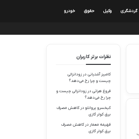
گردشگری
وکیل
حقوق
خودرو
نظرات برتر کاربران
کامبیز آشتیانی
در
زودانزالی
چیست و چرا رخ می‌دهد؟
فروغ هراتی
در
زودانزالی چیست و
چرا رخ می‌دهد؟
کیخسرو پروانلو
در
کاهش مصرف
برق کولر گازی
فهیمه معمار
در
کاهش مصرف
برق کولر گازی
فتاب