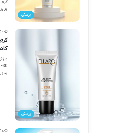
براب
پزشکی
04
کام
بدون
پزشکی
04