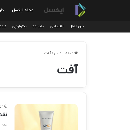
مجله ایکسل
دار
بین الملل
اقتصادی
خانواده
تکنولوژی
گردش
مجله ایکسل
/
آفت
آفت
04
نقد ض