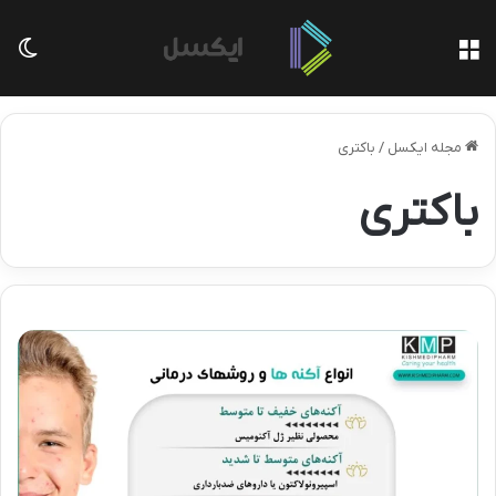
منو
تغی
مجله ایکسل
/
باکتری
باکتری