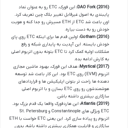
DAO Fork (2016):
این فورک، ETC رو به عنوان نماد
پایبندی به اصول غیرقابل تغییر بلاک چین تعریف کرد.
اون باعث شد ETC از ETH مسیرش رو جدا کنه و هویت
خودش رو به دست بیاره.
Gotham (2016):
اولین قدم ها برای اینکه ETC روی پای
خودش بایسته. این آپدیت به پایداری شبکه و رفع
مشکلات اولیه کمک کرد تا ETC بتونه بدون اتریوم اصلی
به کارش ادامه بده.
Mystical (2017):
هدف این فورک، بهبود ماشین مجازی
اتریوم (EVM) روی ETC بود. این کار باعث شد توسعه
دهنده ها راحت تر بتونن اپلیکیشن ها و قراردادهای
هوشمندشون رو روی ETC بسازن و با اتریوم اصلی
سازگاری بیشتری داشته باشن.
Atlantis (2019):
این هاردفورک واقعا یک قدم بزرگ بود.
ETC ویژگی های Constantinople و St. Petersburg
اتریوم رو پیاده سازی کرد. این یعنی ETC خواست با ETH
سازگاری و قابلیت همکاری بیشتری داشته باشه، بدون