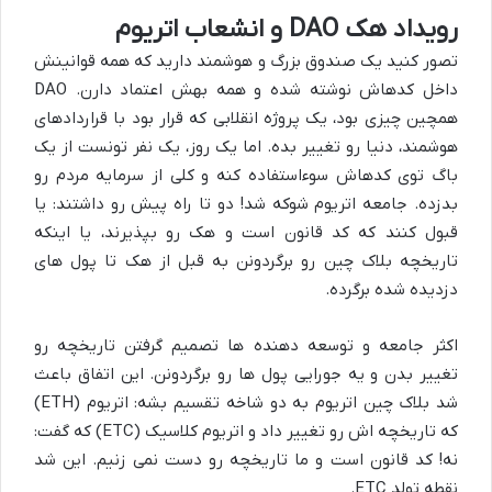
رویداد هک DAO و انشعاب اتریوم
تصور کنید یک صندوق بزرگ و هوشمند دارید که همه قوانینش
داخل کدهاش نوشته شده و همه بهش اعتماد دارن. DAO
همچین چیزی بود، یک پروژه انقلابی که قرار بود با قراردادهای
هوشمند، دنیا رو تغییر بده. اما یک روز، یک نفر تونست از یک
باگ توی کدهاش سوءاستفاده کنه و کلی از سرمایه مردم رو
بدزده. جامعه اتریوم شوکه شد! دو تا راه پیش رو داشتند: یا
قبول کنند که کد قانون است و هک رو بپذیرند، یا اینکه
تاریخچه بلاک چین رو برگردونن به قبل از هک تا پول های
دزدیده شده برگرده.
اکثر جامعه و توسعه دهنده ها تصمیم گرفتن تاریخچه رو
تغییر بدن و یه جورایی پول ها رو برگردونن. این اتفاق باعث
شد بلاک چین اتریوم به دو شاخه تقسیم بشه: اتریوم (ETH)
که تاریخچه اش رو تغییر داد و اتریوم کلاسیک (ETC) که گفت:
نه! کد قانون است و ما تاریخچه رو دست نمی زنیم. این شد
نقطه تولد ETC.