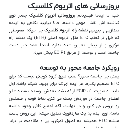
بروزرسانی های اتریوم کلاسیک
خب، تا اینجا فهمیدیم
بروزرسانی اتریوم کلاسیک
چقدر توی
گذشته اش نقش مهمی داشته. حالا بیایید نگاهی به آینده
بندازیم و ببینیم
نقشه راه اتریوم کلاسیک
چی میگه. همونطور
که قبل تر گفتم، ETC مثل اتریوم اصلی (ETH) یک نقشه راه
مرکزی و از پیش تعیین شده نداره. اینجا همه چیز دست
جامعه است و توسعه از طریق ECIPs پیش میره.
رویکرد جامعه محور به توسعه
یعنی چی جامعه محور؟ یعنی هیچ گروه کوچکی نیست که برای
ETC تصمیم بگیره. هر ایده ای که برای بهبود شبکه باشه، اول
باید به صورت یک ECIP ارائه بشه. بعدش توسعه دهنده ها و
اعضای جامعه در موردش بحث می کنن، نقاط قوت و ضعفش
رو بررسی می کنن و در نهایت، اگه اجماع کافی وجود داشته
باشه، اون ایده به یک هاردفورک تبدیل میشه. این روش باعث
میشه ETC همیشه به اصول تمرکززدایی و مقاومت در برابر