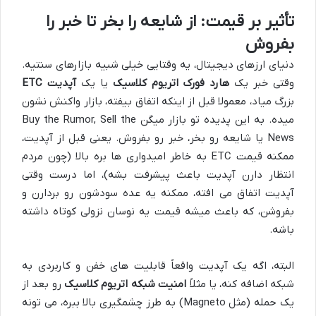
تأثیر بر قیمت: از شایعه را بخر تا خبر را
بفروش
دنیای ارزهای دیجیتال، یه وقتایی خیلی شبیه بازارهای سنتیه.
وقتی خبر یک
هارد فورک اتریوم کلاسیک
یا یک
آپدیت ETC
بزرگ میاد، معمولا قبل از اینکه اتفاق بیفته، بازار واکنش نشون
میده. به این پدیده تو بازار میگن Buy the Rumor, Sell the
News یا شایعه رو بخر، خبر رو بفروش. یعنی قبل از آپدیت،
ممکنه قیمت ETC به خاطر امیدواری ها بره بالا (چون مردم
انتظار دارن آپدیت باعث پیشرفت بشه)، اما درست وقتی
آپدیت اتفاق می افته، ممکنه یه عده سودشون رو بردارن و
بفروشن، که باعث میشه قیمت یه نوسان نزولی کوتاه داشته
باشه.
البته، اگه یک آپدیت واقعاً قابلیت های خفن و کاربردی به
شبکه اضافه کنه، یا مثلاً
امنیت شبکه اتریوم کلاسیک
رو بعد از
یک حمله (مثل Magneto) به طرز چشمگیری بالا ببره، می تونه