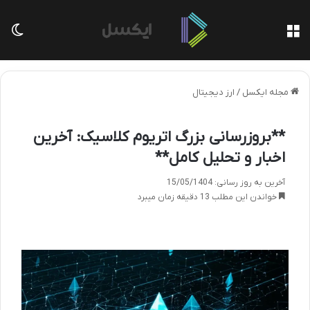
منو
تغی
مجله ایکسل
/
ارز دیجیتال
**بروزرسانی بزرگ اتریوم کلاسیک: آخرین
اخبار و تحلیل کامل**
آخرین به روز رسانی: 15/05/1404
خواندن این مطلب 13 دقیقه زمان میبرد