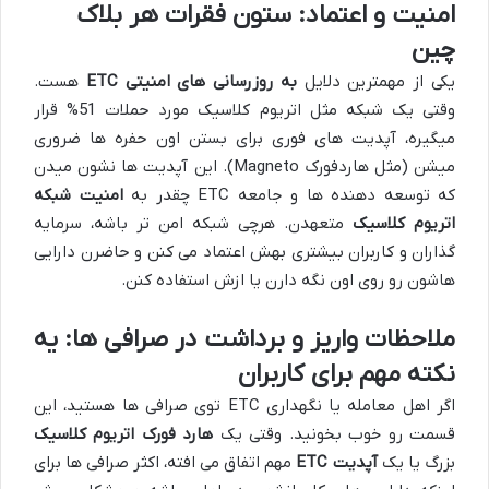
امنیت و اعتماد: ستون فقرات هر بلاک
چین
یکی از مهمترین دلایل
به روزرسانی های امنیتی ETC
هست.
وقتی یک شبکه مثل اتریوم کلاسیک مورد حملات 51% قرار
میگیره، آپدیت های فوری برای بستن اون حفره ها ضروری
میشن (مثل هاردفورک Magneto). این آپدیت ها نشون میدن
که توسعه دهنده ها و جامعه ETC چقدر به
امنیت شبکه
اتریوم کلاسیک
متعهدن. هرچی شبکه امن تر باشه، سرمایه
گذاران و کاربران بیشتری بهش اعتماد می کنن و حاضرن دارایی
هاشون رو روی اون نگه دارن یا ازش استفاده کنن.
ملاحظات واریز و برداشت در صرافی ها: یه
نکته مهم برای کاربران
اگر اهل معامله یا نگهداری ETC توی صرافی ها هستید، این
قسمت رو خوب بخونید. وقتی یک
هارد فورک اتریوم کلاسیک
بزرگ یا یک
آپدیت ETC
مهم اتفاق می افته، اکثر صرافی ها برای