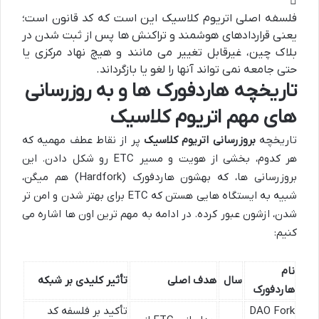
فلسفه اصلی اتریوم کلاسیک این است که کد قانون است؛
یعنی قراردادهای هوشمند و تراکنش ها پس از ثبت شدن در
بلاک چین، غیرقابل تغییر می مانند و هیچ نهاد مرکزی یا
حتی جامعه نمی تواند آنها را لغو یا بازگرداند.
تاریخچه هاردفورک ها و به روزرسانی
های مهم اتریوم کلاسیک
تاریخچه
بروزرسانی اتریوم کلاسیک
پر از نقاط عطف مهمیه که
هر کدوم، بخشی از هویت و مسیر ETC رو شکل دادن. این
بروزرسانی ها، که بهشون هاردفورک (Hardfork) هم میگن،
شبیه به ایستگاه هایی هستن که ETC برای بهتر شدن و امن تر
شدن، ازشون عبور کرده. در ادامه به مهم ترین اون ها اشاره می
کنیم:
نام
سال
هدف اصلی
تأثیر کلیدی بر شبکه
هاردفورک
DAO Fork
تأکید بر فلسفه کد