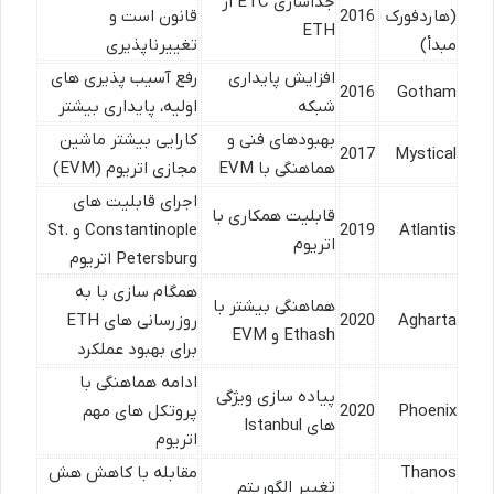
جداسازی ETC از
(هاردفورک
2016
قانون است و
ETH
مبدأ)
تغییرناپذیری
افزایش پایداری
رفع آسیب پذیری های
2016
Gotham
شبکه
اولیه، پایداری بیشتر
بهبودهای فنی و
کارایی بیشتر ماشین
2017
Mystical
هماهنگی با EVM
مجازی اتریوم (EVM)
اجرای قابلیت های
قابلیت همکاری با
Atlantis
2019
Constantinople و St.
اتریوم
Petersburg اتریوم
همگام سازی با به
هماهنگی بیشتر با
Agharta
2020
روزرسانی های ETH
Ethash و EVM
برای بهبود عملکرد
ادامه هماهنگی با
پیاده سازی ویژگی
Phoenix
2020
پروتکل های مهم
های Istanbul
اتریوم
Thanos
مقابله با کاهش هش
تغییر الگوریتم