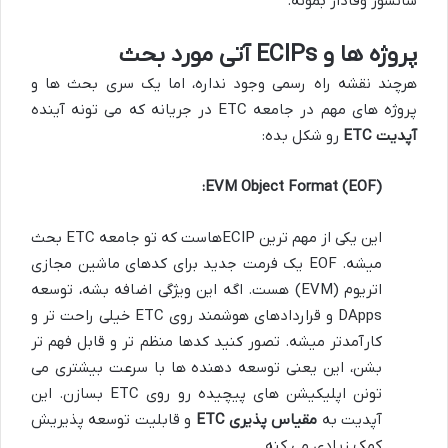
سانسور وفادار بمونه.
پروژه ها و ECIPs آتی مورد بحث
هرچند نقشه راه رسمی وجود نداره، اما یک سری بحث ها و
پروژه های مهم در جامعه ETC در جریانه که می تونه آینده
آپدیت ETC
رو شکل بده:
EVM Object Format (EOF):
این یکی از مهم ترین ECIPهاست که تو جامعه ETC بحث
میشه. EOF یک فرمت جدید برای کدهای ماشین مجازی
اتریوم (EVM) هست. اگه این ویژگی اضافه بشه، توسعه
DApps و قراردادهای هوشمند روی ETC خیلی راحت تر و
کارآمدتر میشه. تصور کنید کدها منظم تر و قابل فهم تر
بشن، این یعنی توسعه دهنده ها با سرعت بیشتری می
تونن اپلیکیشن های پیچیده رو روی ETC بسازن. این
آپدیت به
مقیاس پذیری ETC
و قابلیت توسعه پذیریش
کمک زیادی می کنه.