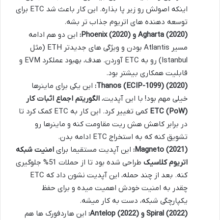
اینکه اصولش رو زیر پا بذاره. این کار باعث شد ETC برای
توسعه دهنده های اتریوم جذاب تر بشه.
Agharta (2020) و Phoenix (2020):
این دو هم ادامه
مسیر Atlantis بودن و ویژگی های جدیدتر ETH (مثل
Istanbul) رو به ETC آوردن. هدف، بهبود عملکرد EVM و
قابلیت همکاری بیشتر بود.
Thanos (ECIP-1099) (2020):
این یکی برای ماینرها
خیلی مهم بود! با این آپدیت،
الگوریتم اجماع اثبات کار
ETC (PoW)
کمی تغییر کرد. این کار به ETC کمک کرد تا
در برابر کاهش هش ریت مقاومت کنه و ماینرها رو
تشویق کنه که به استخراج ETC ادامه بدن.
Magneto (2021):
این آپدیت مستقیما برای
امنیت شبکه
اتریوم کلاسیک
طراحی شده بود تا از حملات 51% جلوگیری
کنه. بعد از چند حمله، این آپدیت نشون داد که ETC
چقدر به امنیت خودش اهمیت میده و برای حفظ
یکپارچگی شبکه، دست به کار میشه.
Spiral (2022) و Antelop (2022):
این هاردفورک ها هم