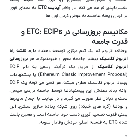
تغییرناپذیر فراهم می کنه. در واقع
آپدیت ETC
به معنای قوی
تر کردن ریشه هاست، نه عوض کردن اون ها.
مکانیسم بروزرسانی در ETC: ECIPs و
قدرت جامعه
برخلاف اتریوم که یک تیم مرکزی توسعه دهنده داره،
نقشه راه
اتریوم کلاسیک
بیشتر جامعه محور و غیرمتمرکزه. هر
بروزرسانی
اتریوم کلاسیک
از طریق یک فرآیند رسمی به نام ECIP
(Ethereum Classic Improvement Proposal) یا پیشنهادات
بهبود اتریوم کلاسیک مطرح میشه. هر کسی می تونه یک ECIP
ارائه بده، بعدش این پیشنهادها توسط جامعه بررسی میشن،
بحث و تبادل نظر صورت می گیره، و در نهایت با اجماع ماینرها
و نودها (گره های شبکه) روی شبکه پیاده سازی میشن. این
یعنی قدرت تصمیم گیری دست خود جامعه است و همین باعث
شده ETC به فلسفه اصلی خودش وفادار بمونه.