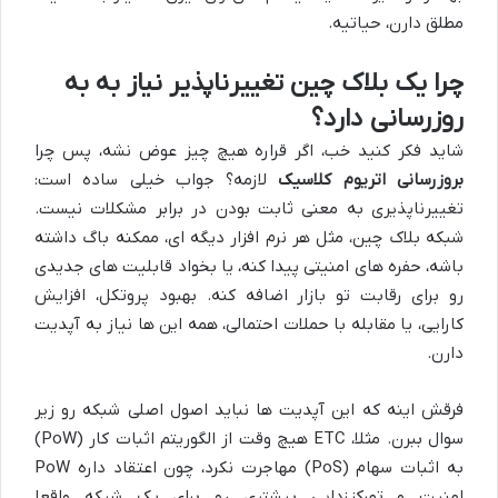
مطلق دارن، حیاتیه.
چرا یک بلاک چین تغییرناپذیر نیاز به به
روزرسانی دارد؟
شاید فکر کنید خب، اگر قراره هیچ چیز عوض نشه، پس چرا
بروزرسانی اتریوم کلاسیک
لازمه؟ جواب خیلی ساده است:
تغییرناپذیری به معنی ثابت بودن در برابر مشکلات نیست.
شبکه بلاک چین، مثل هر نرم افزار دیگه ای، ممکنه باگ داشته
باشه، حفره های امنیتی پیدا کنه، یا بخواد قابلیت های جدیدی
رو برای رقابت تو بازار اضافه کنه. بهبود پروتکل، افزایش
کارایی، یا مقابله با حملات احتمالی، همه این ها نیاز به آپدیت
دارن.
فرقش اینه که این آپدیت ها نباید اصول اصلی شبکه رو زیر
سوال ببرن. مثلا، ETC هیچ وقت از الگوریتم اثبات کار (PoW)
به اثبات سهام (PoS) مهاجرت نکرد، چون اعتقاد داره PoW
امنیت و تمرکززدایی بیشتری رو برای یک شبکه واقعا