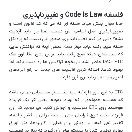
فلسفه Code Is Law و تغییرناپذیری
حالا سوال پیش میاد، شبکه ای که می گه کد قانون است و
تغییرناپذیری اصل اساسی اش هست، اصلا چرا باید
آپدیت
بشه؟ وقتی می گیم تغییرناپذیری، منظور این نیست که پروتکل
شبکه هیچ وقت نباید بهتر بشه. منظور اینه که تراکنش هایی
که ثبت شدن، دیگه هیچ وقت نباید عوض بشن. مثلا اون هک
DAO، ETC حاضر نشد تاریخچه تراکنش ها رو دست بزنه. اما
بهبود کدها، اضافه کردن قابلیت های جدید، یا رفع ایرادهای
امنیتی، با تغییرناپذیری فرق داره.
ETC به این باور داره که باید یک بستر محاسباتی جهانی باشه
که همیشه همونجوری که بوده، بمونه. یعنی اگر یک قرارداد
هوشمند روی ETC بنویسید و اجراش کنید، می دونید که اون
قرارداد تحت هیچ شرایطی، حتی با حکم دولتی یا فشار جامعه،
تغییر نمی کنه. این ویژگی برای خیلی از کاربردها، مثل اوراق
بهادار توکنایز شده یا سیستم های رأی گیری که نیاز به قطعیت