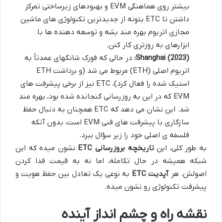
بیشتر روی هماهنگی EVM و بهبودهای زیرساختی تمرکز
داشتن تا ETC بتونه از جدیدترین تکنولوژی های ماشین
مجازی اتریوم بهره مند بشه و توسعه دهنده ها با
ابزارهای به روزتری کار کنن.
Shanghai (2023):
در حالی که فورک شانگهای عمدتاً به
اتریوم اصلی (ETH) مربوط می شد (و برداشت ETH
استیک شده را فعال کرد)، ETC نیز از برخی پیشرفت های
EVM که در این به روزرسانی گنجانده شده بود، بهره مند
شد. این نشان می دهد که ETC همچنان به دنبال حفظ
سازگاری با پیشرفت های فنی EVM است، بدون آنکه
فلسفه ی اصلی خود را زیر سؤال ببرد.
به طور کلی، این
تاریخچه بروزرسانی ETC
نشون میده که این
شبکه همیشه در حال تکامله، اما نه به قیمت فدا کردن
اصولش. هر
آپدیت ETC
به نوعی یک تعادل بین حفظ هویت و
پیشرفت تکنولوژی رو نشون میده.
نقشه راه و چشم انداز آینده