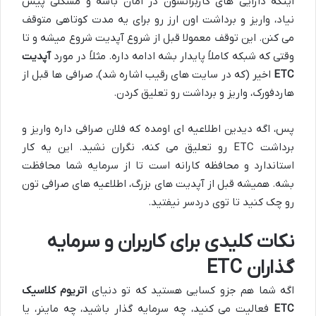
اینکه دارایی های کاربرانشون در امان باشه و مشکلی پیش
نیاد، واریز و برداشت اون ارز رو برای یه مدت کوتاهی متوقف
می کنن. این توقف معمولا قبل از شروع آپدیت شروع میشه و تا
وقتی که شبکه کاملاً پایدار بشه ادامه داره. مثلاً در مورد
آپدیت
ETC
اخیر (که در سایت های رقیب اشاره شد)، صرافی ها قبل از
هاردفورک، واریز و برداشت رو تعلیق کردن.
پس، اگه دیدین اطلاعیه ای اومده که فلان صرافی داره واریز و
برداشت ETC رو تعلیق می کنه، نگران نشید. این یه کار
استاندارد و محافظه کارانه است تا از سرمایه شما محافظت
بشه. همیشه قبل از آپدیت های بزرگ، اطلاعیه های صرافی تون
رو چک کنید تا توی دردسر نیفتید.
نکات کلیدی برای کاربران و سرمایه
گذاران ETC
اگه شما هم جزو کسایی هستید که تو دنیای
اتریوم کلاسیک
ETC
فعالیت می کنید، چه سرمایه گذار باشید، چه ماینر، یا