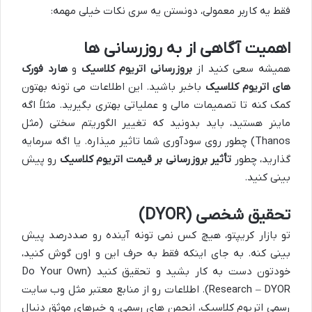
فقط یه کاربر معمولی، دونستن یه سری نکات خیلی مهمه:
اهمیت آگاهی از به روزرسانی ها
همیشه سعی کنید از
بروزرسانی اتریوم کلاسیک
و
هارد فورک
های اتریوم کلاسیک
باخبر باشید. این اطلاعات می تونه بهتون
کمک کنه تا تصمیمات مالی و عملیاتی بهتری بگیرید. مثلاً اگه
ماینر هستید، باید بدونید که تغییر الگوریتم سختی (مثل
Thanos) چطور روی سودآوری شما تاثیر میذاره. یا اگه سرمایه
گذارید، چطور
تأثیر بروزرسانی بر قیمت اتریوم کلاسیک
رو پیش
بینی کنید.
تحقیق شخصی (DYOR)
تو بازار کریپتو، هیچ کس نمی تونه آینده رو صددرصد پیش
بینی کنه. به جای اینکه فقط به حرف این و اون گوش کنید،
خودتون دست به کار بشید و تحقیق کنید (Do Your Own
Research – DYOR). اطلاعات رو از منابع معتبر مثل وب سایت
رسمی اتریوم کلاسیک، انجمن های رسمی، و خبرهای موثق دنبال