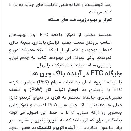
رشد اکوسیستم و اضافه شدن قابلیت های جدید به ETC
کمک می کنه.
تمرکز بر بهبود زیرساخت های هسته:
همیشه بخشی از تمرکز جامعه ETC روی بهبودهای
اساسی پروتکل هست. یعنی افزایش پایداری، بهینه سازی
کدهای موجود، و اطمینان از اینکه شبکه همیشه امن و
قدرتمند باقی بمونه. این بهبودها شاید به چشم نیان،
ولی برای سلامت بلندمدت شبکه حیاتی ان.
جایگاه ETC در آینده بلاک چین ها
با اینکه اتریوم اصلی به اثبات سهام (PoS) مهاجرت کرده،
ETC با پایبندی به
اجماع اثبات کار (PoW)
و فلسفه
تغییرناپذیری، جایگاه منحصر به فردی در دنیای کریپتو داره.
خیلی ها معتقدن بلاک چین های PoW امنیت و تمرکززدایی
بیشتری رو ارائه میدن. ETC با حفظ این اصول، می تونه
پناهگاهی برای کسانی باشه که به تغییرناپذیری و مقاومت در
برابر سانسور اعتقاد دارن.
آینده اتریوم کلاسیک
به همین تعهد