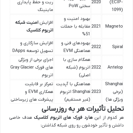
(ECIP-
2020
ریت و حفظ پایداری
سختی PoW
1099)
ماینینگ
بهبود امنیت و
افزایش
امنیت شبکه
Magneto
2021
مقابله با حملات
اتریوم کلاسیک
51%
بهبودهای فنی و
افزایش سازگاری و
2022
Spiral
هماهنگی EVM
تسهیل توسعه DApps
همگام سازی با
اجرای برخی از ویژگی
Antelop
2022
اتریوم (شبکه
های فورک Gray Glacier
اصلی)
اتریوم
Shanghai
هماهنگی با آپدیت
تمرکز بر قابلیت
(برخی
2023
Shanghai اتریوم
همکاری EVM و
ویژگی ها)
(غیر مستقیم)
پیشرفت های زیرساختی
تحلیل تأثیرات هر به روزرسانی
هر کدوم از این
هارد فورک های اتریوم کلاسیک
هدف خاصی
داشتن و تأثیر خودشون رو روی شبکه گذاشتن: