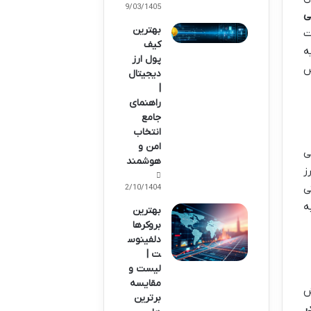
09/03/1405
ی
بهترین
ت
کیف
ه
پول ارز
س
دیجیتال
|
راهنمای
جامع
انتخاب
امن و
زمانی
هوشمند
ز
ی
02/10/1404
ه
بهترین
بروکرها
دلفینوس
ت |
لیست و
مقایسه
 واحد ازش
برترین
ر