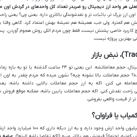
لی هر واحد ارز دیجیتال رو ضربدر تعداد کل واحدهای در گردش اون م
ون ارز بزرگ تر، باثبات تر و نقدشوندگی بالاتری داره. یعنی چی؟ یعنی راح
اتش هم کمتره. ولی خب، همیشه هم نمیشه بهش اعتماد کرد. گاهی وقتا ی
 هیچ کاربرد خاصی پشتش نیست، فقط چون مردم الکی روش هجوم آوردن. پ
نی بهترین پروژه نیست.
یه معیار مهم دیگه تو رنکینگ ارزهای دیجیتال، حجم معاملاتشه. این یعنی تو ۲۴ ساعت گذشته یا تو یه بازه 
؟ حجم معاملات بالا نشونه چیه؟ نشون میده که مردم چقدر به اون ار
عامله می کنن. اگه یه ارز حجم معاملات بالایی داشته باشه، یعن
 راحت نقدش کنی. اگه حجم معاملات پایین باشه، ممکنه موقع فروش ب
تر از قیمت واقعی بفروشی.
یاب یا فراوان؟
تصور کن یه ارز دیجیتال داری که فقط ۱۰ میلیون واحد ازش وجود داره، و یه ارز دیگه داری که ۱۰۰ میلیارد
متره، احتمالاً قیمتش هم بالاتر میره (اگه تقاضا باشه البته!).
عرضه د