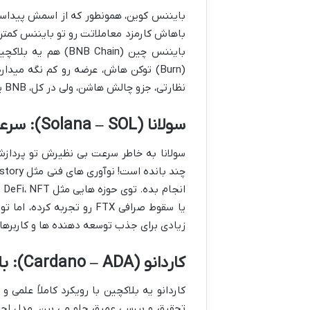
بایننس کوین، همونطور که از اسمش پیداست، 
باهاش کارمزد معاملاتت رو تو بایننس کمتر ک
بایننس چین ( Chain
(Burn) توکن هاش، عرضه رو کم نگه مید
نظارتی، جزو چالش هاشن، ولی در کل، BNB یه ارز با پشتوانه قوی و کاربرد زیاده.
سولانا (Solana – SOL): سرعت جت برای نسل جدید برنامه ها
سولانا به خاطر سرعت بی نظیرش تو پردازش 
ان
یا سقوط صرافی FTX رو تجربه
زیادی برای جذب توسعه دهنده ها و کاربرها 
کاردانو (Cardano – ADA): بلاکچینی با تفکر علمی
کاردانو یه بلاکچین با رویکرد کاملاً علم