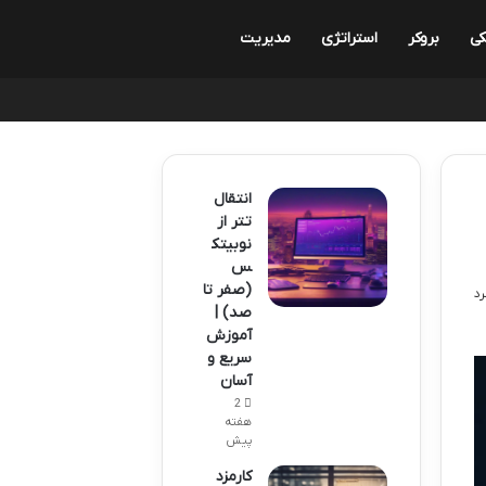
کی
بروکر
استراتژی
مدیریت
انتقال
تتر از
نوبیتک
س
(صفر تا
صد) |
آموزش
سریع و
آسان
2
هفته
پیش
کارمزد