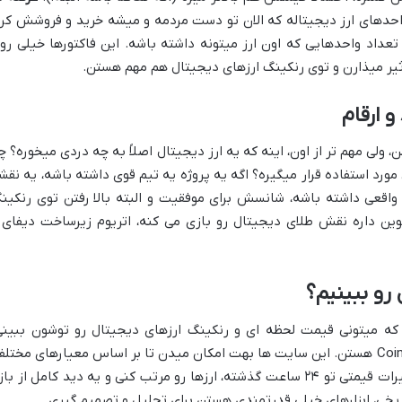
احدهای ارز دیجیتاله که الان تو دست مردمه و میشه خرید و فروشش کرد
عداد واحدهایی که اون ارز میتونه داشته باشه. این فاکتورها خیلی رو
ثیر میذارن و توی رنکینگ ارزهای دیجیتال هم مهم هستن.
و ارقام
من، ولی مهم تر از اون، اینه که یه ارز دیجیتال اصلاً به چه دردی میخوره؟ چ
ورد استفاده قرار میگیره؟ اگه یه پروژه یه تیم قوی داشته باشه، یه نقش
 واقعی داشته باشه، شانسش برای موفقیت و البته بالا رفتن توی رنکین
کوین داره نقش طلای دیجیتال رو بازی می کنه، اتریوم زیرساخت دیفای 
 رو ببینیم؟
ه میتونی قیمت لحظه ای و رنکینگ ارزهای دیجیتال رو توشون ببینی
معروف ترینشون CoinMarketCap و CoinGecko هستن. این سایت ها بهت امکان میدن تا بر اساس معیارهای مختل
مثل ارزش بازار، حجم معاملات، یا حتی تغییرات قیمتی تو ۲۴ ساعت گذشته، ارزها رو مرتب کنی و یه دید کامل از با
ریخی، ابزارهای خیلی قدرتمندی هستن برای تحلیل و تصمیم گیری.