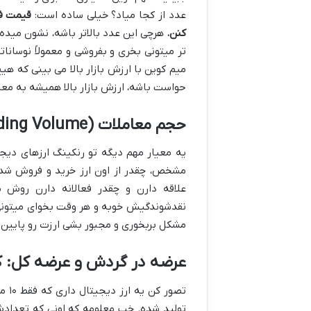
عدد از کجا میاد؟ خیلی ساده است:
قیمت فع
کنن.
هرچی این عدد بالاتر باشه، نشون میده ا
تر میتونی بخری و بفروشی و معمولاً نوسان
میم کوین با ارزش بازار بالا می بینی که
حواست باشه، ارزش بازار بالا همیشه به مع
حجم معاملات (Trading Volume)، نبض بازار
مشخص، چقدر از اون ارز خرید و فروش شده
علاقه دارن و چقدر فعالانه دارن روش م
نقدشوندگیش خوبه و هر وقت بخوای میتونی
مشکل بربخوری و مجبور بشی ارزت رو پایین 
عرضه در گردش و عرضه کل: کم
تولید شده. خب معلومه که اونی که تعدادش ک