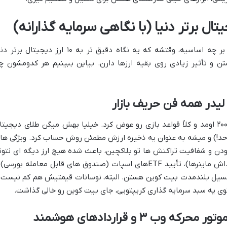
حالا که فهمیدیم رنکینگ ارزهای دیجیتال بر چه اساسیه، وقتشه که یه نگاه دقیق تر به ۱۰ ارز دیجیتال بر
ستن و تأثیر زیادی روی بقیه ارزها دارن. بیاین ببینیم هر کدومشون چ
بیت کوین، پدرخوانده دنیای کریپتو، سال ۲۰۰۹ اومد و کلاً قواعد بازی رو عوض کرد. خیلیا بهش میگن طلای دیجیت
دی داره (فقط ۲۱ میلیون واحد!) و میشه به عنوان یه ذخیره ارزش مطمئن روش حساب کرد. ویژگی ه
بودن و شفافیت تراکنش ها تو بلاکچین، باعث شده هیچ ارز دیگه ای نتون
جاش رو بگیره. هاوینگ ها (نصف شدن پاداش ماینرها)، تأیید ETFهای اسپات (صندوق های قابل معامله بورسی
نسیل بلندمدت بیت کوین هستن. البته، نوسانات قیمتیش هم کم نیست 
وی یه سبد سرمایه گذاری کریپتویی، جای بیت کوین رو خالی گذاشت.