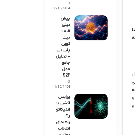
10/10/1404
پیش
بینی
تر دنیا
قیمت
بیت
ه
کوین
پلن بی
– تحلیل
جامع
مدل
ال
S2F
ای
11/10/1404
ه
پرایس
) و
اکشن یا
و
اندیکاتو
ر؟
راهنمای
انتخاب
بهترین