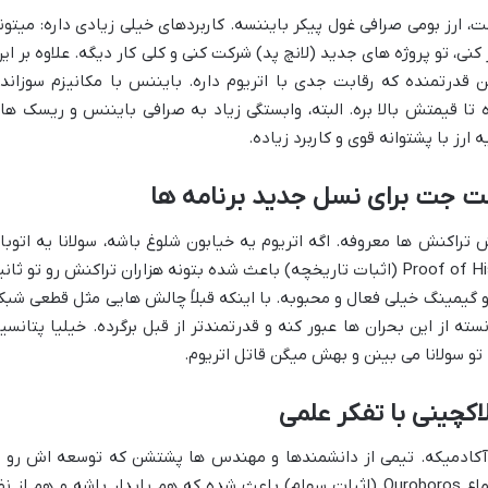
ارز بومی صرافی غول پیکر بایننسه. کاربردهای خیلی زیادی داره: میتون
نی، تو پروژه های جدید (لانچ پد) شرکت کنی و کلی کار دیگه. علاوه بر این
BNB) هم یه بلاکچین قدرتمنده که رقابت جدی با اتریوم داره. بایننس با مکانیزم سوزاند
اره تا قیمتش بالا بره. البته، وابستگی زیاد به صرافی بایننس و ریسک ها
تراکنش ها معروفه. اگه اتریوم یه خیابون شلوغ باشه، سولانا یه اتوبا
چند بانده است! نوآوری های فنی مثل Proof of History (اثبات تاریخچه) باعث شده بتونه هزاران تراکنش رو تو ثا
جام بده. توی حوزه هایی مثل DeFi، NFT و گیمینگ خیلی فعال و محبوبه. با اینکه قبلاً چالش هایی مثل قطعی شب
 کرده، اما تونسته از این بحران ها عبور کنه و قدرتمندتر از قبل برگرده. خیلیا پتانسی
تو سولانا می بینن و بهش میگن قاتل اتریوم.
ی و آکادمیکه. تیمی از دانشمندها و مهندس ها پشتشن که توسعه اش رو ب
تحقیق و بررسی عمیق جلو می برن. مدل اجماع Ouroboros (اثبات سهام) باعث شده که هم پایدار باشه و هم از 