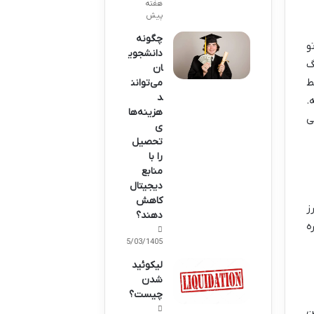
هفته
پیش
چگونه
و
دانشجوی
گ
ان
ط
می‌توانن
د
.
هزینه‌ها
یتونی
ی
تحصیل
را با
منابع
دیجیتال
کاهش
ز
دهند؟
ه
15/03/1405
لیکوئید
شدن
چیست؟
ن، همینه: ارزش بازار یا Market Cap. این