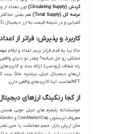
گردش (Circulating Supply)
اون تعداد از و
عرضه کل (Total Supply)
هم یعنی حداکثر ت
کمیابی و در نتیجه قیمت یه ارز دیجیتال تأ
کاربرد و پذیرش: فراتر از اعداد 
حالا بیا یه قدم فراتر بریم. اعداد و ارقام مه
مشکلی رو حل میکنه؟ چقدر تو دنیای واقعی م
راه شفاف (رودمپ) ارائه بده، و کاربردهای
ارزهای دیجیتال خیلی بیشتره. مثلاً بیت 
NFTهاست. اینا کاربردهای واقعی دارن.
از کجا رنکینگ ارزهای دیجیتال
خوشبختانه پلتفرم های خیلی خوبی هستن ک
به دست بیاری. این داده های لحظه ای و تا