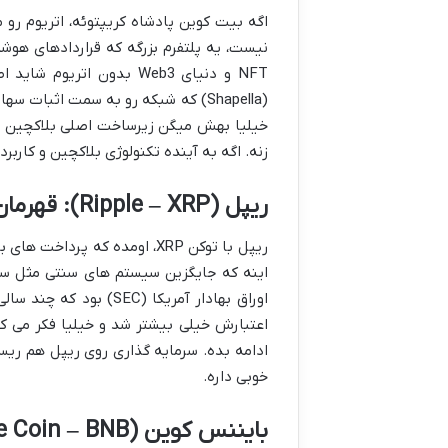
اگه بیت کوین پادشاه کریپتوئه، اتریوم رو م
خیلیا بهش میگن زیرساخت اصلی بلاکچین و با
زنه. اگه به آینده تکنولوژی بلاکچین و کاربر
ریپل (Ripple – XRP): قهرمان پرداخت های بین المللی؟
ریپل با توکن XRP، اومده که پ
اینه که جایگزین سیستم های سنتی مثل سو
اوراق بهادار آمریکا (C
ادامه بده. سرمایه گذاری روی ریپل هم ری
خوبی داره.
بایننس کوین (Binance Coin – BNB): قلب تپنده اکوسیستم بایننس