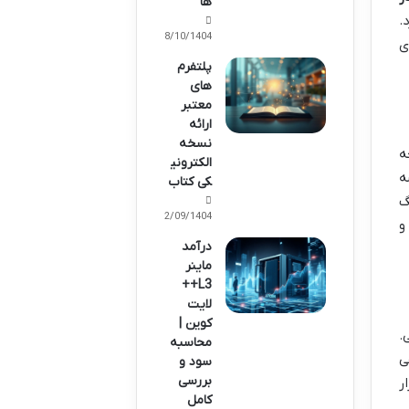
ها
.
08/10/1404
ی
پلتفرم
های
معتبر
ارائه
نسخه
ه
الکترونی
ه
کی کتاب
گ
12/09/1404
و
درآمد
ماینر
L3++
لایت
کوین |
.
محاسبه
فی
سود و
بررسی
زار
کامل