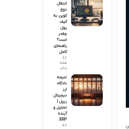
انتقال
دوج
کوین به
کیف
پول
چقدر
است؟
راهنمای
کامل
3
هفته
پیش
نتیجه
دادگاه
ارز
دیجیتال
ریپل |
تحلیل و
آینده
XRP
ن
4