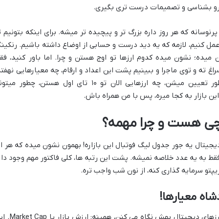
رو بشناسی و تصمیمات درست تری بگیری.
پرنوسانه که هر روز داره بزرگ تر و پیچیده تر میشه. برای اینکه بتونیم ت
عمل کنیم، لازمه که یه دید درست و حسابی از اوضاع داشته باشیم. رنکین
 میده؛ نشون میده کدوم ارزها تو اوج هستن و چرا. اما باور کنید، فق
غ ته و توی ماجرا و ببینیم پشت این اعداد و ارقام، چه معیارهایی نهفته
اگه میخوای بدونی این رتبه بندی ها چطور تعیین میشن، چه ارزهایی الان تو ۱۰ تای اول هستن، چطور م
این بازار به کجا میره، پس با من همراه باش.
 چی هست و چرا مهمه؟
یجیتال یه جور جدول لیگ فوتبال این بازاره! بهمون نشون میده که هر ار
فقط به یه عدد خلاصه نمیشه. پشت این رتبه ها، کلی فاکتور مهم وجود دار
پتو سرمایه گذاری کنه، از نون شب واجب تره.
ببینید، مهم ترین معیاری که برای رنکینگ ارزهای دیجیتال بهش نگاه می کن