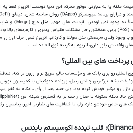
یشه ملکه یا به عبارتی، موتور محرکه این دنیا دونست! اتریوم فقط یه ار
NFT و دنیای Web3 بدون اتریوم شاید اصلاً به وجود نمی اومدن. آپدیت های مهمی مثل مرج 
(Shapella) که شبکه رو به سمت اثبات سهام (PoS) بردن، هدفشون حل مشکلات مقیاس پذیری و کارمزدهای بالا بود
 وجود رقبای سرسختی مثل سولانا و کاردانو، اتریوم هنوز حرف اول رو م
دهای واقعیش باور داری، اتریوم یه گزینه فوق العاده است.
رداخت های بین المللی رو برای بانک ها و مؤسسات مالی سریع تر و ارزون تر کنه. هدف
ئیفت بشه. بزرگترین چالش ریپل، پرونده حقوقیش با کمیسیون بورس 
SE) بود که چند سالی بازار رو درگیر خودش کرده بود. ولی خب، بعد از رأی دادگاه به نفع ریپ
سک های خاص خودشو داره، ولی با شفافیت های نظارتی اخیر، پتانسیل رش