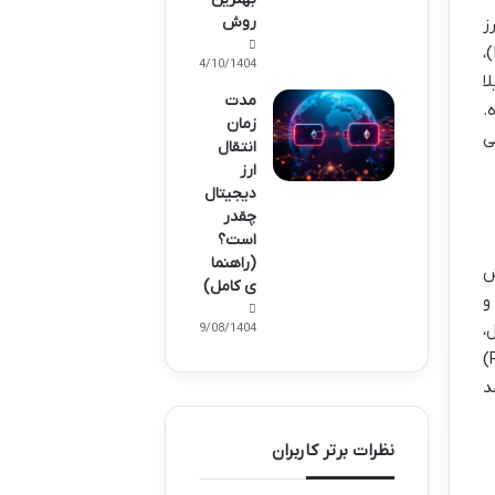
روش
ز
نیست، یه پلتفرم بزرگه که قراردادهای هوشمند و هزاران برنامه غیرمتمرکز (DApps) روش ساخته شدن. دیفای (DeFi)،
14/10/1404
(Merge) و شاپیلا
مدت
ه.
زمان
ی
انتقال
ارز
دیجیتال
چقدر
است؟
(راهنما
ش
ی کامل)
و
ل،
29/08/1404
اعتبارش خیلی بیشتر شد و خیلیا فکر می کنن حالا دیگه میتونه با خیال راحت تر به گسترش شبکه اش (RippleNet)
د
نظرات برتر کاربران