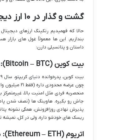
گشت و گذار در ۱۰ ارز دیجیتال برتر دنیا (با نگاهی سرمایه گذارانه)
بندازیم. این ها معمولاً غول های بازار ه
داستان و پتانسیلی دارن:
بیت کوین (Bitcoin – BTC): لیدر همه فن حریف بازار
چون عرضه محدو
منحصربه فردی مثل امنیت بالا، غیرمتمرکز 
پذیرش نهادی روزافزونش، همگی نشونه پتا
ریسک های خودشو داره، ولی در کل، نمیشه ت
اتریوم (Ethereum – ETH): موتور محرکه وب ۳ و قراردادهای هوشمند