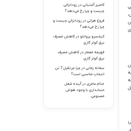
کامبیز آشتیانی
در
زودانزالی
ی
چیست و چرا رخ می‌دهد؟
،
فروغ هراتی
در
زودانزالی چیست و
ن
چرا رخ می‌دهد؟
ی
کیخسرو پروانلو
در
کاهش مصرف
برق کولر گازی
فهیمه معمار
در
کاهش مصرف
برق کولر گازی
ن
سمانه زمانی
در
چرا جرثقیل 7 تن
نیه
انتخاب مناسبی است؟
که
ختام عامری
در
آینده شغل
ل
حسابداری با وجود هوش
مصنوعی
ا
نظر