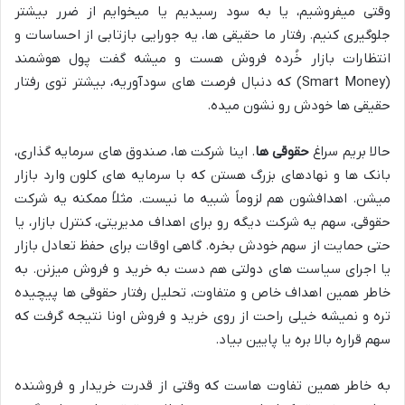
وقتی میفروشیم، یا به سود رسیدیم یا میخوایم از ضرر بیشتر
جلوگیری کنیم. رفتار ما حقیقی ها، یه جورایی بازتابی از احساسات و
انتظارات بازار خُرده فروش هست و میشه گفت پول هوشمند
(Smart Money) که دنبال فرصت های سودآوریه، بیشتر توی رفتار
حقیقی ها خودش رو نشون میده.
حالا بریم سراغ
حقوقی ها
. اینا شرکت ها، صندوق های سرمایه گذاری،
بانک ها و نهادهای بزرگ هستن که با سرمایه های کلون وارد بازار
میشن. اهدافشون هم لزوماً شبیه ما نیست. مثلاً ممکنه یه شرکت
حقوقی، سهم یه شرکت دیگه رو برای اهداف مدیریتی، کنترل بازار، یا
حتی حمایت از سهم خودش بخره. گاهی اوقات برای حفظ تعادل بازار
یا اجرای سیاست های دولتی هم دست به خرید و فروش میزنن. به
خاطر همین اهداف خاص و متفاوت، تحلیل رفتار حقوقی ها پیچیده
تره و نمیشه خیلی راحت از روی خرید و فروش اونا نتیجه گرفت که
سهم قراره بالا بره یا پایین بیاد.
به خاطر همین تفاوت هاست که وقتی از قدرت خریدار و فروشنده