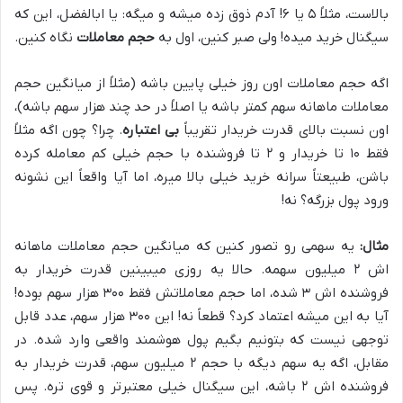
بالاست، مثلاً ۵ یا ۶! آدم ذوق زده میشه و میگه: یا ابالفضل، این که
سیگنال خرید میده! ولی صبر کنین، اول به
حجم معاملات
نگاه کنین.
اگه حجم معاملات اون روز خیلی پایین باشه (مثلاً از میانگین حجم
معاملات ماهانه سهم کمتر باشه یا اصلاً در حد چند هزار سهم باشه)،
اون نسبت بالای قدرت خریدار تقریباً
بی اعتباره
. چرا؟ چون اگه مثلاً
فقط ۱۰ تا خریدار و ۲ تا فروشنده با حجم خیلی کم معامله کرده
باشن، طبیعتاً سرانه خرید خیلی بالا میره، اما آیا واقعاً این نشونه
ورود پول بزرگه؟ نه!
مثال:
یه سهمی رو تصور کنین که میانگین حجم معاملات ماهانه
اش ۲ میلیون سهمه. حالا یه روزی میبینین قدرت خریدار به
فروشنده اش ۳ شده، اما حجم معاملاتش فقط ۳۰۰ هزار سهم بوده!
آیا به این میشه اعتماد کرد؟ قطعاً نه! این ۳۰۰ هزار سهم، عدد قابل
توجهی نیست که بتونیم بگیم پول هوشمند واقعی وارد شده. در
مقابل، اگه یه سهم دیگه با حجم ۲ میلیون سهم، قدرت خریدار به
فروشنده اش ۲ باشه، این سیگنال خیلی معتبرتر و قوی تره. پس