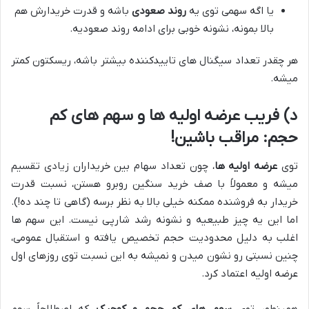
یا اگه سهمی توی یه
روند صعودی
باشه و قدرت خریدارش هم
بالا بمونه، نشونه خوبی برای ادامه روند صعودیه.
هر چقدر تعداد سیگنال های تاییدکننده بیشتر باشه، ریسکتون کمتر
میشه.
د) فریب عرضه اولیه ها و سهم های کم
حجم: مراقب باشین!
توی
عرضه اولیه ها
، چون تعداد سهام بین خریداران زیادی تقسیم
میشه و معمولاً با صف خرید سنگین روبرو هستن، نسبت قدرت
خریدار به فروشنده ممکنه خیلی بالا به نظر برسه (گاهی تا چند ده!).
اما این یه چیز طبیعیه و نشونه رشد شارپی نیست. این سهم ها
اغلب به دلیل محدودیت حجم تخصیص یافته و استقبال عمومی،
چنین نسبتی رو نشون میدن و نمیشه به این نسبت توی روزهای اول
عرضه اولیه اعتماد کرد.
همینطور توی
سهم های کم حجم و کوچیک
که اصطلاحاً سهم