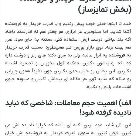
(بخش تمایزساز)
خب، تا اینجا خیلی خوب پیش رفتیم و با قدرت خریدار به فروشنده
آشنا شدیم. اما میدونین، هر ابزاری، هر چقدر هم که قدرتمند باشه،
اگه بلد نباشی درست ازش استفاده کنی، ممکنه به جای سود، ضرر
هم بهت بزنه. توی بازار بورس هم همینطوره. نسبت قدرت خریدار
به فروشنده یه ابزار عالیه، ولی یه سری نکته های ریز و درشت داره
که اگه رعایتشون نکنین، ممکنه گول بخورین و تصمیم اشتباه
بگیرین. این بخش رو خیلی جدی بگیرین چون دقیقاً همون چیزایی
رو میگه که شاید توی هر مقاله ای پیداش نکنین و میتونه جلوی
اشتباهات رایج رو بگیره.
الف) اهمیت حجم معاملات: شاخصی که نباید
نادیده گرفته شود!
این یکی شاید مهم ترین نکته ای باشه که خیلیا نادیده اش می
گیرن. فرض کنین یه سهمی قدرت خریدار به فروشنده اش خیلی