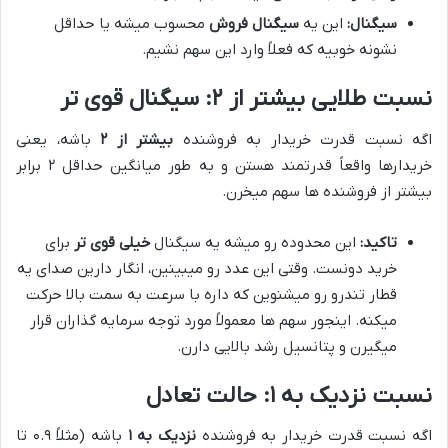
سیگنال:
این یه
سیگنال فروش
محسوب میشه یا حداقل
نشونه خوبیه که فعلاً وارد این سهم نشیم.
نسبت طلایی بیشتر از ۲: سیگنال قوی تر
اگه نسبت قدرت خریدار به فروشنده
بیشتر از ۲
باشه، یعنی
خریدارها واقعاً قدرتمند هستن و به طور میانگین حداقل ۲ برابر
بیشتر از فروشنده ها سهم میخرن.
تاکید:
این محدوده رو میشه یه سیگنال
خیلی قوی تر
برای
خرید دونست. وقتی این عدد رو میبینین، انگار دارین صدای یه
قطار تندرو رو میشنوین که داره با سرعت به سمت بالا حرکت
میکنه. اینجور سهم ها معمولاً مورد توجه سرمایه گذاران قرار
میگیرن و پتانسیل رشد بالایی دارن.
نسبت نزدیک به ۱: حالت تعادل
اگه نسبت قدرت خریدار به فروشنده
نزدیک به ۱
باشه (مثلاً ۰.۹ تا