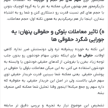
بازیگرمحور هم بهشون میگن، ممکنه یه نفر یا یه گروه کوچیک بتونن
با حجم های کم، نسبت قدرت رو دستکاری کنن و شما رو به اشتباه
بندازن. اینجا باز هم برمیگردیم به همون نکته اول: حجم معاملات.
ه) تاثیر معاملات بلوکی و حقوقی پنهان: یه
جورایی شگرد حقوقی ها
این نکته یه خورده پیشرفته تره ولی دونستنش ضرر نداره. گاهی
اوقات،
حقوقی ها
برای اینکه بتونن سهام خودشون رو بدون جلب
توجه زیاد بخرن یا بفروشن، از کدهای حقیقی خودشون یا وابسته به
خودشون استفاده می کنن. به این میگن معاملات بلوکی یا حقوقی در
پوشش حقیقی. یعنی ممکنه شما ببینین قدرت خریدار حقیقی توی
سهم خیلی بالاست، ولی در اصل این خریدار حقیقی، یه حقوقیه که
داره سهم رو جمع میکنه! اینجور وقتا تحلیل شما ممکنه کمی منحرف
بشه.
تشخیص این موضوع نیاز به تجربه و بررسی دقیق تر سابقه