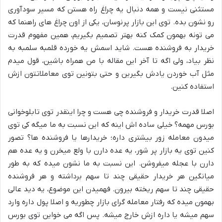
مستثنی نیست و همه دنبال یه چراغ راه هستن که مسیر سودآوری
رو نشون بده. توی این بازار پرنوسان، یکی از اون چراغ های راهنما که
می تونه بهمون کمک کنه بهتر تصمیم بگیریم، همین مفهوم قدرت
خریدار به فروشنده هست. شاید اسمش یه خورده قلمبه سلمبه به
نظر بیاد، ولی اگه تا آخر این مقاله با من همراه باشین، قول میدم
مثل آب خوردن یادش بگیرین و حتی بتونین توی معاملاتتون ازش
استفاده کنین.
اصلا قدرت خریدار و فروشنده چی هست و چرا اینقدر توی تابلوخوانی
بورس مهمه؟ خیلی ساده اش اینه که این نسبت به ما میگه کی توی
میدون معامله زور بیشتری داره؛ خریدارها یا فروشنده ها؟ تصور
کنین توی یه بازار پر شور، یه عده دارن با ولع میخرن و یه عده هم
دارن با عجله میفروشن. این نسبت به ما نشون میده که به طور
میانگین هر خریدار حقیقی چند تا سهم برداشته و هر فروشنده
حقیقی چند تا سهم ریخته بیرون. فهمیدن این موضوع، یه دید عالی
بهمون میده که رفتار معامله گرای بازار چطوریه و اصلا پول داره وارد
سهم میشه یا داره ازش خارج میشه. پس اگه می خواین توی بورس