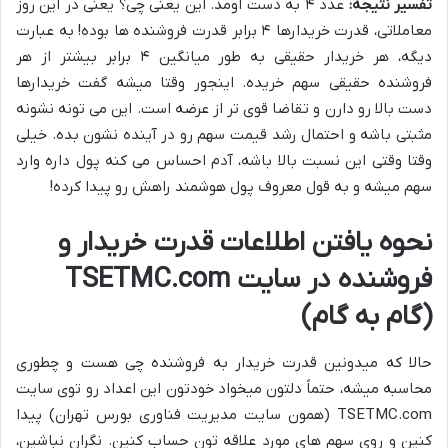
تفسیر نتیجه:
عدد ۴ به دست اومد. این یعنی چی؟ یعنی در این روز
معاملاتی، قدرت خریدارها ۴ برابر قدرت فروشنده ها بوده! به عبارت
دیگه، هر خریدار حقیقی به طور میانگین ۴ برابر بیشتر از هر
فروشنده حقیقی سهم خریده. اینجور وقتا میشه گفت خریدارها
دست بالا رو دارن و تقاضا قوی تر از عرضه است. این می تونه نشونه
مثبتی باشه و احتمال رشد قیمت سهم رو در آینده نشون بده. خیلی
وقتا وقتی این نسبت بالا باشه، آدم احساس می کنه پول داره وارد
سهم میشه و به قول معروف پول هوشمند راهش رو پیدا کرده!
نحوه یافتن اطلاعات قدرت خریدار و
فروشنده در سایت TSETMC.com
(گام به گام)
حالا که میدونین قدرت خریدار به فروشنده چی هست و چطوری
محاسبه میشه، حتماً دلتون میخواد خودتون این اعداد رو توی سایت
TSETMC.com (همون سایت مدیریت فناوری بورس تهران) پیدا
کنین و روی سهم های مورد علاقه تون حساب کنین. نگران نباشین،