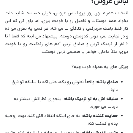
لباس عروس؟
انتخاب همراه توی روز پرو لباس عروس، خیلی حساسه. شاید دلت
بخواد همه دوستات و فامیل رو با خودت ببری، اما باور کن که این
کار فقط باعث سردرگمی و کلافگی ت می شه. هر کسی یه نظری می ده
و در نهایت نمی دونی کدومش درسته. پیشنهاد من اینه که فقط ۱ تا
۲ نفر از نزدیک ترین و صادق ترین آدم های زندگیت رو با خودت
ببری؛ مثلاً مامان، خواهر یا صمیمی ترین دوستت.
ویژگی های یه همراه خوب چیه؟
صادق باشه:
واقعاً نظرش رو بگه، حتی اگه با سلیقه تو فرق
داره.
سلیقه اش به تو نزدیک باشه:
اینجوری نظراتش بیشتر به
دردت می خوره.
حمایت کننده باشه:
به جای اینکه انتقاد الکی کنه، بهت روحیه
بده و کمکت کنه.
مثبت اندیش باشه:
روز پرو پر از هیجانه و نیاز به انرژی مثبت