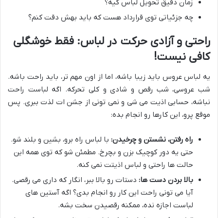
زمان دقیق تحویل لباس کیه؟
چه جزئیاتی توی قرارداد هست که باید بهش دقت کنم؟
راحتی و آزادی حرکت در لباس: فقط خوشگلی
کافی نیست!
یه لباس عروس باید زیبا باشه، اما از اون مهم تر، باید راحت باشه.
شب عروسی، شب رقص و شادی و کلی تحرکه. اگه لباست راحت
نباشه، حسابی اذیت می شی و نمی تونی از جشن ات لذت ببری. پس
موقع پرو، این کارها رو انجام بده:
راه رفتن، نشستن و چرخیدن:
با لباس راه برو، بشین و بلند شو.
حتی یه دور کوچیک بزن و بچرخ. مطمئن شو که توی همه این
حالت ها راحتی و لباس اذیتت نمی کنه.
بالا بردن دست ها:
دستات رو بالا ببر، انگار که داری می رقصی.
آیا می تونی راحت این کار رو انجام بدی؟ اگه آستین های
لباست اجازه نده، ممکنه رقصیدن سخت بشه.