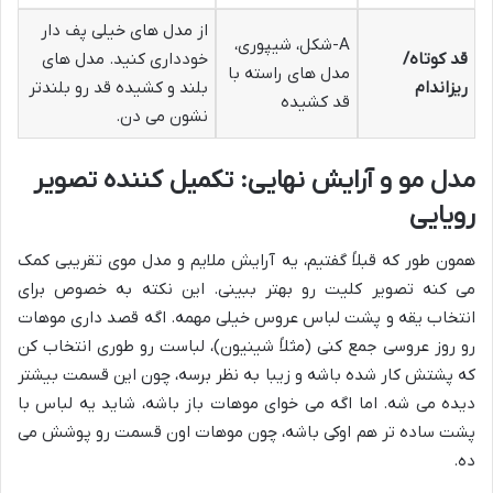
از مدل های خیلی پف دار
A-شکل، شیپوری،
قد کوتاه/
خودداری کنید. مدل های
مدل های راسته با
ریزاندام
بلند و کشیده قد رو بلندتر
قد کشیده
نشون می دن.
مدل مو و آرایش نهایی: تکمیل کننده تصویر
رویایی
همون طور که قبلاً گفتیم، یه آرایش ملایم و مدل موی تقریبی کمک
می کنه تصویر کلیت رو بهتر ببینی. این نکته به خصوص برای
انتخاب یقه و پشت لباس عروس خیلی مهمه. اگه قصد داری موهات
رو روز عروسی جمع کنی (مثلاً شینیون)، لباست رو طوری انتخاب کن
که پشتش کار شده باشه و زیبا به نظر برسه، چون این قسمت بیشتر
دیده می شه. اما اگه می خوای موهات باز باشه، شاید یه لباس با
پشت ساده تر هم اوکی باشه، چون موهات اون قسمت رو پوشش می
ده.