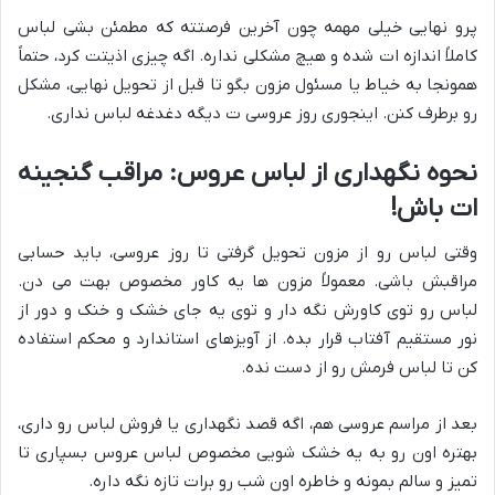
پرو نهایی خیلی مهمه چون آخرین فرصتته که مطمئن بشی لباس
کاملاً اندازه ات شده و هیچ مشکلی نداره. اگه چیزی اذیتت کرد، حتماً
همونجا به خیاط یا مسئول مزون بگو تا قبل از تحویل نهایی، مشکل
رو برطرف کنن. اینجوری روز عروسی ت دیگه دغدغه لباس نداری.
نحوه نگهداری از لباس عروس: مراقب گنجینه
ات باش!
وقتی لباس رو از مزون تحویل گرفتی تا روز عروسی، باید حسابی
مراقبش باشی. معمولاً مزون ها یه کاور مخصوص بهت می دن.
لباس رو توی کاورش نگه دار و توی یه جای خشک و خنک و دور از
نور مستقیم آفتاب قرار بده. از آویزهای استاندارد و محکم استفاده
کن تا لباس فرمش رو از دست نده.
بعد از مراسم عروسی هم، اگه قصد نگهداری یا فروش لباس رو داری،
بهتره اون رو به یه خشک شویی مخصوص لباس عروس بسپاری تا
تمیز و سالم بمونه و خاطره اون شب رو برات تازه نگه داره.