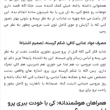
همخوانی داشته باشه، خیلی کمک کننده ست. مثلا اگه قصد داری
موهات رو جمع کنی، یه تل بزن یا یه شینیون ساده انجام بده. این
کار باعث می شه چهره ت شاداب تر به نظر برسه و بتونی بهتر تصور
کنی که با آرایش و موی کامل توی شب عروسی چطور به نظر می
رسی.
مصرف مواد غذایی کافی: شکم گرسنه، تصمیم اشتباه!
شاید فکر کنی اگه قبل از پرو چیزی نخوری، شکمت تخت تر به نظر
می رسه و لباس زیباتر وای میسته. این یه اشتباه رایجه! عزیز دلم، تو
توی شب عروسی ت هم غذا می خوری، هم شیرینی، هم کلی تحرک
داری. پس اگه با شکم گرسنه بری پرو، اندازه های واقعی بدنت
مشخص نمی شه و ممکنه بعداً لباسی رو انتخاب کنی که تنگ باشه و
روز عروسی حسابی اذیتت کنه. صبحانه یا ناهارت رو کامل بخور و
راحت برو برای پرو.
همراهان هوشمندانه: کی با خودت ببری پرو