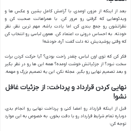
بعد از اینکه از مزون اومدی، با آرامش کامل بشین و عکس ها و
ویدئوهایی که گرفتی رو مرور کن. با همراهانت صحبت کن و
نظراتشون رو جمع بندی کن، اما یادت باشه، مهم ترین نظر، نظر
خودته. به احساس درونی ت اعتماد کن. همون لباسی رو انتخاب کن
که وقتی پوشیدیش، ته دلت گفت: آره، خودشه!
فکر کن که توی اون لباس، چقدر راحت بودی؟ آیا حرکت کردن برات
سخت نبود؟ از جزئیاتش خوشت اومده؟ همه این ها رو در نظر بگیر
و بعد تصمیم نهایی رو بگیر. عجله نکن، این یه تصمیم بزرگ و مهمه.
نهایی کردن قرارداد و پرداخت: از جزئیات غافل
نشو!
قبل از اینکه قرارداد رو امضا کنی و پرداخت نهایی رو انجام بدی،
دوباره تمام شرایط قرارداد رو با دقت بخون. به خصوص به این موارد
توجه کن: