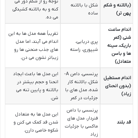
توجه رو از شکم دور می
(بالاتنه و شکم
شکل با بالاتنه
کنه و به بالاتنه کشیدگی
پهن تر)
ساده
می ده.
اندام ساعت
تقریباً همه مدل ها به این
شنی (کمر
پری دریایی،
اندام می آیند، اما مدل
باریک، سینه
شیپوری، راسته
های جذب منحنی ها رو
ها و باسن
زیباتر نشون می دن.
متعادل)
پرنسسی، دامن A-
این مدل ها باعث ایجاد
اندام مستطیل
شکل، بالاتنه کار
انحنا و حجم بیشتر در
(بدون انحنای
شده، مدل های با
بالاتنه و پایین تنه می
زیاد)
جزئیات در کمر
شن.
پرنسسی با دامن
این مدل ها به متعادل
فنردار، مدل های
قد بلند
شدن قد کمک می کنن و
ماکسی با جزئیات
شکوه خاصی دارن.
زیاد