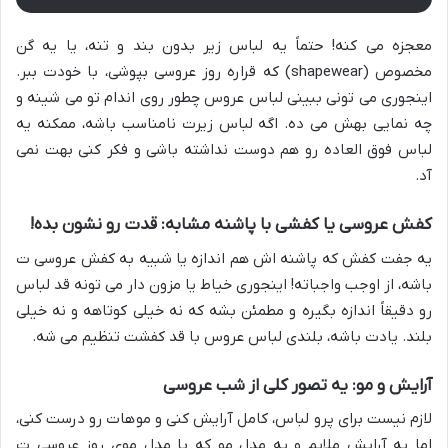
معجزه می کنه! حتماً یه لباس زیر بدون بند و تنه، یا یه گن
مخصوص (shapewear) که قراره روز عروسی بپوشی، با خودت ببر.
اینجوری می تونی ببینی لباس عروس چطور روی اندام تو می شینه و
چه نمایی بهش می ده. اگه لباس زیرت نامناسب باشه، ممکنه یه
لباس فوق العاده رو هم دوست نداشته باشی و فکر کنی بهت نمی
آد.
کفش عروسی یا کفشی با پاشنه مشابه: قدت رو نشون بده!
یه جفت کفش که پاشنه اش هم اندازه یا شبیه به کفش عروسی ت
باشه، از اوجب واجباته! اینجوری خیاط یا مزون دار می تونه قد لباس
رو دقیقاً اندازه بگیره و مطمئن بشه که نه خیلی کوتاهه و نه خیلی
بلند. یادت باشه، بلندی لباس عروس با قد کفشت تنظیم می شه.
آرایش و مو: یه تصور کلی از شب عروسی
لازم نیست برای پرو لباس، کامل آرایش کنی و موهات رو درست کنی،
اما یه آرایش ملایم و یه مدل مو که با مدل موی روز عروسی ت