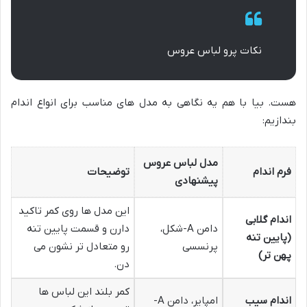
نکات پرو لباس عروس
هست. بیا با هم یه نگاهی به مدل های مناسب برای انواع اندام
بندازیم:
مدل لباس عروس
فرم اندام
توضیحات
پیشنهادی
این مدل ها روی کمر تاکید
اندام گلابی
دامن A-شکل،
دارن و قسمت پایین تنه
(پایین تنه
پرنسسی
رو متعادل تر نشون می
پهن تر)
دن.
کمر بلند این لباس ها
اندام سیب
امپایر، دامن A-