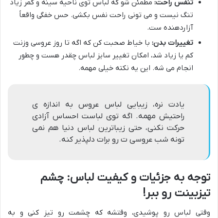
تنفس راحت:
مطمئن شو که لباس توی ناحیه سینه و کمر زیاد
تنگ نیست و می تونی راحت نفس بکشی. حس خفگی واقعاً
آزاردهنده ست.
تغییرات بدن:
با خیاط صحبت کن که اگه تا روز عروسی وزنت
کم یا زیاد شد، امکان تغییر سایز لباس چقدر هست و چطور
انجام می شه. این یه نکته خیلی مهمه.
یادت نره، زیبایی لباس عروس به اندازه ی
راحتیش مهمه. اگه توی لباست احساس آزادی
حرکت نکنی، حتی زیباترین لباس دنیا هم نمی
تونه شب عروسی ت رو برات دلپذیر کنه.
توجه به جزئیات و کیفیت لباس: چشم
تیزبینت رو ببر!
وقتی لباس رو پوشیدی، وقتشه که چشمت رو تیز کنی و به