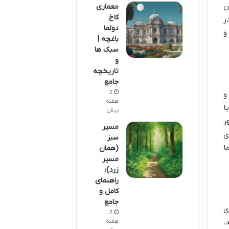
ن
معماری
کاخ
ر
دولما
و
باغچه |
سبک ها
و
تاریخچه
جامع
2
و
هفته
ا
پیش
ر
مسیر
ی
سبز
ا
(همان
مسیر
زرد):
راهنمای
کامل و
جامع
ی
2
.
هفته