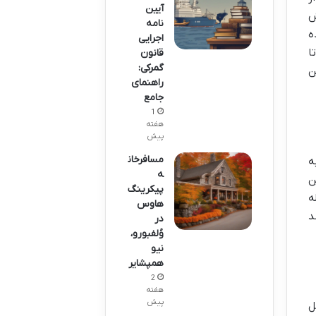
آیین
ش
نامه
ه
اجرایی
ا
قانون
گمرکی:
ن
راهنمای
جامع
1
هفته
پیش
مسافرخان
ه
ه
ن
پیکرینگ
ه
هاوس
د
در
وُلفبورو،
نیو
همپشایر
2
هفته
پیش
ل