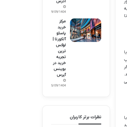
ر
آدرس
ه
19/09/1404
ا
مرکز
خرید
پاسئو
آلکورتا |
لوکس
ترین
ا
تجربه
پ
خرید در
ر
بوینس
.
آیرس
ی
15/09/1404
نظرات برتر کاربران
ا
د