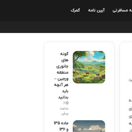
ه مسافرتی
آیین نامه
گمرک
گونه
های
جانوری
منطقه
ورجین –
هر آنچه
باید
بدانید
ه
7
ی
ساعت
پیش
ی
ه
ماده ۱۳۵
و ۱۳۶
ز