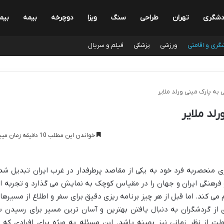
دشگری
تهران
طراحی
سنگ
ویزا
دوچرخه
بیمه
بیم
گری و اقامتی
ورزشی
پزشکی
فیلم و سریال
به پارک مینی ورلد ملایر
لد ملایر
خواندن این مطلب 10 دقیقه زمان میبرد
ری منحصربه فرد خود به یکی از مقاصد پرطرفدار در غرب ایران تبدیل شد
 فرهنگی ایران و جهان را در مقیاس کوچک به نمایش می گذارد و تجربه ا
می کند. اما قبل از هر چیز برنامه ریزی دقیق برای سفر و اطلاع از مسیرها
ز گردشگران به دنبال یافتن بهترین و آسان ترین مسیر برای رسیدن ب
 از نظر زمانی نیز بهینه باشد. این مسئله به ویژه برای افرادی که ا