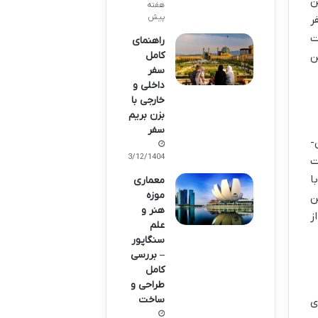
ن
هفته
پیش
ر
ت
راهنمای
کامل
ن
سفر
داخلی و
خارجی با
بزن بریم
سفر
-
03/12/1404
ت
ا
معماری
موزه
ن
هنر و
ز
علم
سنگاپور
– بررسی
کامل
طراحی و
ساخت
ی