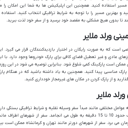
ر مسیر استفاده کنید. همچنین این اپلیکیشن ها به شما این امکان را م
 و بهترین مسیر را با توجه به شرایط ترافیکی انتخاب کنید. استفاده ا
 تا بدون هیچ مشکلی به مقصد خود برسید و از سفر خود لذت ببرید.
ینی ورلد ملایر
صی است که به صورت رایگان در اختیار بازدیدکنندگان قرار می گیرد. ای
وزهای عادی و غیر تعطیل فضای کافی برای پارک خودروها وجود دارد. با ای
مکن است پارکینگ کمی شلوغ شود. بنابراین توصیه می شود در این روزه
 پارک مناسبی پیدا کنید. همچنین به یاد داشته باشید که در هنگام پار
گذارید و از پارک کردن در مکان های غیرمجاز خودداری کنید.
رلد ملایر
ه عوامل مختلفی مانند مبدأ سفر وسیله نقلیه و شرایط ترافیکی بستگی دارد
به طور کلی سفر از داخل شهر ملایر به پارک حدود 10 تا 15 دقیقه به طول می انجامد. سفر از شهرهای اطراف ما
مان می برد. سفر از شهرهای دورتر مانند تهران و کرمانشاه ممکن است بی