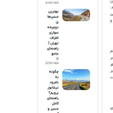
ن
30/09/1404
سید.
بهترین
ی
مسیرها
و
ی
دوچرخه‌
سواری
اطراف
تهران |
راهنمای
م
جامع
ر
شهر
23/09/1404
ر
چگونه
ت
به
باغرود
نیشابور
برویم؟
راهنمای
کامل
ی
مسیر و