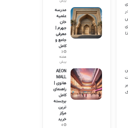
پیش
ی
مدرسه
ر
علمیه
س
خان
ی
جهرم |
ا
معرفی
جامع و
کامل
3
هفته
پیش
له. این
AEON
ت
MALL
هانوی |
ر
راهنمای
ک
کامل
برجسته
ترین
مرکز
خرید
4