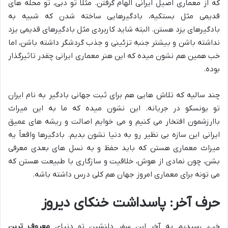
که از معماری اصیل ایرانی الهام گرفتن. مثلاً تو دبی، تو محله های
قدیمی مثل بستکیه، بادگیرهایی ساخته شدن که شبیه به
بادگیرهای یزد هستن. البته شاید کاربردی مثل بادگیرهای قدیمی یزد
نداشته باشن و بیشتر جنبه تزئینی و جذب گردشگر داشته باشن، اما
خب همین هم نشون میده که این هنر معماری ایرانی چقدر تاثیرگذار
بوده.
چند سالیه که تلاش هایی هم برای ثبت جهانی بادگیر به نام ایران
تو یونسکو در جریانه. این نشون میده که ما به این میراث
باارزشمون افتخار می کنیم و می خوایم اصالت و ریشه های عمیق
ایرانی این سازه بی نظیر رو به دنیا نشون بدیم. بادگیرها واقعاً یه
میراث معماری هستن که باید حفظ و به نسل های بعدی معرفی
بشن، چون نمادی از هوش، خلاقیت و سازگاری با طبیعت هستن که
می تونه برای معماری امروز جهان هم کلی درس داشته باشه.
حرف آخر: پاسداشت خنکای دیروز
خب، رسیدیم به آخر این سفر دلنشین تو دنیای
معروف ترین