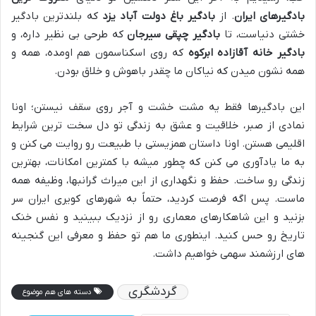
بادگیرهای ایران
. از
بادگیر باغ دولت آباد یزد
که بلندترین بادگیر
خشتی دنیاست، تا
بادگیر چپقی سیرجان
که طرحی بی نظیر داره، و
بادگیر خانه آقازاده ابرکوه
که روی اسکناسمون هم اومده، همه و
همه نشون میدن که نیاکان ما چقدر باهوش و خلاق بودن.
این بادگیرها فقط یه مشت خشت و آجر روی سقف نیستن؛ اونا
نمادی از صبر، خلاقیت و عشق به زندگی تو دل سخت ترین شرایط
اقلیمی هستن. اونا داستان همزیستی با طبیعت رو روایت می کنن و
به ما یادآوری می کنن که چطور میشه با کمترین امکانات، بهترین
زندگی رو ساخت. حفظ و نگهداری از این میراث گرانبها، وظیفه همه
ماست. پس اگه فرصت کردید، حتماً به شهرهای کویری ایران سر
بزنید و این شاهکارهای معماری رو از نزدیک ببینید و نفس خنک
تاریخ رو حس کنید. اینطوری ما هم تو حفظ و معرفی این گنجینه
های ارزشمند سهمی خواهیم داشت.
گردشگری
دسته های هم موضوع