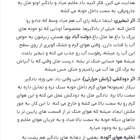
هدایت می کنن. فکر کنید باد ملایم میاد و بادگیر اونو مثل یه
جاروبرقی، به سمت داخل خونه می کشه.
اثر تبخیری:
اینجا دیگه پای آب هم میاد وسط که جادو رو
کامل کنه. خیلی از بادگیرها، مخصوصاً اونایی که تو خونه های
بزرگ یا باغ ها مثل باغ
دولت آباد یزد
هستن، زیرشون یه حوض
آب یا قنات دارن. وقتی هوای گرم و خشک کویری از روی سطح
این آب رد میشه، رطوبت آب رو جذب می کنه و تبخیر باعث
میشه هوا حسابی خنک تر بشه. درست مثل وقتی که با آبپاش
به برگ گل ها آب می پاشیم و خنکی حس میشه.
اثر دودکشی (رانش حرارتی):
حتی وقتی باد نمی وزه، بادگیر
بیکار نمیمونه! هوای گرم داخل خونه سبک تره و تمایل داره به
سمت بالا بره. بادگیر مثل یه دودکش عمل می کنه و این هوای
گرم رو به سمت بالا می کشه و خارج می کنه. با این کار، یه جور
مکش ایجاد میشه که هوای خنک تر از قسمت های پایین تر یا
جاهای دیگه خونه به سمت بالا میاد و یه جریان هوای ملایم و
دائمی رو به وجود میاره.
تخلیه هوای آلوده:
بعضی از دهانه های بادگیر هم پشت به