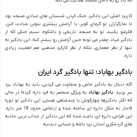
که باد رو به داخل مسجد هدایت می کنه.
کاربرد اصلی این بادگیر، خنک کردن شبستان های عبادی مسجد بود
تا نمازگزاران تو گرمای کویر، با آرامش بیشتری بتونن عبادت کنن.
فکرشو بکنید، تو یه مسجد تاریخی و باشکوه، نسیم خنکی که از
بادگیر میاد، چقدر می تونه حس آرامش رو بیشتر کنه. این بادگیر نه
تنها از نظر معماری، بلکه از نظر کارکرد مذهبی هم اهمیت زیادی
داره.
بادگیر بهاباد: تنها بادگیر گرد ایران
اگه دنبال یه بادگیر خاص و متفاوت می گردین، باید به بهاباد یزد
سر بزنید.
بادگیر بهاباد
یه ویژگی منحصر به فرد داره: گرده! در حالی
که اکثر بادگیرها چهارگوش یا چندضلعی هستن، این بادگیر تو دوره
قاجار به شکل دایره ای ساخته شده و ارتفاعی حدود 18 متر داره.
این طراحی دایره ای، باعث شده که این بادگیر از جذاب ترین جاذبه
های گردشگری استان یزد باشه و حسابی دیدنیه.