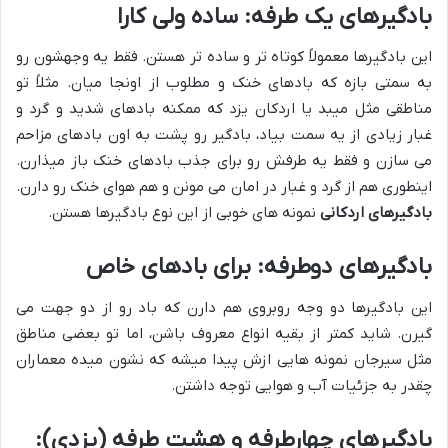
بادگیرهای یک طرفه: ساده ولی کارا
این بادگیرها معمولاً کوتاه تر و ساده تر هستن. فقط یه وجهشون رو
به سمتی بازه که بادهای خنک و مطلوب از اونجا میان. مثلاً تو
مناطقی مثل میبد یا اردکان یزد که ممکنه بادهای شدید و گرد و
غبار زیادی از یه سمت بیاد، بادگیر رو پشت به اون بادهای مزاحم
می سازن و فقط یه طرفش رو برای جذب بادهای خنک باز میذارن.
اینطوری هم از گرد و غبار در امان می مونن و هم هوای خنک رو دارن.
بادگیرهای اردکانی
نمونه های خوبی از این نوع بادگیرها هستن.
بادگیرهای دوطرفه: برای بادهای خاص
این بادگیرها دو وجه روبروی هم دارن که باد رو از دو جهت می
گیرن. شاید کمتر از بقیه انواع معروف باشن، اما تو بعضی مناطق
مثل سیرجان نمونه هایی ازش پیدا میشه که نشون میده معماران
چقدر به جزئیات آب و هوایی توجه داشتن.
بادگیرهای چهارطرفه و هشت طرفه (یزدی):