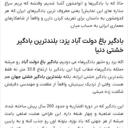
حالا که با بادگیرها و انواعشون آشنا شدیم، وقتشه که بریم سراغ
ستاره های این نمایش! یعنی معروف ترین بادگیرهای ایران که هر
کدومشون یه داستان برای تعریف کردن دارن و واقعاً از شاهکارهای
معماری ایرانی به حساب میان.
بادگیر باغ دولت آباد یزد: بلندترین بادگیر
خشتی دنیا
اگه یزد رو «شهر بادگیرها» می دونیم،
بادگیر باغ دولت آباد
رو میشه
«ملکه بادگیرها» خطاب کرد! این بادگیر با ارتفاع 33.8 متر، نه فقط
بلندترین بادگیر خشتی ایرانه، بلکه
بلندترین بادگیر خشتی جهان
هم
هست. وقتی از نزدیک ببینیش، واقعاً از عظمت و مهندسی دقیقش
شگفت زده میشی.
این بادگیر که در دوره افشاریه و حدود 260 سال پیش ساخته شده،
هشت ضلعیه و چهار طبقه داره. این طراحی هشت ضلعی باعث
میشه از هر جهتی که باد بوزه، بتونه اون رو جذب کنه و به پایین