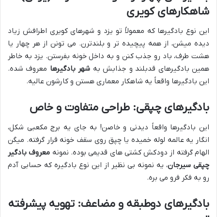
شاهکارهای کویری
این نوع بادگیرها که معمولاً تو یزد و شهرهای کویری اطرافش زیاد
دیده میشن، از همه پیچیده تر و بلندترن. می تونن از هر چهار یا
هشت طرف، باد رو جذب کنن و به داخل خونه بفرستن. یزد به خاطر
همین بادگیرهای قدبلند و جذابش به
شهر بادگیرها
معروف شده.
این بادگیرها واقعاً یه شاهکار معماری هستن و کارشون عالیه.
بادگیرهای چپقی: طراحی متفاوت و خاص
این بادگیرها واقعاً دیدنی و خاصن! به جای یه برج مکعبی شکل،
انگار یه عالمه لوله خمیده یا چپق روی سقف خونه قرار گرفته. میگن
الهام گرفته از دودکش کشتی های قدیمی بوده. نمونه
معروف بادگیر
چپقی سیرجان
، یه نمونه بی نظیر از این نوع بادگیره که حسابی آدم
رو به فکر فرو می بره.
بادگیرهای دوطبقه و مضاعف: تهویه پیشرفته