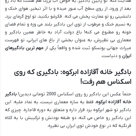
هدایت کنه. تو پایین بادگیر، یه حوض آب بزرگ هم هست که باد رو
بعد از ورود، از روی سطح آب عبور میده و با اثر تبخیر، هوای خنک و
دلنشینی رو تو عمارت پخش می کنه. فکرشو بکنید، تو اوج گرمای یزد،
یه نسیم خنک و مرطوب از توی این بادگیر بلند می وزه و تمام فضای
خونه رو مطبوع می کنه! باغ دولت آباد به خاطر همین بادگیر و
معماری بی نظیرش، به عنوان بخشی از باغ های ایرانی، تو فهرست
میراث جهانی یونسکو ثبت شده و واقعاً یکی از
مهم ترین بادگیرهای
ایران
و دنیاست.
بادگیر خانه آقازاده ابرکوه: بادگیری که روی
اسکناس هم رفت!
حتماً عکس این بادگیر رو روی اسکناس 2000 تومانی دیدین!
بادگیر
خانه آقازاده ابرکوه
، فقط یه سازه معماری نیست، یه نماد ملیه. این
بادگیر تو شهر ابرکوه یزد قرار داره و متعلق به دوره قاجاره. چیزی که
این بادگیر رو خاص می کنه، دو طبقه بودنش و ترکیبش با یه کلاه
فرنگیه که در نوع خودش توی ایران بی نظیره.