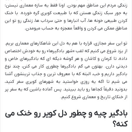
زندگی مردم این مناطق مهم بودن. اونا فقط یه سازه معماری نیستن؛
یه جور سبک زندگی هستن که با طبیعت کویری گره خورده. با خنک
کردن طبیعی خونه ها، آب انبارها و حتی سرداب ها، زندگی رو تو این
مناطق ممکن می کردن و واقعاً معجزه به حساب میومدن.
تو این سفر مجازی، قراره با هم به دل این شاهکارهای معماری بریم.
از یزد شروع می کنیم که لقب «شهر بادگیرها» رو به خودش اختصاص
داده، تا کرمان و کاشان و هر گوشه دیگه ای که بادگیرهای خاص و
دیدنی دارن. بهتون می گم بادگیرها چطوری کار می کنن، چند نوع
بادگیر داریم و خب، البته که با معروف ترین و جذاب ترینشون آشنا
می شیم تا اگه یه روزی خواستید به شهرهای کویری سفر کنید،
بدونید دقیقاً کجاها رو باید ببینید. پس آماده باشین که یه سفر پر
از خنکای تاریخ و معماری شروع کنیم.
بادگیر چیه و چطور دل کویر رو خنک می
کنه؟