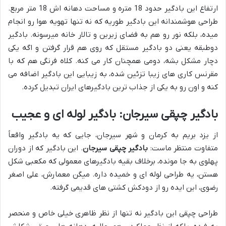
ارتفاع این بادگیر حدود 18 متره و مساحت دهانه اش 18 متر مربع.
طراحی هوشمندانه این بادگیر طوریه که نه تنها تهویه هوا رو انجام
میده، بلکه نور رو هم به فضای زیرین و تالار خانه میرسونه. بادگیر
دوطبقه یعنی دو بادگیر مستقل که روی هم قرار گرفتن و اگه یکی
دچار مشکل بشه، دومی همچنان کار می کنه. کلاه فرنگی هم که با
مقرنس کاری های زیبا تزئین شده، به زیبایی این بادگیر اضافه می
کنه و اون رو به یکی از جذاب ترین بادگیرهای ایران تبدیل کرده.
بادگیر چپقی سیرجان: بادگیر لوله ای و عجیب
از یزد بریم به کرمان و شهر سیرجان، جایی که یه بادگیر واقعاً
متفاوت منتظر ماست:
بادگیر چپقی سیرجان
. این بادگیر که از دوران
پهلوی به جا مونده، برخلاف بقیه بادگیرهای معمولی که مکعبی شکل
هستن، یه طراحی لوله ای و خمیده داره. میگن معمارش، علی اصغر
رضوی، این ایده رو از دودکش کشتی های قدیمی گرفته.
طراحی چپقی این بادگیر نه تنها از نظر ظاهری خیلی خاص و منحصر