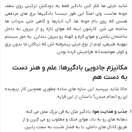
شاید خیلی ها فکر کنن بادگیر فقط یه دودکش تزئینی روی سقف
خونه هاست، ولی اصلاً این طور نیست! بادگیرها برج های مرتفعی
هستن که روی بام خونه ها، آب انبارها و گاهی حتی سرداب ها
ساخته می شن. کارشون اینه که هوای تازه رو از بیرون به داخل
ساختمان بکشن و هوای گرم و کهنه رو بیرون بندازن. یه جور سیستم
تهویه طبیعی، اونم از نوع خیلی پیشرفته اش که نیاکان ما بدون برق
و کولر، هوشمندانه طراحیش کرده بودن.
مکانیزم جادویی بادگیرها: علم و هنر دست
به دست هم
حالا شاید بپرسید این سازه های ساده چطوری همچین کار پیچیده
ای رو انجام میدن؟ داستان از این قراره:
جذب و هدایت هوا:
بادگیر مثل یه فَن بزرگ عمل می کنه.
دهانه های رو به باد، هوای خنک و مطلوب رو می گیرن و از
طریق کانال های داخلی، با یه فشار مثبت، به سمت پایین