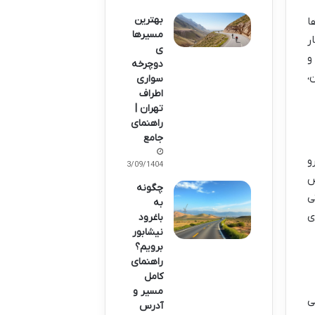
بهترین
ا
مسیرها
ر
ی
و
دوچرخه‌
،
سواری
اطراف
تهران |
راهنمای
جامع
و
23/09/1404
ض
چگونه
ی
به
ی
باغرود
نیشابور
برویم؟
راهنمای
کامل
مسیر و
ی
آدرس