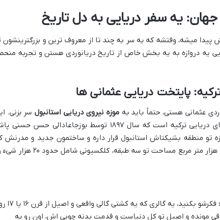
جهان: یه سفر دریایی به دل تاریخ
پیدا میشه، وقتشه که یه سر به چند تا از معروف ترین و بزرگترینشون ت
ورایی یه دروازه به یه بخش خاص از تاریخ دریانوردی هستن و تجربه منحص
ترکیه: پایتخت دریایی عثمانی ها
وردی عثمانی هستی، حتماً باید به
موزه نیروی دریایی استانبول
سر بزنی. ای
موزه یکی از قدیمی ترین و بزرگترین موزه های دریایی ترکیه است که سال ۱۸۹۷ توسط بوزجاعادالی حسن حسنی پ
زه تو منطقه بشیکتاش استانبول قرار داره و ساختمون جدید و مدرنش ک
سال ۲۰۱۳ بازگشایی شد، واقعاً دیدنیه. با ۲۰ هزار متر مربع مساحت تو سه طبقه، کلکسیونی شامل حدود
فکرشو بکنید، یه گالری که یه کشتی گالی واقعی و اصیل از قرن ۱۶
باقی مونده و اصیل تو کل دنیاست و قدمت بدنه چوبی اش، اون رو به