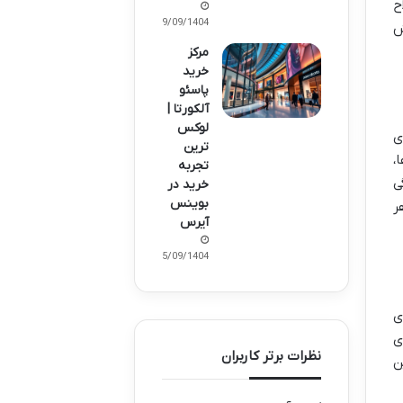
ح
19/09/1404
ش
مرکز
خرید
پاسئو
آلکورتا |
لوکس
ی
ترین
،
تجربه
ی
خرید در
بوینس
ر
آیرس
15/09/1404
ی
ی
نظرات برتر کاربران
ن