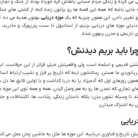
ی می کرده و زندگی مردم حسابی باهاش گره خورده بوده، از جنگ و تجار
ه جایی باشه که همه این قصه ها رو براتون زنده کنه، از کشتی های جنگ
رو تغییر دادن. این همون چیزیه که یک
موزه دریایی
بهتون هدیه می ده. ت
یای موزه های دریایی بزنیم، از استانبول تا سنت پترزبورگ و مادرید، ت
ی تاریخی و مدرن پنهون شده.
چرا باید بریم دیدنش؟
شتی قدیمی و اسلحه است، ولی واقعیتش خیلی فراتر از این حرفاست. ای
ریانوردی ما هستن. رسالتشون اینه که تاریخ پر فراز و نشیب ارتباط انسا
همون روزهای اول که آدمیزاد پا به دریا گذاشت و با اولین قایق ها دل ب
های تجاری که تمدن ها رو به هم وصل کردن، همه و همه توی این موزه ه
د تا وسیله نشون بدن؛ بلکه داستان زندگی، رشادت ها، اکتشافات و حت
ون به اشتراک میذارن.
ریایی
یش تاریخ و فناوری دریاییه. این موزه ها مثل یه ماشین زمان عمل می کن