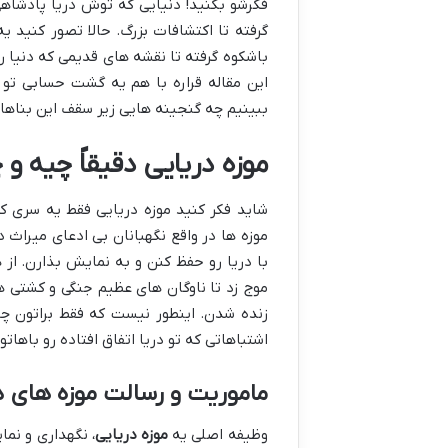
فکرشو بکنید! دنیایی که توش دریا پادشاه
گرفته تا اکتشافات بزرگ. حالا تصور کنید ی
باشکوه گرفته تا نقشه های قدیمی که دنیا 
این مقاله قراره با هم یه گشت حسابی تو دن
ببینیم چه گنجینه هایی زیر سقف این بناها
موزه دریایی دقیقاً چیه و 
شاید فکر کنید موزه دریایی فقط یه سری ک
موزه ها در واقع نگهبانان بی ادعای میراث د
با دریا رو حفظ کنن و به نمایش بذارن. از 
موج زد تا ناوگان های عظیم جنگی و کشتی 
زنده شدن. اینطور نیست که فقط براتون چن
اشتباهاتی که تو دریا اتفاق افتاده رو باهات
ماموریت و رسالت موزه های د
وظیفه اصلی یه
موزه دریایی
، نگهداری و نما