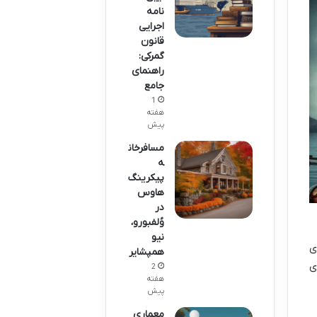
نامه
اجرایی
قانون
گمرکی:
راهنمای
جامع
1
هفته
پیش
مسافرخان
ه
پیکرینگ
هاوس
در
وُلفبورو،
نیو
ی
همپشایر
ی
2
هفته
پیش
معماری