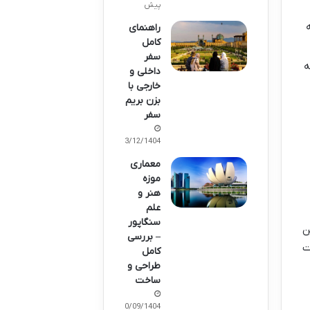
پیش
راهنمای
کامل
سفر
ه
داخلی و
خارجی با
بزن بریم
سفر
03/12/1404
معماری
موزه
هنر و
علم
سنگاپور
ن
– بررسی
ت
کامل
طراحی و
ساخت
30/09/1404