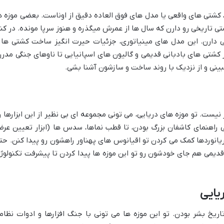
 کشتی های واقعی یا مدل های فوق العاده دقیق از اوناست. بعضی موزه ه
شتی تاریخی رو دارن که سال ها از عمرش میگذره و هنوز سرپا مونده. در کنا
دارن. این مدل های مینیاتوری، جزئیات حیرت انگیز ساخت کشتی ها 
کشتی های بادبانی قدیمی و گالیون های اسپانیایی تا ناوهای جنگی مدرن
ینی و از نزدیک با روند ساخت و سازشون آشنا بشی.
 نیست. تو موزه های دریایی، می تونی مجموعه ای بی نظیر از این ابزارها ر
ی راهنمای کاشفان بزرگ بودن، تا قطب نماها، سدس ها (ابزار تعیین عر
انوردها کمک می کردن تو اقیانوس های پهناور راهشون رو پیدا کنن. حت
قدیمی هم جای خودشون رو تو این موزه ها پیدا کردن تا پیشرفت تکنولوژ
یایی
خ بشر بودن. تو این موزه ها می تونی با جنگ افزارها و ادوات نظام