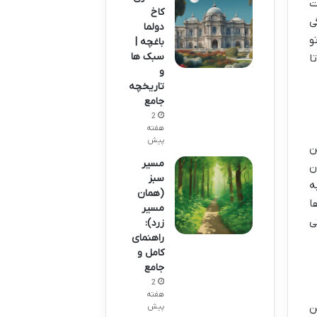
ت
کاخ
ی
دولما
و
باغچه |
سبک ها
ا
و
تاریخچه
جامع
2
هفته
پیش
ن
مسیر
ن
سبز
ه
(همان
ا
مسیر
ی
زرد):
راهنمای
کامل و
جامع
2
هفته
ن
پیش