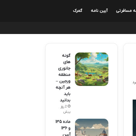
ه مسافرتی
آیین نامه
گمرک
گونه
های
جانوری
منطقه
ورجین –
هر آنچه
باید
بدانید
2 روز
پیش
ماده ۱۳۵
و ۱۳۶
آیین