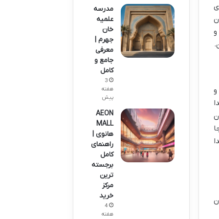
ی
مدرسه
ن
علمیه
خان
و
جهرم |
.
معرفی
جامع و
کامل
3
هفته
و
پیش
ا
AEON
ن
MALL
ا
هانوی |
ا
راهنمای
کامل
برجسته
ترین
مرکز
خرید
ن
4
هفته