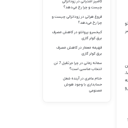
کامبیز آشتیانی
در
زودانزالی
چیست و چرا رخ می‌دهد؟
فروغ هراتی
در
زودانزالی چیست و
چرا رخ می‌دهد؟
و
ر
کیخسرو پروانلو
در
کاهش مصرف
برق کولر گازی
فهیمه معمار
در
کاهش مصرف
برق کولر گازی
سمانه زمانی
در
چرا جرثقیل 7 تن
ن
انتخاب مناسبی است؟
اشا،
ختام عامری
در
آینده شغل
ه
حسابداری با وجود هوش
 ۲۰ هزار شیء رو
مصنوعی
 یا ۱۷ رو