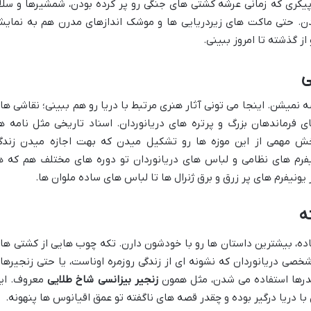
پیکری که زمانی عرشه کشتی های جنگی رو پر کرده بودن، شمشیرها و سلا
ن. حتی ماکت های زیردریایی ها و موشک اندازهای مدرن هم به نمای
ز گذشته تا امروز ببینی.
ی
نمیشن. اینجا می تونی آثار هنری مرتبط با دریا رو هم ببینی؛ نقاشی ها
 فرماندهان بزرگ و پرتره های دریانوردان. اسناد تاریخی مثل نامه ها
ش مهمی از این موزه ها رو تشکیل میدن که بهت اجازه میدن زندگ
نیفرم های نظامی و لباس های دریانوردان تو دوره های مختلف هم که ه
ونیفرم های پر زرق و برق ژنرال ها تا لباس های ساده ملوان ها.
ه
ده، بیشترین داستان ها رو با خودشون دارن. تکه چوب هایی از کشتی ها
صی دریانوردان که نشونه ای از زندگی روزمره اوناست، یا حتی زنجیرها
ندرها استفاده می شدن، مثل همون
زنجیر بیزانسی شاخ طلایی
معروف. ای
 دریا درگیر بوده و چقدر قصه های ناگفته تو عمق اقیانوس ها پنهونه.