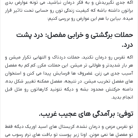
اگه جدی نگیریدش و به فکر درمان نباشید، می تونه عوارض بدی
براتون داشته باشه که کیفیت زندگی تون رو حسابی تحت تاثیر قرار
میده. بیاین با هم این عوارض رو بررسی کنیم:
حملات برگشتی و خرابی مفصل: درد پشت
درد.
اگه نقرس رو درمان نکنید، حملات دردناک و التهابی تکرار میشن و
هر بار شدیدتر و طولانی تر میشن. این حملات مکرر، کم کم به مفصل
آسیب جدی می زنن. غضروف ها فرسایش پیدا می کنن و استخوان
های مفصل تخریب میشن. در نتیجه، مفصل ممکنه تغییر شکل بده،
دامنه حرکتش محدود بشه و دیگه نتونید کارهاتون رو مثل قبل
انجام بدید.
توفی: برآمدگی های عجیب غریب.
تو نقرس مزمن و درمان نشده، کریستال های اسید اوریک دیگه فقط
تو مفصل ها نمی مونن. اونا زیر پوست تو بافت های نرم رسوب می