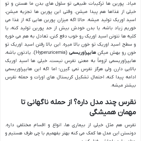
میاد. پورین ها ترکیبات طبیعی تو سلول های بدن ما هستن و تو
خیلی از غذاها هم پیدا میشن. وقتی این پورین ها تجزیه میشن،
اسید اوریک تولید میشه. حالا اگه میزان پورین هایی که از غذا می
خوریم زیاد باشه، یا بدن خودش بیش از حد پورین تولید کنه، یا
کلیه ها نتونن اسید اوریک رو خوب دفع کنن، تعادل به هم می خوره
و سطح اسید اوریک تو خون بالا میره. این بالا رفتن اسید اوریک تو
خون رو بهش میگن
هایپراوریسمی
(Hyperuricemia). یادتون باشه،
هایپراوریسمی لزوماً به معنی نقرس نیست، خیلی ها اسید اوریک
بالایی دارن ولی هرگز نقرس نمی گیرن؛ اما اگه این هایپراوریسمی
ادامه پیدا کنه، احتمال تشکیل کریستال های اورات و حمله نقرس
بیشتر میشه.
نقرس چند مدل داره؟ از حمله ناگهانی تا
مهمان همیشگی
نقرس هم مثل خیلی از بیماری ها، انواع و اقسام مختلفی داره.
دونستن این مدل ها کمک می کنه بهتر بفهمیم با چی طرف هستیم و