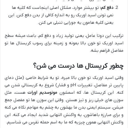
دفع کم:
تو بیشتر موارد، مشکل اصلی اینجاست که کلیه ها
نمی تونن اسید اوریک رو به اندازه کافی از بدن دفع کنن. این
یعنی کلیه هامون یه جورایی تنبلی می کنن.
ترکیب این دوتا عامل، یعنی تولید زیاد و دفع کم، باعث میشه سطح
اسید اوریک تو خون بالا بمونه و زمینه برای رسوب کریستال ها تو
مفاصل فراهم بشه.
چطور کریستال ها درست می شن؟
وقتی اسید اوریک تو خون بالا میره، تو یه شرایط خاصی (مثل دمای
پایین تر مفاصل، تغییرات pH و فشار) شروع به کریستالی شدن می
کنه. این کریستال ها، که اسمشون
مونوسدیم اورات
هست، مثل
سوزن های خیلی ریز و تیز هستن. وقتی این سوزن ها تو مفصل جمع
میشن، سیستم ایمنی بدن ما بهشون به چشم یه مهاجم نگاه می کنه
و برای مبارزه باهاشون، یه واکنش التهابی شدید ایجاد می کنه. این
واکنش التهابی همون چیزیه که ما به اسم حمله نقرس می شناسیم.