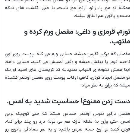
(حدود ۵۰ درصد مواقع) این درد تو مفصل شست پا ظاهر میشه، اما
ممکنه تو مچ پا، زانو، آرنج، مچ دست، یا حتی انگشت های دیگه
دست و پاتون هم اتفاق بیفته.
تورم، قرمزی و داغی: مفصل ورم کرده و
ملتهب.
مفصلی که درگیر نقرس میشه، حسابی ورم می کنه. پوست روی اون
ناحیه قرمز یا بنفش میشه و وقتی لمسش می کنید، حسابی داغه.
اینا همش نشونه ی التهاب شدیدیه که کریستال های اسید اوریک
تو مفصل ایجاد کردن. گاهی اوقات پوست روی مفصل اونقدر کشیده
میشه که براق به نظر میاد.
دست زدن ممنوع! حساسیت شدید به لمس.
مفصل درگیر نقرس اونقدر حساس میشه که حتی کوچیک ترین
لمس، حتی وزن یه ملافه نازک هم می تونه درد رو چند برابر کنه.
فرض کنید تو اوج حمله نقرس باشید و یه نفر تصادفی پاتون رو