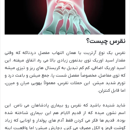
نقرس چیست؟
نقرس یک نوع آرتریت یا همان التهاب مفصل دردناکه که وقتی
مقدار اسید اوریک توی بدنمون زیادی بالا می ره، اتفاق میفته. این
اسید اوریک اضافی، کم کم تبدیل به کریستال های ریز و تیزی میشه
که توی مفاصل، مخصوصاً مفصل شست پا، جمع میشن و باعث درد و
تورم شدید میشن. این حملات نقرس، معمولاً یهویی میان و میرن،
اما قابل کنترلن.
شاید شنیده باشید که نقرس رو بیماری پادشاهان می نامن. این
اسم نشون میده که از قدیم الایام هم این بیماری شناخته شده
بوده. قدیم ها فکر می کردن فقط آدم های پولدار و اونایی که زیاد
گوشت قرمز و الکل مصرف می کنن، دچارش میشن؛ اما واقعیت اینه