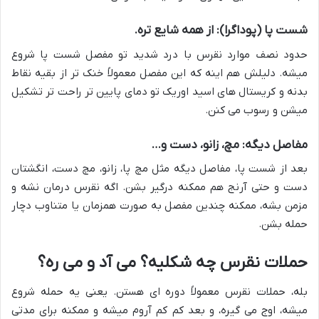
شست پا (پوداگرا): از همه شایع تره.
حدود نصف موارد نقرس با درد شدید تو مفصل شست پا شروع
میشه. دلیلش هم اینه که این مفصل معمولاً خنک تر از بقیه نقاط
بدنه و کریستال های اسید اوریک تو دمای پایین تر راحت تر تشکیل
میشن و رسوب می کنن.
مفاصل دیگه: مچ، زانو، دست و…
بعد از شست پا، مفاصل دیگه مثل مچ پا، زانو، مچ دست، انگشتان
دست و حتی آرنج هم ممکنه درگیر بشن. اگه نقرس درمان نشه و
مزمن بشه، ممکنه چندین مفصل به صورت همزمان یا متناوب دچار
حمله بشن.
حملات نقرس چه شکلیه؟ می آد و می ره؟
بله، حملات نقرس معمولاً دوره ای هستن. یعنی یه حمله شروع
میشه، اوج می گیره، و بعد کم کم آروم میشه و ممکنه برای مدتی