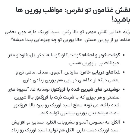
نقش غذامون تو نقرس: مواظب پورین ها
باشید!
رژیم غذایی نقش مهمی تو بالا رفتن اسید اوریک داره، چون بعضی
غذاها پر از پورین هستن. حالا پورین تو چه چیزهایی پیدا میشه؟
گوشت قرمز و احشاء:
گوشت گاو، گوساله، جگر، دل، قلوه و مغز
حیوانات پر از پورین هستن.
غذاهای دریایی خاص:
ساردین، آنچوی، صدف، ماهی تن و
بعضی دیگه از غذاهای دریایی هم پورین زیادی دارن.
نوشیدنی های شیرین شده با فروکتوز:
نوشابه ها، آبمیوه های
صنعتی و هر چیزی که با
شربت ذرت با فروکتوز بالا
شیرین
شده باشه، می تونه سطح اسید اوریک رو ببره بالا. فروکتوز
باعث میشه بدن پورین بیشتری تولید کنه.
الکل:
به خصوص آبجو و مشروبات الکلی، حسابی تو افزایش
اسید اوریک دست دارن. الکل هم تولید اسید اوریک رو زیاد