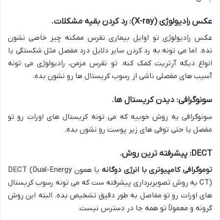
عکس رادیولوژی (X-ray): رد کردن بقیه مشکلات.
عکس رادیولوژی تو اوایل بیماری نقرس ممکنه چیز خاصی نشون
نده. اما می تونه به رد کردن سایر دلایل درد مفصل مثل شکستگی یا
انواع دیگه آرتریت کمک کنه. تو نقرس مزمن، رادیولوژی می تونه
آسیب های مفصلی ناشی از رسوب کریستال ها رو نشون بده.
سونوگرافی: دیدن کریستال ها.
سونوگرافی یه روش خوبیه که می تونه کریستال های اورات رو تو
مفصل یا حتی توفی های زیر پوست رو نشون بده.
DECT: پیشرفته ترین روش.
توموگرافی کامپیوتری با انرژی دوگانه
یا همون DECT (Dual-Energy
CT) یه روش تصویربرداری پیشرفته ست که می تونه رسوب کریستال
های اورات رو تو مفاصل به طور دقیق تشخیص بده. البته این روش
گرونه و معمولاً تو همه جا در دسترس نیست.