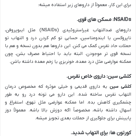
برای این کار، معمولاً از داروهای زیر استفاده میشه:
NSAIDs: مسکن های قوی.
داروهای ضدالتهاب غیراستروئیدی (NSAIDs) مثل ایبوپروفن،
ناپروکسن یا ایندومتاسین، حسابی تو کم کردن درد و التهاب تو
حملات حاد نقرس کمک می کنن. این داروها هم بدون نسخه و هم با
نسخه قوی تر موجودن. البته باید با احتیاط مصرف بشن، چون
ممکنه عوارضی مثل درد معده، خونریزی یا زخم معده داشته باشن.
کلشی سین: داروی خاص نقرس.
کلشی سین
یه داروی قدیمی و خیلی موثره که مخصوص درمان
التهاب نقرس ساخته شده. این دارو می تونه درد رو به طور
چشمگیری کاهش بده. اما ممکنه عوارضی مثل تهوع، استفراغ و
اسهال داشته باشه، مخصوصاً اگه دوزش بالا باشه. معمولاً دوز
پایینش برای جلوگیری از حملات بعدی تجویز میشه.
کورتون ها: برای التهاب شدید.