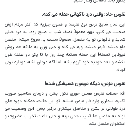
چطور باید باهاش رفتار کنیم.
نقرس حاد: وقتی درد ناگهانی حمله می کنه.
این مدل شایع ترین نوع نقرسه و همون چیزیه که اکثر مردم ازش
صحبت می کنن. یهو، معمولاً نصف شب یا صبح زود، یه درد خیلی
شدید و ناگهانی تو یه مفصل، معمولاً شست پا، شروع میشه. مفصل
داغ میشه، قرمز میشه، ورم می کنه و حتی وزن یه ملافه هم روش
غیرقابل تحمله! این حمله ممکنه چند روز یا تا یکی دو هفته طول
بکشه و بعد خودبه خود آروم بشه. اما اگه درمان نشه، دوباره برمی
گرده.
نقرس مزمن: دیگه مهمون همیشگی شده!
اگه حملات نقرس همین جوری تکرار بشن و درمان مناسبی صورت
نگیره، بیماری وارد فاز مزمن میشه. تو این حالت، ممکنه دوره های
درد طولانی تر بشن و مفاصل بیشتری درگیر بشن. این وضعیت می
تونه به مفصل ها آسیب جدی بزنه و حتی باعث تخریب غضروف و
استخوان مفصل بشه.