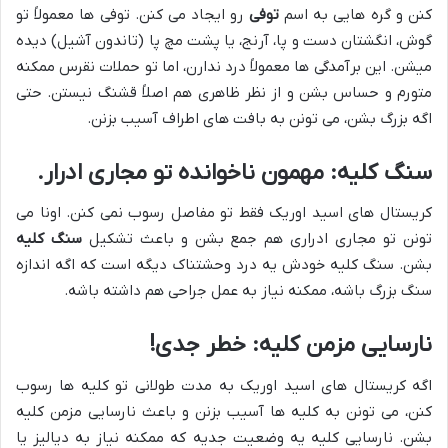
کنن و گره هایی به اسم
توفی
رو ایجاد می کنن. توفی ها معمولاً تو
گوش، انگشتان دست و پا، آرنج، یا پشت مچ پا (تاندون آشیل) دیده
میشن. این برآمدگی ها معمولاً درد ندارن، اما تو حملات نقرس ممکنه
متورم و حساس بشن و از نظر ظاهری هم اصلاً قشنگ نیستن. حتی
اگه بزرگ بشن، می تونن به بافت های اطراف آسیب بزنن.
سنگ کلیه: مهمون ناخوانده تو مجاری ادرار.
کریستال های اسید اوریک فقط تو مفاصل رسوب نمی کنن. اونا می
تونن تو مجاری ادراری هم جمع بشن و باعث تشکیل
سنگ کلیه
بشن. سنگ کلیه خودش یه درد وحشتناک دیگه است که اگه اندازه
سنگ بزرگ باشه، ممکنه نیاز به عمل جراحی هم داشته باشه.
نارسایی مزمن کلیه: خطر جدی!
اگه کریستال های اسید اوریک به مدت طولانی تو کلیه ها رسوب
کنن، می تونن به کلیه ها آسیب بزنن و باعث نارسایی مزمن کلیه
بشن. نارسایی کلیه یه وضعیت جدیه که ممکنه نیاز به دیالیز یا