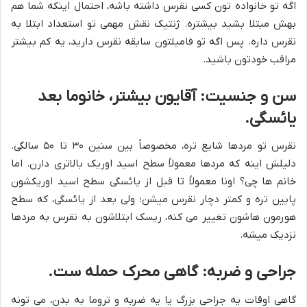
اگه تو خانواده تون کسی نقرس داشته باشه، احتمال اینکه شما هم
بهش مبتلا بشید بیشتره. ژنتیک نقش مهمی تو استعداد ابتلا به
نقرس داره. پس اگه تو فامیلتون سابقه نقرس دارید، یه کم بیشتر
مراقب خودتون باشید.
سن و جنسیت: آقایون بیشتر، خانوما بعد
یائسگی.
نقرس تو مردها شایع تره، مخصوصاً بین سنین ۳۰ تا ۵۰ سالگی.
دلیلش اینه که مردها معمولاً سطح اسید اوریک بالاتری دارن. اما
خانم ها چی؟ اونا معمولاً تا قبل از یائسگی سطح اسید اوریکشون
پایین تره و کمتر دچار نقرس میشن؛ ولی بعد از یائسگی، که سطح
هورمون هاشون تغییر می کنه، ریسک ابتلاشون به نقرس به مردها
نزدیک میشه.
جراحی و ضربه: گاهی محرک حمله ست.
گاهی اوقات یه جراحی بزرگ یا یه ضربه و تروما به بدن، می تونه