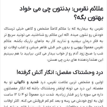
علائم نقرس: بدنتون چی می خواد
بهتون بگه؟
نقرس یه بیماریه که با علائم کاملاً مشخص و گاهی خیلی ترسناک
خودش رو نشون میده. اگه این علائم رو شناختید، می تونید سریع تر
به فکر درمان بیفتید و نذارید کار به جاهای باریک بکشه. علائم
نقرس معمولاً یهویی و بدون خبر قبلی ظاهر میشن و اغلب اوقات تو
شب یا صبح زود آدم رو از خواب بیدار می کنن. بیایید با هم ببینیم
این هشداردهنده های بدن چی هستن:
درد وحشتناک مفصل: انگار آتش گرفته!
اولین و مشخص ترین علامت نقرس، درد
شدید و ناگهانی
تو یه
مفصله. این درد می تونه اونقدر وحشتناک باشه که انگار مفصلتون
داره می سوزه یا زیر فشار زیادیه. شدت درد معمولاً تو ۴ تا ۱۲ ساعت
اول به اوج خودش می رسه و بعد کم کم فروکش می کنه. اکثر اوقات