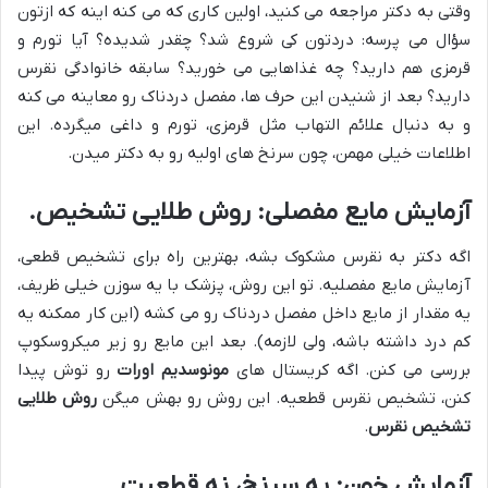
وقتی به دکتر مراجعه می کنید، اولین کاری که می کنه اینه که ازتون
سؤال می پرسه: دردتون کی شروع شد؟ چقدر شدیده؟ آیا تورم و
قرمزی هم دارید؟ چه غذاهایی می خورید؟ سابقه خانوادگی نقرس
دارید؟ بعد از شنیدن این حرف ها، مفصل دردناک رو معاینه می کنه
و به دنبال علائم التهاب مثل قرمزی، تورم و داغی میگرده. این
اطلاعات خیلی مهمن، چون سرنخ های اولیه رو به دکتر میدن.
آزمایش مایع مفصلی: روش طلایی تشخیص.
اگه دکتر به نقرس مشکوک بشه، بهترین راه برای تشخیص قطعی،
آزمایش مایع مفصلیه. تو این روش، پزشک با یه سوزن خیلی ظریف،
یه مقدار از مایع داخل مفصل دردناک رو می کشه (این کار ممکنه یه
کم درد داشته باشه، ولی لازمه). بعد این مایع رو زیر میکروسکوپ
بررسی می کنن. اگه کریستال های
مونوسدیم اورات
رو توش پیدا
کنن، تشخیص نقرس قطعیه. این روش رو بهش میگن
روش طلایی
تشخیص نقرس
.
آزمایش خون: یه سرنخ، نه قطعیت.