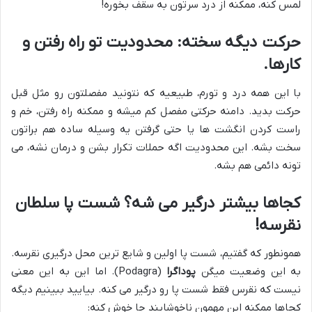
لمس کنه، ممکنه از درد سرتون به سقف بخوره!
حرکت دیگه سخته: محدودیت تو راه رفتن و
کارها.
با این همه درد و تورم، طبیعیه که نتونید مفصلتون رو مثل قبل
حرکت بدید. دامنه حرکتی مفصل کم میشه و ممکنه راه رفتن، خم و
راست کردن انگشت ها یا حتی گرفتن یه وسیله ساده هم براتون
سخت بشه. این محدودیت اگه حملات تکرار بشن و درمان نشه، می
تونه دائمی هم بشه.
کجاها بیشتر درگیر می شه؟ شست پا سلطان
نقرسه!
همونطور که گفتیم، شست پا اولین و شایع ترین محل درگیری نقرسه.
به این وضعیت میگن
پوداگرا
(Podagra). اما این به این معنی
نیست که نقرس فقط شست پا رو درگیر می کنه. بیایید ببینیم دیگه
کجاها ممکنه این مهمون ناخوشایند جا خوش کنه: