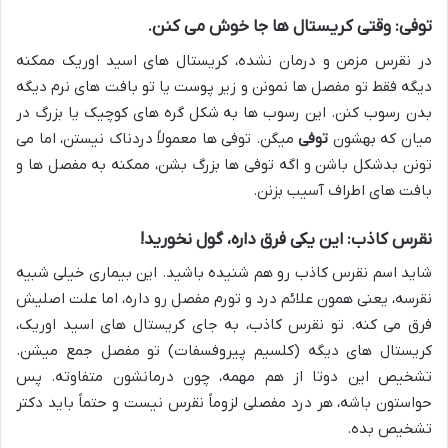
توفی: وقتی کریستال ها جا خوش می کنن.
در نقرس مزمن و درمان نشده، کریستال های اسید اوریک ممکنه
دیگه فقط تو مفصل ها نمونن و زیر پوست یا تو بافت های نرم دیگه
بدن رسوب کنن. این رسوب ها به شکل گره های کوچیک یا بزرگ در
میان که بهشون
توفی
میگن. توفی ها معمولاً دردناک نیستن، اما می
تونن بدشکل باشن و اگه توفی ها بزرگ بشن، ممکنه به مفصل ها و
بافت های اطراف آسیب بزنن.
نقرس کاذب: این یکی فرق داره، گول نخورید!
شاید اسم نقرس کاذب رو هم شنیده باشید. این بیماری خیلی شبیه
نقرسه، یعنی همون علائم درد و تورم مفصل رو داره، اما علت اصلیش
فرق می کنه. تو نقرس کاذب، به جای کریستال های اسید اوریک،
کریستال های دیگه (کلسیم پیروفسفات) تو مفصل جمع میشن.
تشخیص این دوتا از هم مهمه، چون درمانشون متفاوته. پس
حواستون باشه، هر درد مفصلی لزوماً نقرس نیست و حتماً باید دکتر
تشخیص بده.