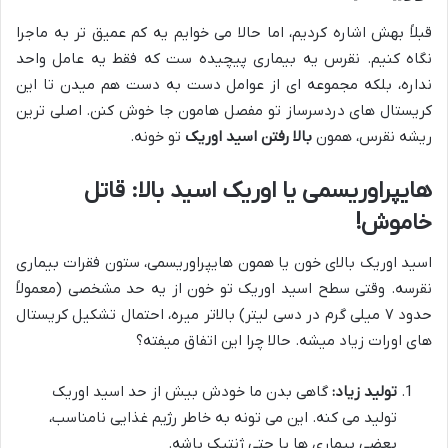
قبلاً بهش اشاره کردیم، اما حالا می خوایم یه کم عمیق تر به ماجرا
نگاه کنیم. نقرس یه بیماری پیچیده ست که فقط یه عامل واحد
نداره، بلکه مجموعه ای از عوامل دست به دست هم میدن تا این
کریستال های دردسرساز تو مفصل هامون جا خوش کنن. اصلی ترین
ریشه نقرس، همون
بالا رفتن اسید اوریک
تو خونه.
هایپراوریسمی یا اوریک اسید بالا: قاتل
خاموش!
اسید اوریک بالای خون یا همون هایپراوریسمی، ستون فقرات بیماری
نقرسه. وقتی سطح اسید اوریک تو خون از یه حد مشخصی (معمولاً
حدود ۷ میلی گرم در دسی لیتر) بالاتر میره، احتمال تشکیل کریستال
های اورات زیاد میشه. حالا چرا این اتفاق میفته؟
تولید زیاد:
گاهی بدن ما خودش بیش از حد اسید اوریک
تولید می کنه. این می تونه به خاطر رژیم غذایی نامناسب،
بعضی بیماری ها یا حتی ژنتیک باشه.