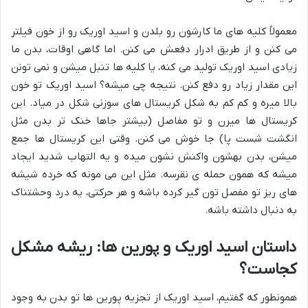
معمولاً کلیه های ما کارشون رو بلدن و اسید اوریک رو از خون فیلتر
می کنن و از طریق ادرار دفعش می کنن. اما گاهی اوقات، بدن ما
زیادی اسید اوریک تولید می کنه، یا کلیه ها تنبل میشن و نمی تونن
این مقدار زیاد رو دفع کنن. نتیجه چی میشه؟ اسید اوریک تو خون
بالا میره و کم کم به شکل کریستال های سوزنی شکل در میاد. این
کریستال ها میرن و تو مفاصل (بیشتر جاها خنک تر بدن مثل
انگشت شست پا) جا خوش می کنن. وقتی این کریستال ها جمع
میشن، بدن بهشون واکنش نشون میده و یه التهاب شدید ایجاد
میشه که همون حمله ی نقرسه. مثل این می مونه که خرده شیشه
های ریز تو مفصل تون گیر کرده باشه و هر حرکتی، یه درد وحشتناک
به دنبال داشته باشه.
داستان اسید اوریک و پورین ها: ریشه مشکل
کجاست؟
همونطور که گفتیم، اسید اوریک از تجزیه پورین ها تو بدن به وجود