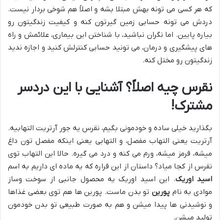
که هر کسی می تونه بهش مبتلا بشه و اصلاً هم شوخی بردار نیست.
دردش می تونه حسابی زمین گیرتون کنه و کیفیت زندگیتون رو
بیاره پایین. اما نگران نباشید، با شناختن این بیماری، علائمش و راه
های پیشگیری و درمان، می تونید حسابی کنترلش کنید و اجازه ندید
زندگیتون رو مختل کنه.
نقرس چیه اصلاً؟ آشنایی با این دردسر
مشترک!
بگذارید خیلی ساده و خودمونی بگیم، نقرس یه جور آرتریت التهابیه.
آرتریت یعنی التهاب مفصل، و التهابی یعنی اینکه مفصل تون داغ
میشه، قرمز میشه، ورم می کنه و درد می گیره. حالا این التهاب توی
نقرس از کجا میاد؟ داستان از این قراره که یه ماده ای داریم به اسم
اسید اوریک
. این اسید اوریک یه محصول جانبی از سوخت وساز
موادی به نام
پورین
تو بدن ماست. پورین ها هم توی بعضی غذاها
و نوشیدنی ها پیدا میشن و هم به صورت طبیعی تو بدن خودمون
تولید میشن.