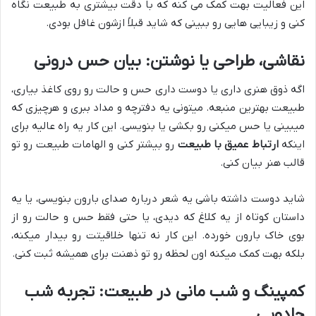
این فعالیت بهت کمک می کنه که با دقت بیشتری به طبیعت نگاه
کنی و زیبایی هایی رو ببینی که شاید قبلاً ازشون غافل بودی.
نقاشی، طراحی یا نوشتن: بیان حس درونی
اگه ذوق هنری داری یا دوست داری حس و حالت رو روی کاغذ بیاری،
طبیعت بهترین منبعه. میتونی یه دفترچه و مداد ببری و هرچیزی که
میبینی یا حس میکنی رو بکشی یا بنویسی. این کار یه راه عالیه برای
اینکه
ارتباط عمیق با طبیعت
رو بیشتر کنی و الهامات طبیعت رو تو
قالب هنر بیان کنی.
شاید دوست داشته باشی یه شعر درباره صدای بارون بنویسی، یا یه
داستان کوتاه از یه کلاغ که دیدی، یا حتی فقط حس و حالت رو از
بوی خاک بارون خورده. این کار نه تنها خلاقیتت رو بیدار میکنه،
بلکه بهت کمک میکنه اون لحظه رو تو ذهنت برای همیشه ثبت کنی.
کمپینگ و شب مانی در طبیعت: تجربه شب
جادویی