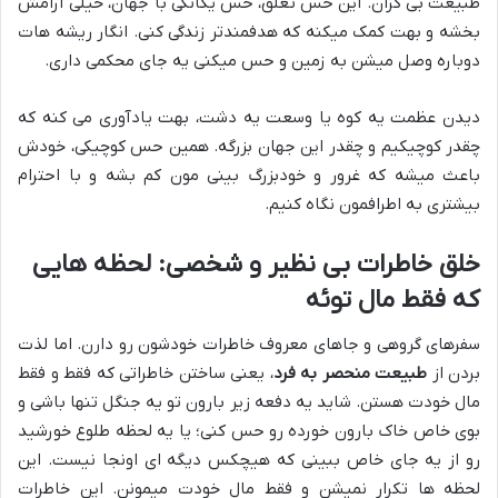
طبیعت بی کران. این حس تعلق، حس یگانگی با جهان، خیلی آرامش
بخشه و بهت کمک میکنه که هدفمندتر زندگی کنی. انگار ریشه هات
دوباره وصل میشن به زمین و حس میکنی یه جای محکمی داری.
دیدن عظمت یه کوه یا وسعت یه دشت، بهت یادآوری می کنه که
چقدر کوچیکیم و چقدر این جهان بزرگه. همین حس کوچیکی، خودش
باعث میشه که غرور و خودبزرگ بینی مون کم بشه و با احترام
بیشتری به اطرافمون نگاه کنیم.
خلق خاطرات بی نظیر و شخصی: لحظه هایی
که فقط مال توئه
سفرهای گروهی و جاهای معروف خاطرات خودشون رو دارن. اما لذت
بردن از
طبیعت منحصر به فرد
، یعنی ساختن خاطراتی که فقط و فقط
مال خودت هستن. شاید یه دفعه زیر بارون تو یه جنگل تنها باشی و
بوی خاص خاک بارون خورده رو حس کنی؛ یا یه لحظه طلوع خورشید
رو از یه جای خاص ببینی که هیچکس دیگه ای اونجا نیست. این
لحظه ها تکرار نمیشن و فقط مال خودت میمونن. این خاطرات