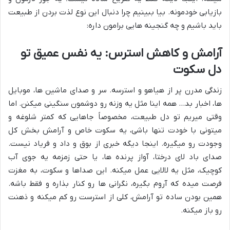
بازیابی خودمونه. بیا ببینیم چرا دنبال این نوع لذت بردن از طبیعت
باید باشیم و چه گنجینه هایی برامون داره:
آرامش و کاهش استرس: یه نفس عمیق تو
دل سکوت
زندگی مدرن پر از هیاهو و استرسه. سر و صدای ماشین ها، موبایل
ها، اخبار بد… همه اینا مثل یه وزنه رو دوشمون سنگینی میکنن. اما
وقتی میریم تو دل طبیعت، مخصوصاً جاهایی که کمتر شلوغه و
میتونی با خودت تنها باشی، یه سکوت خاص و آرامش بخش کل
وجودت رو میگیره. اینجا دیگه خبری از بوق و داد و فریاد نیست.
صدای باد لای درختا، آواز پرنده ها، یا حتی زمزمه یه جوی آب
کوچیک، مثل یه لالایی عمل میکنه. این صداها و سکوت، به مغزت
فرصت میده که آروم بگیره، نگرانی ها رو کنار بذاره و فقط باشه.
همین بودن ساده تو آرامش، کلی از استرست رو کم میکنه و ذهنت
رو باز میکنه.