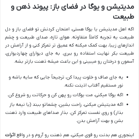
مدیتیشن و یوگا در فضای باز: پیوند ذهن و
طبیعت
اگه اهل مدیتیشن یا یوگا هستی، امتحان کردنش تو فضای باز و دل
طبیعت یه تجربه کاملاً متفاوته. هوای تازه، صدای طبیعت و چشم
اندازهای زیبا، بهت کمک میکنه که عمیق تر تمرکز کنی و از آرامش در
طبیعت بکر نهایت استفاده رو ببری. به جای دیوارای چهاردیواری،
آسمون و درختان رو میبینی و این باعث میشه ذهنت بازتر بشه.
یه جای صاف و خلوت پیدا کن، ترجیحاً جایی که سایه باشه و
نور مستقیم آفتاب اذیتت نکنه.
اگه یوگا میکنی، مت یوگات رو پهن کن و حرکاتت رو شروع کن.
اگه مدیتیشن میکنی، راحت بشین، چشماتو ببند (یا نیمه باز
بذار) و روی نفست تمرکز کن. بذار صداهای طبیعت وارد ذهنت
بشن و بهت آرامش بدن.
اینجوری هم بدنت رو قوی میکنی، هم ذهنت رو آروم و در واقع
اثرات