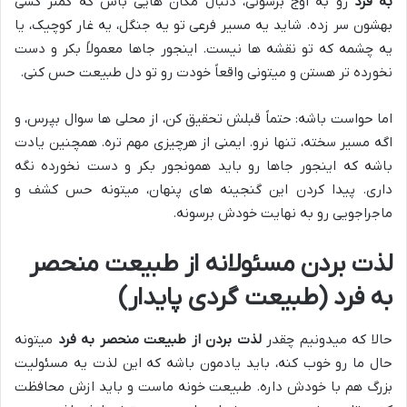
به فرد
رو به اوج برسونی، دنبال مکان هایی باش که کمتر کسی
بهشون سر زده. شاید یه مسیر فرعی تو یه جنگل، یه غار کوچیک، یا
یه چشمه که تو نقشه ها نیست. اینجور جاها معمولاً بکر و دست
نخورده تر هستن و میتونی واقعاً خودت رو تو دل طبیعت حس کنی.
اما حواست باشه: حتماً قبلش تحقیق کن، از محلی ها سوال بپرس، و
اگه مسیر سخته، تنها نرو. ایمنی از هرچیزی مهم تره. همچنین یادت
باشه که اینجور جاها رو باید همونجور بکر و دست نخورده نگه
داری. پیدا کردن این گنجینه های پنهان، میتونه حس کشف و
ماجراجویی رو به نهایت خودش برسونه.
لذت بردن مسئولانه از طبیعت منحصر
به فرد (طبیعت گردی پایدار)
حالا که میدونیم چقدر
لذت بردن از طبیعت منحصر به فرد
میتونه
حال ما رو خوب کنه، باید یادمون باشه که این لذت یه مسئولیت
بزرگ هم با خودش داره. طبیعت خونه ماست و باید ازش محافظت