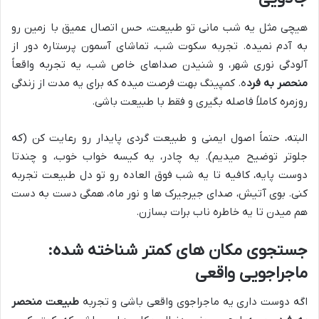
هیچی مثل یه شب مانی تو طبیعت، حس اتصال عمیق با زمین رو
به آدم نمیده. تجربه سکوت شب، تماشای آسمون پرستاره دور از
آلودگی نوری شهر، و شنیدن صداهای خاص شب، یه تجربه واقعاً
منحصر به فرد
ه. کمپینگ بهت فرصت میده که برای یه مدت از زندگی
روزمره کاملاً فاصله بگیری و فقط با طبیعت باشی.
البته، حتماً اصول ایمنی و طبیعت گردی پایدار رو رعایت کن (که
جلوتر توضیح میدیم). یه چادر، یه کیسه خواب خوب، و چندتا
دوست پایه، کافیه تا یه شب فوق العاده رو تو دل طبیعت تجربه
کنی. بوی آتیش، صدای جیرجیرک ها و نور ماه، همگی دست به دست
هم میدن تا یه خاطره ناب برات بسازن.
جستجوی مکان های کمتر شناخته شده:
ماجراجویی واقعی
اگه دوست داری یه ماجراجوی واقعی باشی و تجربه
طبیعت منحصر