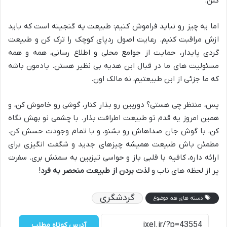
کنن.
اما یه چیز رو نباید فراموش کنیم: طبیعت یه گنجینه است که باید
ازش مراقبت کنیم. رعایت اصول ردپای کوچک را ترک کن و طبیعت
گردی پایدار، حمایت از جوامع محلی و اطلاع رسانی، همه و همه
مسئولیت های ما در قبال این هدیه بی نظیر هستن. یادمون باشه
که ما جزئی از این طبیعتیم، نه مالک اون.
پس، منتظر چی هستی؟ دوربین رو بذار کنار، گوشی رو خاموش کن، و
همین امروز یه قدم تو طبیعت اطرافت بذار. با چشمی نو بهش نگاه
کن، با گوش جان صداهاش رو بشنو، و با تمام وجودت حسش کن.
مطمئن باش طبیعت همیشه چیزهای جدید و شگفت انگیزی برای
ارائه داره، کافیه با قلبی باز و حواسی تیزبین به سمتش بری. سفرت
پر از لحظه های ناب و
لذت بردن از طبیعت منحصر به فرد
!
گردشگری
دسته های هم موضوع
آدرس کوتاه مطلب