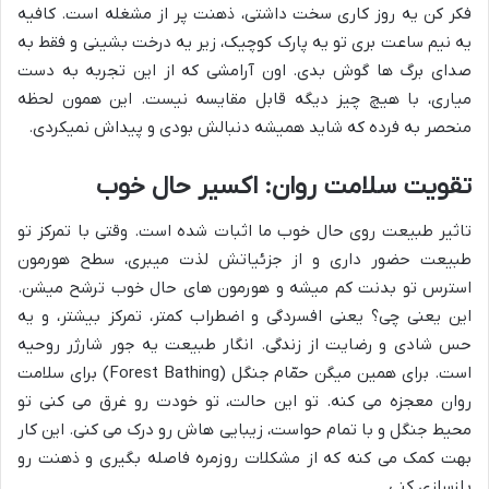
فکر کن یه روز کاری سخت داشتی، ذهنت پر از مشغله است. کافیه
یه نیم ساعت بری تو یه پارک کوچیک، زیر یه درخت بشینی و فقط به
صدای برگ ها گوش بدی. اون آرامشی که از این تجربه به دست
میاری، با هیچ چیز دیگه قابل مقایسه نیست. این همون لحظه
منحصر به فرده که شاید همیشه دنبالش بودی و پیداش نمیکردی.
تقویت سلامت روان: اکسیر حال خوب
تاثیر طبیعت روی حال خوب ما اثبات شده است. وقتی با تمرکز تو
طبیعت حضور داری و از جزئیاتش لذت میبری، سطح هورمون
استرس تو بدنت کم میشه و هورمون های حال خوب ترشح میشن.
این یعنی چی؟ یعنی افسردگی و اضطراب کمتر، تمرکز بیشتر، و یه
حس شادی و رضایت از زندگی. انگار طبیعت یه جور شارژر روحیه
است. برای همین میگن حمّام جنگل (Forest Bathing) برای سلامت
روان معجزه می کنه. تو این حالت، تو خودت رو غرق می کنی تو
محیط جنگل و با تمام حواست، زیبایی هاش رو درک می کنی. این کار
بهت کمک می کنه که از مشکلات روزمره فاصله بگیری و ذهنت رو
بازسازی کنی.