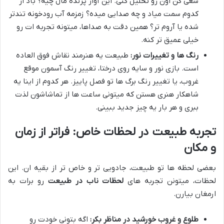
سعی کن اون رو تحلیل کنی. این آواز پرنده مال چیه؟ باد از
کدوم سمت میاد و چه صدایی میده؟ زمزمه آب رودخونه تندتر
شده یا آروم تر؟ همین دقت به صداها، میتونه تجربه ات رو
خیلی عمیق تر کنه.
رنگ ها و تغییرات نور:
طبیعت یه هنرمند نقاش فوق العاده
است. بازی نور و سایه روی درختا، تغییر رنگ آسمون موقع
غروب، یا تغییر رنگ برگ ها تو فصل پاییز. هر کدوم از اینا یه
شاهکار هنری هستن که میتونی ساعت ها از تماشاشون لذت
ببری و هر بار یه چیز جدید ببینی.
تجربه طبیعت در لحظات خاص: فراتر از زمان
و مکان
بعضی لحظه ها تو طبیعت، جادویی تر و خاص تر از بقیه ان. این
لحظات، میتونن تجربه های
لحظات ناب در طبیعت
رو برات به
ارمغان بیارن.
طلوع و غروب خورشید در مناظر بکر:
اگه بتونی خودت رو