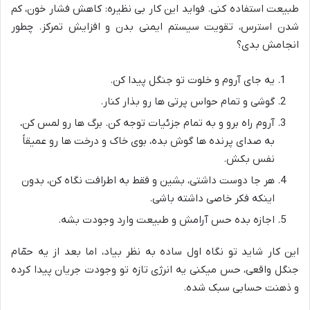
طبیعت استفاده کنی. فواید این کار بی نظیره: کاهش فشار خون، کم
شدن استرس، تقویت سیستم ایمنی بدن و افزایش تمرکز. چطور
انجامش بدی؟
یه جای آروم و خلوت تو جنگل پیدا کن.
گوشی و تمام حواس پرتی ها رو بذار کنار.
آروم راه برو و به تمام جزئیات توجه کن. برگ ها رو لمس کن،
به صدای پرنده ها گوش بده، بوی خاک و درخت ها رو عمیقاً
نفس بکش.
هر جا دوست داشتی، بشین و فقط به اطرافت نگاه کن، بدون
اینکه فکر خاصی داشته باشی.
اجازه بده حس آرامش و طبیعت وارد وجودت بشه.
این کار شاید تو نگاه اول ساده به نظر بیاد، اما بعد از یه حمّام
جنگل واقعی، حس میکنی یه انرژی تازه تو وجودت جریان پیدا کرده
و ذهنت حسابی سبک شده.