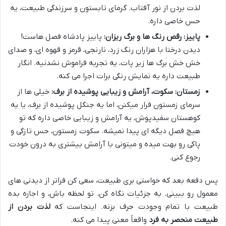
لذت بردن از نور آفتاب. گرمای تابستون و سرزندگی طبیعت، یه
حس خاصی داره.
پاییز: رقص رنگ ها و برگ ریزان:
پاییز پادشاه فصل هاست!
دیدن درختا با هزاران رنگ زرد، نارنجی، قرمز و قهوه ای، و صدای
خش خش برگ ها زیر پات، یه تجربه فراموش نشدنیه. انگار
طبیعت داره یه نمایش رنگی برات اجرا می کنه.
زمستان: سکوت، آرامش و زیبایی پوشیده از برف:
خیلی ها از
سرمای زمستون فرار میکنن، اما یه جنگل پوشیده از برف، یا یه
کوهستان سفیدپوش، یه آرامش و زیبایی خاصی داره که تو
هیچ فصل دیگه ای پیدا نمیشه. سکوت زمستون، حس تازگی و
پاکی رو بهت میده و میتونی با آرامش بیشتری به درون خودت
رجوع کنی.
پس دفعه بعد که خواستی بری طبیعت، سعی کن فراتر از دیدنی های
معمول رو ببینی. به جزئیات نگاه کن، تو لحظه باش، و اجازه بده
طبیعت با تمام وجودت حرف بزنه. اینجاست که
لذت بردن از
طبیعت منحصر به فرد
واقعاً معنی پیدا می کنه.