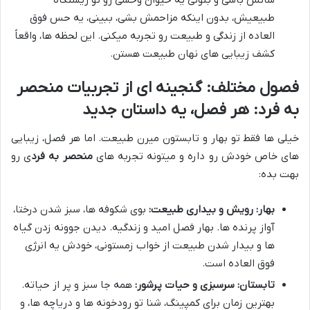
شانس باشی و بتونی یه حیوان وحشی رو تو زیستگاه
طبیعیش، بدون اینکه مزاحمش بشی، ببینی، یه حس فوق
العاده از زندگی و طبیعت رو تجربه میکنی. این لحظه ها، واقعاً
کشف زیبایی های نهان طبیعت هستن.
فصول مختلف: گنجینه ای از تجربیات منحصر
به فرد: هر فصل، یه داستان جدید
خیلی ها فقط تو بهار و تابستون میرن طبیعت. اما هر فصل، زیبایی
های خاص خودش رو داره و میتونه تجربه های
منحصر به فرد
ی رو
بهت بده:
بهار: رویش و بیداری طبیعت:
بوی شکوفه ها، سبز شدن درختا،
آواز پرنده ها. بهار فصل امید و زندگیه. دیدن جوونه زدن گیاه
ها و بیدار شدن طبیعت از خواب زمستونی، خودش یه انرژی
فوق العاده است.
تابستان: سرسبزی و حیات پرشور:
همه جا سبز و پر از حیاته.
بهترین زمان برای کمپینگ، شنا تو رودخونه ها و دریاچه ها، و