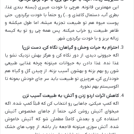
این مهمترین قانونه. هرچی با خودت میبری (بسته بندی غذا،
بطری آب، دستمال کاغذی و…) رو حتماً با خودت برگردون. حتی
پوست میوه هم تو طبیعت تجزیه میشه، اما طول میکشه و
ظاهر طبیعت رو خراب میکنه. پس همه چی رو تو یه کیسه
زباله بریز و با خودت برگردون شهر.
احترام به حیات وحش و گیاهان: نگاه کن، دست نزن!
اگه حیوونی دیدی، از دور نگاه کن و هرگز بهش نزدیک نشو یا
غذا نده. غذا دادن به حیوانات میتونه چرخه غذایی طبیعی
شون رو بهم بزنه و بهشون آسیب بزنه. از چیدن گل و گیاه هم
خودداری کن، هرچیزی تو طبیعت باید سر جای خودش بمونه تا
اکوسیستم بهم نخوره.
کاهش اثرات اردو زدن و آتش: به طبیعت آسیب نزن
اگه کمپ میکنی، جاهایی رو انتخاب کن که قبلاً کمپ شده. اگه
میخوای آتیش روشن کنی، حتماً از جاهای مخصوص آتیش
استفاده کن و بعدش کاملاً مطمئن شو که آتیش خاموش
شده. آتش سوزی میتونه فاجعه بار باشه. از چوب های خشک