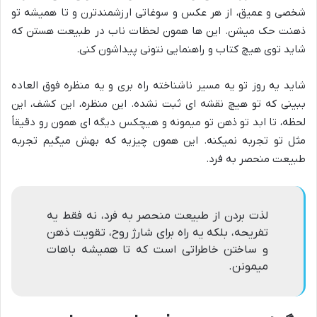
شخصی و عمیق، از هر عکس و سوغاتی ارزشمندترن و تا همیشه تو
ذهنت حک میشن. این ها همون لحظات ناب در طبیعت هستن که
شاید توی هیچ کتاب و راهنمایی نتونی پیداشون کنی.
شاید یه روز تو یه مسیر ناشناخته راه بری و یه منظره فوق العاده
ببینی که تو هیچ نقشه ای ثبت نشده. این منظره، این کشف، این
لحظه، تا ابد تو ذهن تو میمونه و هیچکس دیگه ای همون رو دقیقاً
مثل تو تجربه نمیکنه. این همون چیزیه که بهش میگیم تجربه
طبیعت منحصر به فرد.
لذت بردن از طبیعت منحصر به فرد، نه فقط یه
تفریحه، بلکه یه راه برای شارژ روح، تقویت ذهن
و ساختن خاطراتی است که تا همیشه باهات
میمونن.