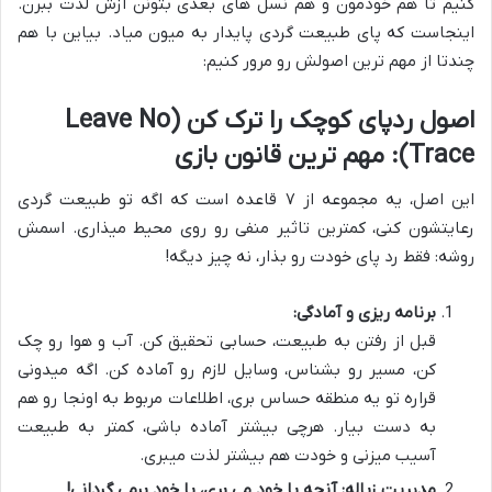
کنیم تا هم خودمون و هم نسل های بعدی بتونن ازش لذت ببرن.
اینجاست که پای طبیعت گردی پایدار به میون میاد. بیاین با هم
چندتا از مهم ترین اصولش رو مرور کنیم:
اصول ردپای کوچک را ترک کن (Leave No
Trace): مهم ترین قانون بازی
این اصل، یه مجموعه از ۷ قاعده است که اگه تو طبیعت گردی
رعایتشون کنی، کمترین تاثیر منفی رو روی محیط میذاری. اسمش
روشه: فقط رد پای خودت رو بذار، نه چیز دیگه!
برنامه ریزی و آمادگی:
قبل از رفتن به طبیعت، حسابی تحقیق کن. آب و هوا رو چک
کن، مسیر رو بشناس، وسایل لازم رو آماده کن. اگه میدونی
قراره تو یه منطقه حساس بری، اطلاعات مربوط به اونجا رو هم
به دست بیار. هرچی بیشتر آماده باشی، کمتر به طبیعت
آسیب میزنی و خودت هم بیشتر لذت میبری.
مدیریت زباله: آنچه با خود می بری، با خود برمی گردانی!