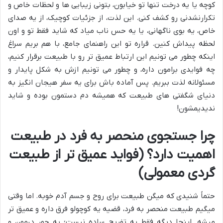
کوچه یا یه درخت تنها تو خیابون، بتونی زیبایی ها و لحظات خاص و
تکرارنشدنی رو کشف کنی. این لذت، از جزئیات کوچیک، از یه صدای
خاص، یه بوی ناگهانی، یا یه حس ناب میاد که شاید فقط تو و اون
لحظه پیداش کنین. قراره تو این راهنمای جامع، با هم بریم سراغ
اینکه چطور می تونیم این ارتباط عمیق تر رو با طبیعت برقرار کنیم،
چه فوایدی برامون داره، و چطور می تونیم ازش به شکل پایدار و
مسئولانه لذت ببریم. پس آماده باش برای یه سفر هیجان انگیز به
دنیای شگفتی های طبیعت که همیشه دم دستمون بوده و شاید
ندیدیمشون!
چرا جستجوی منحصر به فرد در طبیعت
اهمیت دارد؟ (فواید عمیق تر از طبیعت
گردی معمولی)
حتماً شنیدی که میگن طبیعت برای روح و جسم آدم خوبه. اما وقتی
میگیم طبیعت منحصر به فرد، قضیه یه کوچولو فرق داره و عمیق تر
میشه. اینجا دیگه فقط یه تفریح ساده نیست؛ یه جور درمون و