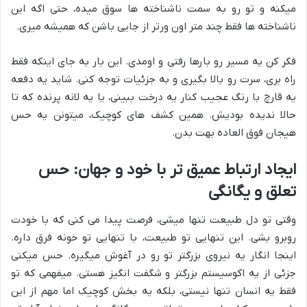
میکنه و تو رو به سمت ناشناخته ها سوق میده، حتی اگه این
ناشناخته ها فقط چند متر اون ورتر از جایی باشن که همیشه میری.
فکر کن یه مسیر رو بارها رفتی و اومدی. این بار به جای اینکه فقط
راه بری، سرت رو بالا بگیری و به جزئیات توجه کنی. شاید یه دفعه
یه قارچ با رنگ عجیب کنار یه درخت ببینی، یا یه لانه پرنده که تا
حالا ندیده بودیش. همین کشف های کوچیک، میتونن یه حس
هیجان فوق العاده بهت بدن.
ایجاد ارتباط عمیق تر با خود و جهان: حس
تعلق و یگانگی
وقتی تو دل طبیعت تنها میشی، فرصت پیدا می کنی که با خودت
روبرو بشی. این تنهایی تو طبیعت، با تنهایی تو خونه فرق داره.
اینجا انگار یه نیروی بزرگتر تو رو در آغوش میگیره. حس میکنی
جزئی از یه اکوسیستم بزرگتر و شگفت انگیز هستی. میفهمی که تو
فقط یه انسان تنها نیستی، بلکه یه بخش کوچیک اما مهم از این