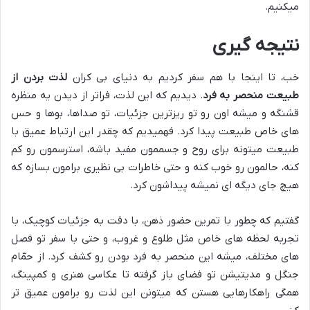
میکنیم.
نتیجه گیری
خب، تا اینجا با هم سفر کردیم به دنیای بی کران
لذت بردن از
طبیعت منحصر به فرد
. دیدیم که این لذت، فراتر از دیدن یه منظره
قشنگه و میشه اون رو تو ریزترین جزئیات، تو صداها، بوها و حس
های خاص طبیعت پیدا کرد. فهمیدیم که چقدر این ارتباط عمیق با
طبیعت میتونه برای روح و جسممون مفید باشه، استرسمون رو کم
کنه، حالمون رو خوب کنه و حتی خاطرات بی نظیری برامون بسازه که
هیچ جای دیگه ای نمیشه پیداشون کرد.
گفتیم که چطور با تمرین حضور ذهن، با دقت به جزئیات کوچیک، با
تجربه لحظه های خاص مثل طلوع و غروب، و حتی با سفر تو فصل
های مختلف، میشه این منحصر به فرد بودن رو کشف کرد. از حمّام
جنگل و مدیتیشن تو فضای باز گرفته تا عکاسی هنری و کمپینگ،
همگی راهکارهایی هستن که میتونن این لذت رو برامون عمیق تر