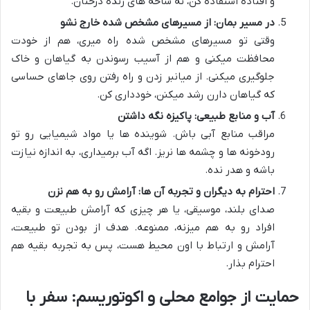
و افتاده استفاده کن، نه شاخه های زنده درختان.
در مسیر بمان: از مسیرهای مشخص شده خارج نشو
وقتی تو مسیرهای مشخص شده راه میری، هم از خودت
محافظت میکنی و هم از آسیب رسوندن به گیاهان و خاک
جلوگیری میکنی. از میانبر زدن و راه رفتن روی جاهای حساسی
که گیاهان دارن رشد میکنن، خودداری کن.
آب و منابع طبیعی: پاکیزه نگه داشتن
مراقب منابع آبی باش. شوینده ها یا مواد شیمیایی رو تو
رودخونه ها و چشمه ها نریز. اگه آب برمیداری، به اندازه نیازت
باشه و هدر نده.
احترام به دیگران و تجربه آن ها: آرامش رو به هم نزن
صدای بلند، موسیقی، یا هر چیزی که آرامش طبیعت و بقیه
افراد رو به هم میزنه، ممنوعه. هدف از بودن تو طبیعت،
آرامش و ارتباط با اون محیط هست، پس به تجربه بقیه هم
احترام بذار.
حمایت از جوامع محلی و اکوتوریسم: سفر با