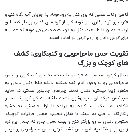
گاهی اوقات همین که بری کنار یه رودخونه، به جریان آب نگاه کنی و
فکرت رو آزاد بذاری، می تونه کلی از گره های ذهنی رو باز کنه. این
ارتباط عمیق با طبیعت، مثل یه دوست صمیمی می مونه که همیشه
برای گوش دادن و آروم کردن تو آماده است.
تقویت حس ماجراجویی و کنجکاوی: کشف
های کوچک و بزرگ
دنبال کردن منحصر به فرد تو طبیعت، یه جور کنجکاوی و حس
ماجراجویی رو تو وجود آدم زنده میکنه. دیگه فقط دنبال دیدن یه
منظره زیبا نیستی؛ دنبال کشف چیزهای جدیدی هستی که شاید
هیچکس دیگه ای متوجهشون نشده باشه. یه گل کوچیک که تو
شکاف یه سنگ رشد کرده، یه پرنده با آواز خاصش، یه حشره
رنگارنگ، یا حتی یه سنگ با شکل عجیب. همین جزئیات کوچیک،
میتونن دنیای تو رو بزرگتر کنن و بهت نشون بدن که چقدر این کره
زمین پر از شگفتیه. این حس کشف کردن، حس ماجراجویی رو بیدار