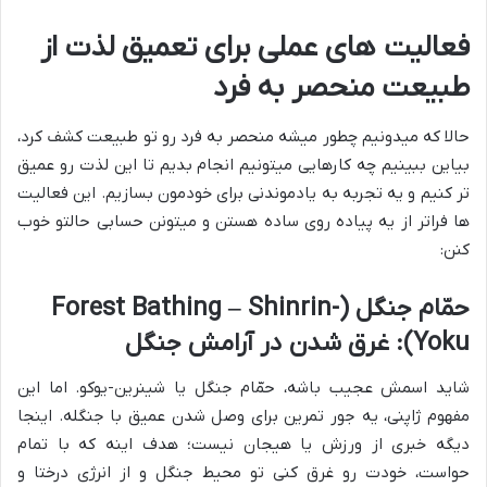
فعالیت های عملی برای تعمیق لذت از
طبیعت منحصر به فرد
حالا که میدونیم چطور میشه منحصر به فرد رو تو طبیعت کشف کرد،
بیاین ببینیم چه کارهایی میتونیم انجام بدیم تا این لذت رو عمیق
تر کنیم و یه تجربه به یادموندنی برای خودمون بسازیم. این فعالیت
ها فراتر از یه پیاده روی ساده هستن و میتونن حسابی حالتو خوب
کنن:
حمّام جنگل (Forest Bathing – Shinrin-
Yoku): غرق شدن در آرامش جنگل
شاید اسمش عجیب باشه، حمّام جنگل یا شینرین-یوکو. اما این
مفهوم ژاپنی، یه جور تمرین برای وصل شدن عمیق با جنگله. اینجا
دیگه خبری از ورزش یا هیجان نیست؛ هدف اینه که با تمام
حواست، خودت رو غرق کنی تو محیط جنگل و از انرژی درختا و