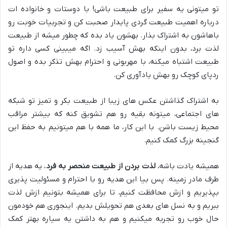
تو میتونی یه سفیر برای طبیعت باشی! با دوستات و خانواده ات
درباره اهمیت طبیعت گردی پایدار صحبت کن و تجربیات خوبت رو
باهاشون به اشتراک بذار. بهشون یاد بده که چطور میشه از طبیعت
لذت برد، بدون اینکه بهش آسیب زد. اگه میبینی کسی داره تو
طبیعت اشتباه میکنه، با مهربونی و احترام بهش تذکر بده و اصول
ردپای کوچک رو بهش یادآوری کن.
به اشتراک گذاشتن عکس های زیبا از طبیعت بکر و تمیز تو شبکه
های اجتماعی، میتونه بقیه رو هم تشویق کنه که بیشتر مراقب
محیط زیست باشن. با این کار، ما همه با هم میتونیم به حفظ این
گنجینه بزرگ کمک کنیم.
همیشه یادت باشه،
لذت بردن از طبیعت منحصر به فرد
، یه هدیه از
طرف مادر زمینه. پس بیا این هدیه رو با احترام و مسئولیت پذیری
بپذیریم و ازش محافظت کنیم، تا برای همیشه بتونیم ازش لذت
ببریم و به نسل های بعدی هم تحویلش بدیم. اینجوری هم خودمون
حال خوب رو تجربه میکنیم و هم به داشتن یه سیاره بهتر کمک