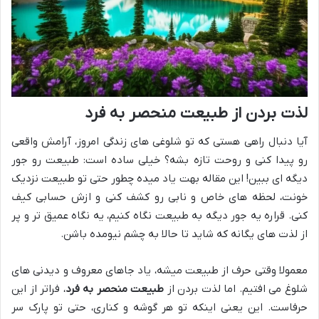
لذت بردن از طبیعت منحصر به فرد
آیا دنبال راهی هستی که تو شلوغی های زندگی امروز، آرامش واقعی
رو پیدا کنی و روحت تازه بشه؟ خیلی ساده است: طبیعت رو جور
دیگه ای ببین! این مقاله بهت یاد میده چطور حتی تو طبیعت نزدیک
خونت، لحظه های خاص و نابی رو کشف کنی و ازش حسابی کیف
کنی. قراره یه جور دیگه به طبیعت نگاه کنیم، یه نگاه عمیق تر و پر
از لذت های یگانه که شاید تا حالا به چشم نیومده باشن.
معمولا وقتی حرف از طبیعت میشه، یاد جاهای معروف و دیدنی های
شلوغ می افتیم. اما لذت بردن از
طبیعت منحصر به فرد
، فراتر از این
حرفاست. این یعنی اینکه تو هر گوشه و کناری، حتی تو پارک سر