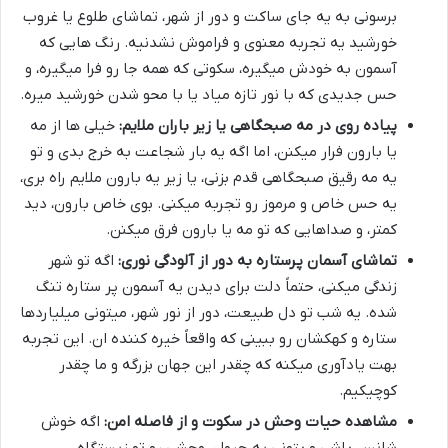
برسونی به یه جای ساکت و دور از شهر، تماشای طلوع یا غروب
خورشید یه تجربه معنوی و فراموش نشدنیه. رنگ هایی که
آسمون به خودش میگیره، سکوتی که همه جا رو فرا میگیره، و
حس جدیدی که با نور تازه میاد یا با محو شدن خورشید میره.
پیاده روی در مه صبحگاهی یا زیر باران ملایم:
خیلی ها از مه
یا بارون فرار میکنن، اما اگه یه بار شجاعت به خرج بدی و تو
یه مه رقیق صبحگاهی قدم بزنی، یا زیر یه بارون ملایم راه بری،
یه حس خاص و مرموز رو تجربه میکنی. بوی خاص بارون، دید
کمتر، و صداهایی که تو مه یا بارون فرق میکنن.
تماشای آسمان پرستاره به دور از آلودگی نوری:
اگه تو شهر
زندگی میکنی، حتماً دلت برای دیدن یه آسمون پر ستاره تنگ
شده. یه شب تو دل طبیعت، دور از نور شهر، میتونی میلیاردها
ستاره و کهکشان رو ببینی که واقعاً خیره کننده ان. این تجربه
بهت یادآوری میکنه که چقدر این جهان بزرگه و ما چقدر
کوچیکیم.
مشاهده حیات وحش در سکوت و از فاصله امن:
اگه خوش