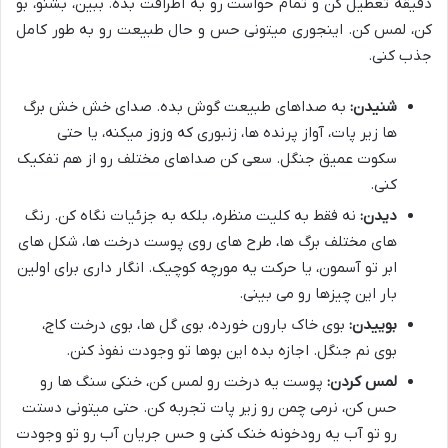
دقیقه تعطیل کن و تمام حواست رو به اطرافت بده. ببین، بشنو، بو
کن، لمس کن. اینجوری میتونی حس و حال طبیعت رو به طور کامل
جذب کنی.
شنیدن:
به صداهای طبیعت گوش بده. صدای خش خش برگ
ها زیر پات، آواز پرنده ها، زنبوری که وزوز میکنه، یا حتی
سکوت عمیق جنگل. سعی کن صداهای مختلف رو از هم تفکیک
کنی.
دیدن:
نه فقط به کلیت منظره، بلکه به جزئیات نگاه کن. رنگ
های مختلف برگ ها، طرح های روی پوست درخت ها، شکل های
ابر تو آسمون، یا حرکت یه مورچه کوچیک. انگار داری برای اولین
بار این چیزها رو می بینی.
بوییدن:
بوی خاک بارون خورده، بوی گل ها، بوی درخت کاج،
بوی نم جنگل. اجازه بده این بوها تو وجودت نفوذ کنن.
لمس کردن:
پوست یه درخت رو لمس کن، خنکی سنگ ها رو
حس کن، نرمی چمن رو زیر پات تجربه کن. حتی میتونی دستت
رو تو آب یه رودخونه خنک کنی و حس جریان آب رو تو وجودت