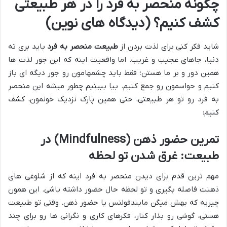
چگونه منحصر به فرد را در هر طبیعتی
کشف کنیم؟ (دیدگاه های نوین)
شاید فکر کنی برای لذت بردن از
طبیعت منحصر به فرد
باید بری ته
دنیا، جاهای عجیب و غریب. اما واقعیت اینه که این جور لذت ها
همین دور و بر ما هستن؛ فقط باید چشمهامون رو جور دیگه ای باز
کنیم و حواسمون رو جمع کنیم. بیا ببینیم چطور میشه این منحصر
به فرد رو تو هر طبیعتی، حتی همین پارک نزدیک خونمون، کشف
کنیم:
تمرین حضور ذهن (Mindfulness) در
طبیعت: غرق شدن تو لحظه
مهم ترین قدم برای دیدن منحصر به فرد اینه که از شلوغی های
ذهنت فاصله بگیری و تو لحظه حال حضور داشته باشی. این همون
چیزیه که بهش میگن مایندفولنس یا حضور ذهن. وقتی تو طبیعت
هستی، گوشی رو بذار کنار، فکرهای کاری و نگرانی ها رو برای چند