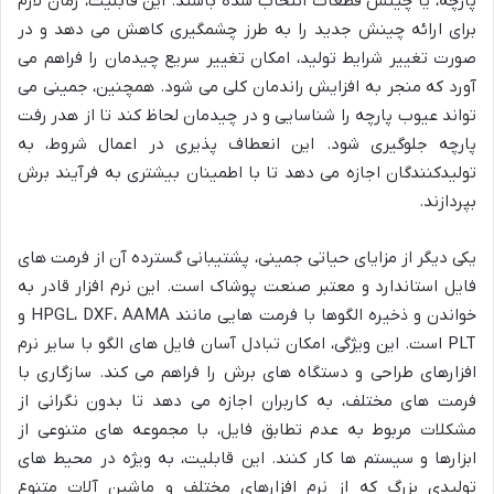
پارچه، یا چینش قطعات انتخاب شده باشند. این قابلیت، زمان لازم
برای ارائه چینش جدید را به طرز چشمگیری کاهش می دهد و در
صورت تغییر شرایط تولید، امکان تغییر سریع چیدمان را فراهم می
آورد که منجر به افزایش راندمان کلی می شود. همچنین، جمینی می
تواند عیوب پارچه را شناسایی و در چیدمان لحاظ کند تا از هدر رفت
پارچه جلوگیری شود. این انعطاف پذیری در اعمال شروط، به
تولیدکنندگان اجازه می دهد تا با اطمینان بیشتری به فرآیند برش
بپردازند.
یکی دیگر از مزایای حیاتی جمینی، پشتیبانی گسترده آن از فرمت های
فایل استاندارد و معتبر صنعت پوشاک است. این نرم افزار قادر به
خواندن و ذخیره الگوها با فرمت هایی مانند HPGL، DXF، AAMA و
PLT است. این ویژگی، امکان تبادل آسان فایل های الگو با سایر نرم
افزارهای طراحی و دستگاه های برش را فراهم می کند. سازگاری با
فرمت های مختلف، به کاربران اجازه می دهد تا بدون نگرانی از
مشکلات مربوط به عدم تطابق فایل، با مجموعه های متنوعی از
ابزارها و سیستم ها کار کنند. این قابلیت، به ویژه در محیط های
تولیدی بزرگ که از نرم افزارهای مختلف و ماشین آلات متنوع