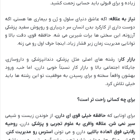
زیاده و برای قبولی باید حسابی زحمت کشید.
نیاز به علاقه:
اگه عاشق دنیای سلول و ژن و بیماری ها هستی، اگه
دوست داری از کارکرد بدن انسان سر دربیاری و روپوش سفید پزشکی
آرزوته، این سختی ها برات شیرین می شه. حافظه قوی، دقت بالا و
توانایی مدیریت زمان زیر فشار زیاد، اینجا حرف اول رو می زنه.
بازار کار:
رشته های اصلی مثل پزشکی، دندانپزشکی و داروسازی،
جایگاه اجتماعی بالا و بازار کار نسبتاً خوبی دارن، اما خب، ورود
بهشون واقعاً سخته و برای رسیدن به موفقیت تو این رشته ها باید
خیلی تلاش کرد.
برای چه کسانی راحت تر است؟
برای اونایی که
حافظه خیلی قوی ای دارن
، از خوندن زیست و شیمی
سیر نمی شن
،
علاقه وافری به علوم تجربی و پزشکی
دارن،
روحیه
رقابتی فوق العاده بالایی
دارن و می تونن
استرس رو مدیریت کنن
.
اگه این ویژگی ها رو داری، شاید تجربی برات آسون ترین مسیر باشه.