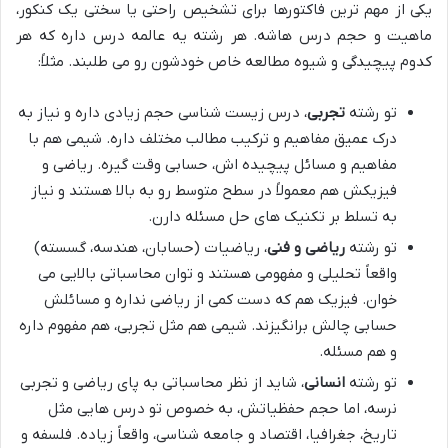
یکی از مهم ترین فاکتورها برای تشخیص راحتی یا سختی یک کنکور،
ماهیت و حجم درس هاشه. هر رشته یه عالمه درس داره که هر
کدوم پیچیدگی و شیوه مطالعه خاص خودشون رو می طلبند. مثلاً:
تو رشته
تجربی
، درس زیست شناسی حجم زیادی داره و نیاز به
درک عمیق مفاهیم و ترکیب مطالب مختلف داره. شیمی هم با
مفاهیم و مسائل پیچیده اش، حسابی وقت گیره. ریاضی و
فیزیکش هم معمولاً در سطح متوسط رو به بالا هستند و نیاز
به تسلط بر تکنیک های حل مسئله دارن.
تو رشته
ریاضی و فنی
، ریاضیات (حسابان، هندسه، گسسته)
واقعاً تحلیلی و مفهومی هستند و توان محاسباتی بالایی می
خوان. فیزیک هم که دست کمی از ریاضی نداره و مسائلش
حسابی چالش برانگیزند. شیمی هم مثل تجربی، هم مفهوم داره
و هم مسئله.
تو رشته
انسانی
، شاید از نظر محاسباتی به پای ریاضی و تجربی
نرسه، اما حجم حفظیاتش، به خصوص تو درس هایی مثل
تاریخ، جغرافیا، اقتصاد و جامعه شناسی، واقعاً زیاده. فلسفه و