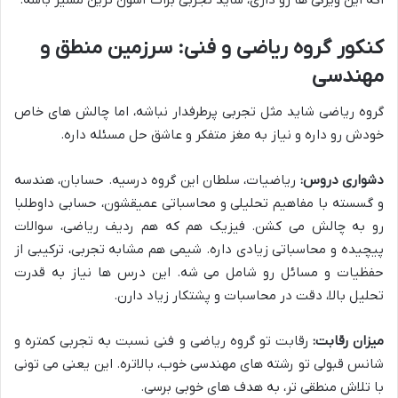
کنکور گروه ریاضی و فنی: سرزمین منطق و
مهندسی
گروه ریاضی شاید مثل تجربی پرطرفدار نباشه، اما چالش های خاص
خودش رو داره و نیاز به مغز متفکر و عاشق حل مسئله داره.
دشواری دروس:
ریاضیات، سلطان این گروه درسیه. حسابان، هندسه
و گسسته با مفاهیم تحلیلی و محاسباتی عمیقشون، حسابی داوطلبا
رو به چالش می کشن. فیزیک هم که هم ردیف ریاضی، سوالات
پیچیده و محاسباتی زیادی داره. شیمی هم مشابه تجربی، ترکیبی از
حفظیات و مسائل رو شامل می شه. این درس ها نیاز به قدرت
تحلیل بالا، دقت در محاسبات و پشتکار زیاد دارن.
میزان رقابت:
رقابت تو گروه ریاضی و فنی نسبت به تجربی کمتره و
شانس قبولی تو رشته های مهندسی خوب، بالاتره. این یعنی می تونی
با تلاش منطقی تر، به هدف های خوبی برسی.