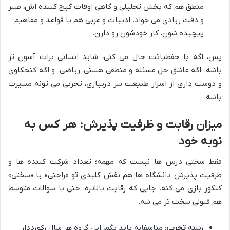
منطق هم که بخش تحلیلی و گاهی اوقات گیج کننده اش، صبر
و دقت زیادی می خواد. ادبیات و عربی هم با قواعد و مفاهیم
پیچیده شون، کار خودشون رو دارن.
پس، اگه با حفظیاتت حال می کنی، شاید انسانی برات آسون تر
باشه. اگه عاشق حل مسئله و منطقی هستی، ریاضی. و اگه کنجکاوی
و دوست داری از اسرار طبیعت سر دربیاری، تجربی می تونه مسیرت
باشه.
میزان رقابت و ظرفیت پذیرش: هر کس به
نوبه خود
فقط سختی درس ها نیست که مهمه؛ تعداد شرکت کننده ها و
ظرفیت پذیرش دانشگاه ها هم نقش کلیدی تو «راحتی» یا «سختی»
کنکور بازی می کنه. جایی که رقابت بالاتره، حتی با سوالات متوسط
هم قبولی سخت تر می شه.
رشته
تجربی
: متاسفانه باید بگم، این گروه هر سال رکورددار