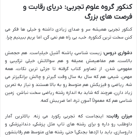
کنکور گروه علوم تجربی: دریای رقابت و
فرصت های بزرگ
کنکور تجربی همیشه سر و صدای زیادی داشته و خیلی ها فکر می
کنن سخت ترین کنکوره. خب، بی راه هم نمی گن، اما بریم ببینیم چرا.
دشواری دروس:
زیست شناسی، پاشنه آشیل خیلیاست. هم حجمش
بالاست، هم مفاهیمش عمیقه و هم سوالاتش خیلی ترکیبی و
مفهومی شدن. از تصاویر کتاب گرفته تا جزئی ترین نکات، همه
مهمن. شیمی هم که سال به سال وقت گیرتر و چالش برانگیزتر می
شه. ریاضی و فیزیکش هم متوسط رو به بالا هستند و نیاز به تمرین
زیاد دارن، هرچند که شاید به اندازه رشته ریاضی سخت نباشن. زمین
شناسی هم که معمولاً آسون تره، اما ضریبش کمه.
میزان رقابت:
اینجاست که تجربی رکورد می زنه. بالاترین آمار
داوطلب رو داره و برای رشته های تاپ مثل پزشکی، دندانپزشکی و
داروسازی، باید با اژدها بجنگی! حتی رشته های متوسط هم رقابتشون