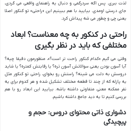
لذت ببری. پس اگه سردرگمی و دنبال یه راهنمای واقعی می گردی،
جای درستی اومدی. بیایید با هم ببینیم این «راحتی» تو کنکور اصلا
یعنی چی و چطور می شه پیداش کرد.
راحتی در کنکور به چه معناست؟ ابعاد
مختلفی که باید در نظر بگیری
وقتی می گیم «کدام کنکور راحت تر است؟»، منظورمون دقیقا چیه؟
آیا آسون بودن یعنی سوالاتش آسون تره؟ یا رقابتش کمتره؟ یا شاید
دروسش به دلت می شینه؟ راستش رو بخوای، راحتی تو کنکور مثل
یه پازله که از چند تا قطعه مختلف تشکیل شده و هر کدوم برای یه
نفر ممکنه معنی متفاوتی داشته باشه. بیایید این ابعاد رو با هم
بررسی کنیم تا یه دید جامع داشته باشیم.
دشواری ذاتی محتوای دروس: حجم و
پیچیدگی