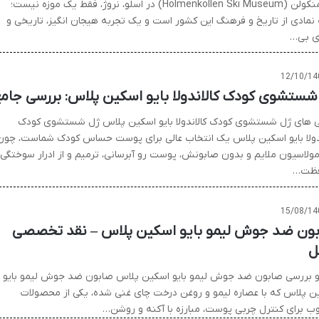
هولمنکولن (Holmenkollen Ski Museum) در اسلو، نروژ، فقط یک موزه نیست؛
 نمادی از تاریخ و فرهنگ این کشور است و یک تجربه هیجان انگیز، تاریخی و
ی بی…
12/10/14
شستشوی کودک کالاندولا بایو اسکین پلاس: بررسی جام
ی های ژل شستشوی کودک کالاندولا بایو اسکین پلاس ژل شستشوی کودک
ندولا بایو اسکین پلاس یک انتخاب عالی برای پوست حساس کودک شماست، چون
رمولاسیون ملایم و بدون صابونش، پوست رو آبرسانی، ترمیم و از ادرار سوختگی
فظت…
15/08/14
ون ضد جوش لیمو بایو اسکین پلاس – نقد تخصصی
ل
و بررسی صابون ضد جوش لیمو بایو اسکین پلاس صابون ضد جوش لیمو بایو
ن پلاس که با عصاره لیمو و روغن درخت چای غنی شده، یکی از محصولات
ب برای کنترل چربی پوست، مبارزه با آکنه و روشن…