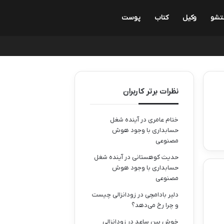
تشو
وکیل
کتاب
پوست
نظرات برتر کاربران
ختام عامری
در
آینده شغل
حسابداری با وجود هوش
مصنوعی
حدیث کوهستانی
در
آینده شغل
حسابداری با وجود هوش
مصنوعی
دلیر بادامچی
در
زودانزالی چیست
و چرا رخ می‌دهد؟
خوش بین ساعد
در
زودانزالی