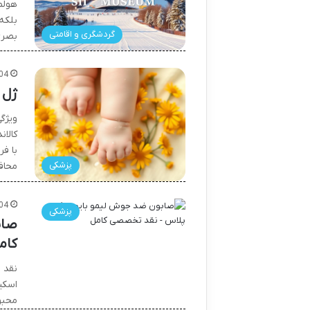
بلکه
گردشگری و اقامتی
بصر
04
ژل 
ویژگ
کالا
با ف
پزشکی
محا
04
پزشکی
صاب
کام
نقد 
اسکی
محبو