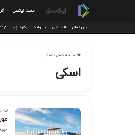
مجله ایکسل
گر
بین الملل
اقتصادی
خانواده
تکنولوژی
گردش
مجله ایکسل
/
اسکی
اسکی
04
موز