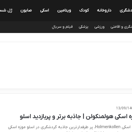
دشگری
داروخانه
کودک
ویتامین
اسکی
صابون
ژل شس
گری و اقامتی
ورزشی
پزشکی
فیلم و سریال
13/09/14
ه اسکی هولمنکولن | جاذبه برتر و پربازدید اسلو
موزه اسکی Holmenkollen، پر طرفدارترین جاذبه گردشگری در اسلو موزه اسکی