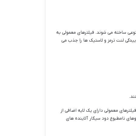
صنوعی ساخته می شوند. فیلترهای معمولی به
ده گیاهان ذرات ریز معلق (PM2.5 و PM10) و ذرات ناشی از ساییدگی لنت ترمز و لاستیک ها را جذب می
ند.
فیلترهای معمولی دارای یک لایه اضافی از
های نامطبوع دود سیگار آلاینده های