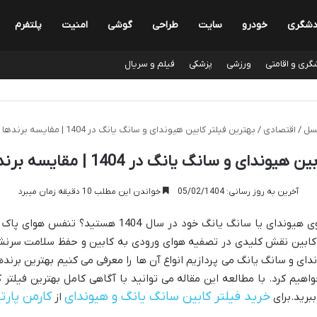
دشگری
خودرو
سایت
طراحی
گوشی
امنیت
پلتفرم
گری و اقامتی
ورزشی
پزشکی
فیلم و سریال
سل
/
اقتصادی
/
بهترین فیلتر کابین هیوندای و سانگ یانگ در 1404 | مقایسه برندها + قیمت روز
ی و سانگ یانگ در 1404 | مقایسه برندها + قیمت روز
آخرین به روز رسانی: 05/02/1404
خواندن این مطلب 10 دقیقه زمان میبرد
آیا به دنبال بهترین فیلتر کابین برای خودروی هیوندای یا 
تر کابین نقش کلیدی در تصفیه هوای ورودی به کابین و حفظ سلامت سرنشین
ی و سانگ یانگ می پردازیم انواع آن ها را معرفی می کنیم بهترین برندها
 ها در سال 1404 را بررسی خواهیم کرد. با مطالعه این مقاله می توانید با آگاهی کامل بهتر
خرید فیلتر کابین سانگ یانگ و هیوندای
کارمن پار
برید.برای
از