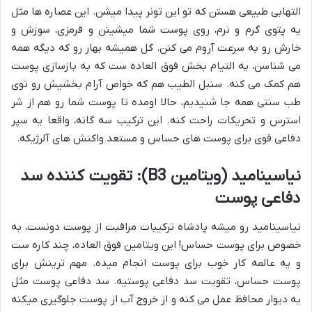
التهابی طبیعی هستن که تو این تونر پیدا میشن. این عصاره ها مثل
یه پتوی گرم و نرم، روی پوست شما میشینن و قرمزی، سوزش و
خارش رو به سرعت آروم می کنن. گل همیشه بهار رو که دیگه همه
می شناسن، یه التیام بخش فوق العاده ست که به بازسازی پوست
هم کمک می کنه. سنبل الطیب هم که خواص آرام بخشیش رو توی
طب سنتی همه جا شنیدیم، حالا اومده تا پوست شما رو هم از شر
استرس و تحریکات راحت کنه. این ترکیب سه گانه، واقعا یه سپر
دفاعی قوی برای پوست های حساس و مستعد واکنش های آلرژیکه.
نیاسینامید (ویتامین B3): تقویت کننده سد
دفاعی پوست
نیاسینامید رو میشه پادشاه ترکیبات مراقبت از پوست دونست، به
خصوص برای پوست حساس! این ویتامین فوق العاده، چند کاره ست
و یه عالمه کار خوب برای پوست انجام میده. مهم ترینش برای
پوست حساس، تقویت سد دفاعی پوستیه. سد دفاعی پوست مثل
یه دیوار محافظ عمل می کنه و از خروج آب از پوست جلوگیری میکنه