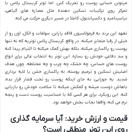
میتونن حسابی پوست رو تحریک کنن. اما تونر کریستال پلاس با
تمرکز روی ترکیبات تسکین دهنده مثل عصاره های گیاهی،
نیاسینامید و دکسپانتنول، کاملا در مسیر دیگری حرکت می کنه.
تعهد این برند به فرمولاسیون فاقد پارابن، سولفات و الکل، اون رو از
خیلی از رقبا متمایز میکنه. در واقع، کریستال پلاس تونریه که نه تنها
پوست رو پاکسازی میکنه، بلکه بهش کمک میکنه تا التیام پیدا کنه
و سد دفاعی خودش رو بسازه. این تونر یه انتخاب عالی برای انواع
پوست های حساس، چه خشک، چه چرب و چه مختلطه. چون هدف
اصلیش تسکین و ترمیم پوسته، نه پاکسازی خشن یا لایه برداری
شدید. یه جورایی، به جای اینکه پوست رو تحت فشار قرار بده،
باهاش دوست میشه و کمکش میکنه تا سلامت خودش رو بازیابی
کنه. این رویکرد، برای هر کسی که با حساسیت پوست دست و پنجه
نرم می کنه، واقعا نجات بخش خواهد بود.
قیمت و ارزش خرید: آیا سرمایه گذاری
روی این تونر منطقی است؟