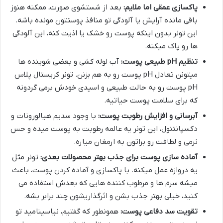
پاکسازی عمقی اما ملایم:
بعد از شستشوی صورت، ممکنه هنوز
باقی مانده آرایش یا آلودگی تو منافذ پوستتون مونده باشه.
این تونر بدون اینکه پوست رو خشک یا اذیت کنه، این آلودگی
ها رو پاک میکنه.
تنظیم pH طبیعی پوست:
آب لوله کشی و بعضی شوینده ها
میتونن تعادل pH پوست رو به هم بزنن. تونر کریستال پلاس
pH پوست رو به حالت طبیعی و اسیدی خودش برمی گردونه
که برای سلامت پوست حیاتیه.
آبرسانی و افزایش رطوبت پوست:
با وجود سدیم هیالورونات و
دکسپانتنول، این تونر یه عالمه رطوبت به پوست میده و حس
نرمی و لطافت رو براتون به ارمغان میاره.
آماده سازی پوست برای جذب بهتر محصولات بعدی:
تونر مثل
یه دروازه عمل میکنه. با پاکسازی و آماده کردن پوست، باعث
میشه سرم ها و مرطوب کننده هایی که بعدش استفاده می
کنید، خیلی بهتر جذب بشن و اثرگذاریشون چند برابر بشه.
تقویت سد دفاعی پوست:
همونطور که گفتیم، نیاسینامید تو