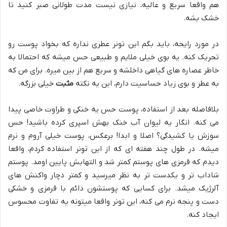
هم واقعا سریع و عالیه، نیازی نیست مدت طولانی صبر کنید تا
خشک بشه.
در مورد رایحه، باید بگم این تونر عطری نداره که بخواد پوست رو
تحریک کنه. یه بوی خیلی ملایم و طبیعی حس میشه که احتمالا به
خاطر عصاره های گیاهی داخلشه و سریع هم از بین میره. برای من که
به عطر و بوی زیاد حساسیت دارم، این یه نکته
مثبت
خیلی بزرگه.
بلافاصله بعد از استفاده، پوست حس یه خنکی و طراوت خاصی پیدا
می کنه. انگار یه لیوان آب خنک بهش اسپری کرده باشید! حس
سوزش یا کشیدگی؟ اصلا و ابدا! برعکس، پوست خیلی آروم و نرم
میشه. در طول چند هفته ای که از این تونر استفاده کردم، واقعا
دیدم که قرمزی های پوستم کمتر شد و التهابش پایین اومد. پوستم
شاداب تر و یکدست تر به نظر میرسید و کمتر دچار واکنش های
آلرژیک میشد. برای کسایی که پوستشون دائم با قرمزی و خشکی
دست و پنجه نرم می کنه، این تونر واقعا میتونه یه تفاوت محسوس
ایجاد کنه.