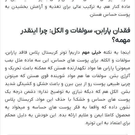
ماده کنار هم، یه ترکیب عالی برای تغذیه و آرامش بخشیدن به
پوست حساس هستن.
فقدان پارابن، سولفات و الکل: چرا اینقدر
مهمه؟
اینجا یه نکته
خیلی مهم
داریم! تونر کریستال پلاس فاقد پارابن،
سولفات و الکله. برای پوست های حساس، این سه ماده مثل بمب
میمونن! پارابن ها مواد نگهدارنده هستن که ممکنه باعث تحریک و
آلرژی بشن. سولفات ها هم مواد شوینده قوی هستن که میتونن
چربی طبیعی پوست رو از بین ببرن و باعث خشکی و کشیدگی شدید
بشن. الکل هم که دیگه نیازی به توضیح نداره؛ دشمن درجه یک
پوست های حساس و خشک! با حذف این مواد، کریستال پلاس
نشون داده که واقعا به فکر پوست های حساسه و میخواد یه
محصول کاملا ایمن و ملایم ارائه بده. این خودش یه دلیل محکم
برای اعتماد به این تونره.