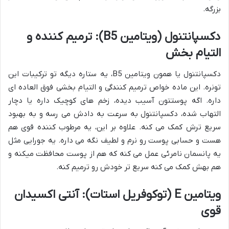
بزرگه.
دکسپانتنول (ویتامین B5): ترمیم کننده و
التیام بخش
دکسپانتنول یا همون ویتامین B5، یه ستاره دیگه تو ترکیبات این
تونره. این ماده خواص ترمیم کنندگی و التیام بخشی فوق العاده ای
داره. اگه پوستتون آسیب دیده، زخم های کوچیک داره یا دچار
التهاب شده، دکسپانتنول به سرعت به دادش می رسه و به بهبود
سریع ترش کمک می کنه. علاوه بر این، یه مرطوب کننده قوی هم
هست و حسابی پوست رو نرم و لطیف نگه می داره. یه جورایی مثل
یه پانسمان نامرئی عمل می کنه که هم از پوست محافظت میکنه و
هم بهش کمک می کنه سریع تر خودش رو ترمیم کنه.
ویتامین E (توکوفریل استات): آنتی اکسیدان
قوی