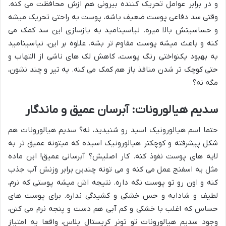
و در برابر عوامل تحریک کننده بیرونی هم ازش محافظت می کنه.
وقتی سد دفاعی پوست ضعیف باشه، پوست به راحتی تحریک میشه
و حساسیتش بالا میره. نیاسینامید به بازسازی این سد کمک می
کنه و باعث میشه پوست مقاوم تر بشه. علاوه بر این، نیاسینامید
به بهبود یکنواختی رنگ پوست، کاهش لک های ناشی از التهاب و
حتی کوچک تر شدن منافذ باز هم کمک می کنه. یه تیر و چند نشون،
مگه نه؟
سدیم هیالورونات: آبرسان عمیق و ماندگار
حتما اسم هیالورونیک اسید رو شنیدید، نه؟ سدیم هیالورونات هم
شکل پیشرفته و کوچکتر هیالورونیک اسیده که میتونه عمیق تر به
لایه های پوست نفوذ کنه. کار اصلیش؟ آبرسانی عمیق! این ماده
مثل یه اسفنج عمل می کنه و می تونه چندین برابر وزنش آب جذب
کنه و اون رو تو پوست نگه داره. نتیجه اش میشه پوستی که نرم،
لطیف و شادابه و حس خشکی و کشیدگی نداره. برای پوست های
حساس که اغلب با خشکی و کم آبی هم دست و پنجه نرم می کنن،
وجود سدیم هیالورونات تو تونر کریستال پلاس، واقعا یه امتیاز