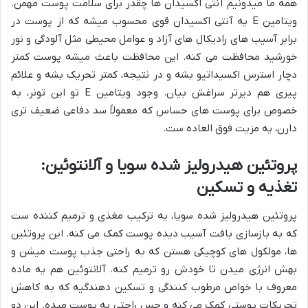
همه ما میدونیم آنتی اکسیدان ها چقدر برای سلامت پوست مهمن.
ویتامین E یه آنتی اکسیدان قوی محسوب میشه که از پوست در
برابر آسیب های رادیکال های آزاد و عوامل محیطی مثل آلودگی و نور
خورشید محافظت می کنه. این محافظت باعث میشه پوست کمتر
دچار استرس اکسیداتیو بشه و در نتیجه، کمتر تحریک بشه و علائم
پیری هم دیرتر سراغش بیان. وجود ویتامین E تو این تونر، به
خصوص برای پوست های حساس که معمولاً سد دفاعی ضعیف تری
دارن، یه مزیت فوق العاده ست.
پروتئین هیدرولیز شده سویا و آلانتوئین:
تغذیه و تسکین
پروتئین هیدرولیز شده سویا، یه ترکیب مغذی و ترمیم کننده ست
که به بازسازی بافت آسیب دیده پوست کمک می کنه. این پروتئین
ها، مولکول های کوچیکی هستن که به راحتی جذب پوست میشن و
بهش انرژی میدن تا خودش رو ترمیم کنه. آلانتوئین هم یه ماده
معروف با خواص مرطوب کنندگی و تسکین دهندگیه که به کاهش
تحریکات پوستی کمک می کنه و حس راحتی به پوست میده. این دو