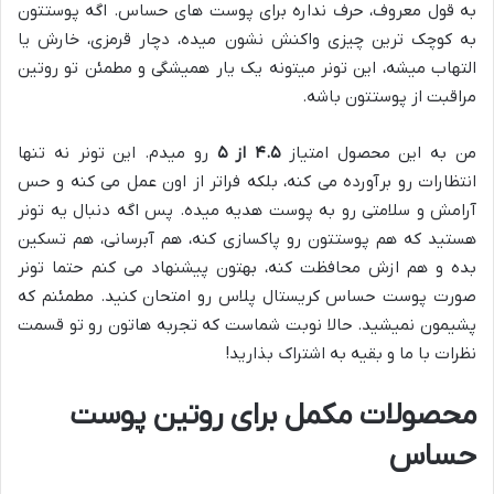
به قول معروف، حرف نداره برای پوست های حساس. اگه پوستتون
به کوچک ترین چیزی واکنش نشون میده، دچار قرمزی، خارش یا
التهاب میشه، این تونر میتونه یک یار همیشگی و مطمئن تو روتین
مراقبت از پوستتون باشه.
من به این محصول امتیاز
۴.۵ از ۵
رو میدم. این تونر نه تنها
انتظارات رو برآورده می کنه، بلکه فراتر از اون عمل می کنه و حس
آرامش و سلامتی رو به پوست هدیه میده. پس اگه دنبال یه تونر
هستید که هم پوستتون رو پاکسازی کنه، هم آبرسانی، هم تسکین
بده و هم ازش محافظت کنه، بهتون پیشنهاد می کنم حتما تونر
صورت پوست حساس کریستال پلاس رو امتحان کنید. مطمئنم که
پشیمون نمیشید. حالا نوبت شماست که تجربه هاتون رو تو قسمت
نظرات با ما و بقیه به اشتراک بذارید!
محصولات مکمل برای روتین پوست
حساس