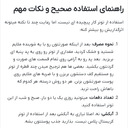
راهنمای استفاده صحیح و نکات مهم
استفاده از تونر کار پیچیده ای نیست، اما رعایت چند تا نکته میتونه
اثرگذاریش رو بیشتر کنه:
نحوه مصرف:
بعد از اینکه صورتتون رو با یه شوینده ملایم
شستید و خشک کردید، مقداری از تونر رو روی یه پد پنبه ای
بریزید. بعد پد رو به آرامی روی تمام قسمت های صورت و
گردنتون بکشید. بعضی ها هم ترجیح میدن چند قطره از تونر
رو مستقیم کف دستشون بریزن و با ضربه های ملایم، روی
پوست صورتشون بزنن. هر دو روش درسته، هر کدوم که
باهاش راحت ترید.
تعداد دفعات:
میتونید روزی یک یا دو بار، صبح و شب، از این
تونر استفاده کنید.
آبکشی:
نه، اصلا نیازی به آبکشی بعد از استفاده از تونر
کریستال پلاس نیست. بذارید جذب پوستتون بشه.