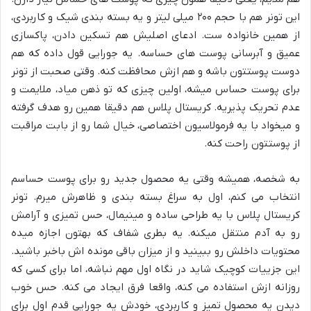
این تونر هم با حجم ۲۰۰ میلی لیتر و یه بسته بندی شیک و کاربردی،
از همین خانواده ست. ادعای اصلیش هم تسکین دادن، پاکسازی
عمیق و آبرسانی پوست های حساسه. یه جورایی قول داده که هم
دوست پوستتون باشه و هم ازش محافظت کنه. وقتی صحبت از تونر
برای پوست حساس میشه، اولین چیزی که تو ذهن میاد، ملایمت و
عدم تحریک پذیریه. کریستال پلاس هم دقیقا همین رو هدف گرفته
و میخواد با یه فرمولاسیون اختصاصی، خیال شما رو از بابت مراقبت
از پوستتون راحت کنه.
به شخصه، همیشه وقتی یه محصول جدید رو برای پوست حساسم
انتخاب می کنم، اول به سراغ بسته بندی و ظاهرش میرم. تونر
کریستال پلاس با یه طراحی ساده و مینیمال، حس تمیزی و آرامش
رو به آدم منتقل میکنه. یه بطری شفاف که بهتون اجازه میده
محتویات داخلش رو ببینید و از میزان باقی مونده اش باخبر باشید.
این جزییات کوچیک شاید در نگاه اول مهم نباشه، اما برای کسی که
روزانه ازش استفاده می کنه، واقعا فرق ایجاد می کنه. حس خوب
دیدن یه محصول تمیز و کاربردی، خودش یه جورایی قدم اول برای