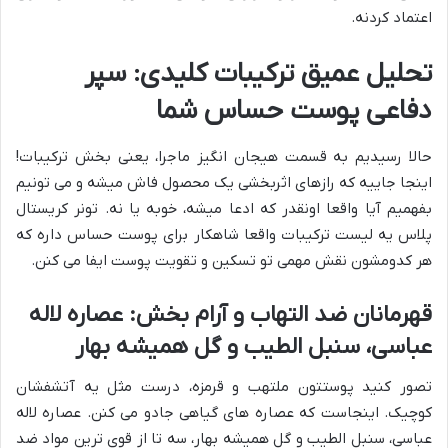
اعتماد کردنه.
تحلیل عمیق ترکیبات کلیدی: سپر
دفاعی پوست حساس شما
حالا رسیدیم به قسمت هیجان انگیز ماجرا، یعنی بخش ترکیبات!
اینجا جاییه که رازهای اثربخشی یک محصول فاش میشه و می تونیم
بفهمیم آیا واقعا اونقدر که ادعا میشه، خوبه یا نه. تونر کریستال
پلاس یه لیست ترکیبات واقعا شاهکار برای پوست حساس داره که
هر کدومشون نقش مهمی تو تسکین و تقویت پوست ایفا می کنن.
قهرمانان ضد التهاب و آرام بخش: عصاره لاله
عباسی، سنبل الطیب و گل همیشه بهار
تصور کنید پوستتون ملتهب و قرمزه، درست مثل یه آتشفشان
کوچیک. اینجاست که عصاره های گیاهی جادو می کنن. عصاره لاله
عباسی، سنبل الطیب و گل همیشه بهار، سه تا از قوی ترین مواد ضد