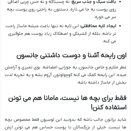
بافت سبک و جذب سریع:
نه چسبناکه و نه حس چربی اضافی
روی پوست به جا می ذاره. دستتون به راحتی روی پوست بچه
سر می خوره.
ایجاد لایه محافظتی:
این لایه نه تنها باعث میشه ماساژ راحت
تر باشه، بلکه از کشیدگی و اصطکاک زیاد پوست هم جلوگیری
می کنه.
اون رایحه آشنا و دوست داشتنی جانسون
عطر ملایم و خاص جانسون، یه جورایی امضاشه. بوی تمیزی و آرامش
میده. این رایحه کمک می کنه کوچولوتون آروم بشه و یه تجربه لذت
بخش از ماساژ داشته باشه.
فقط برای بچه ها نیست، مامانا هم می تونن
استفاده کنن!
شاید براتون جالب باشه که بدونید این لوسیون فقط مخصوص بچه
ها نیست. خیلی از بزرگسالان با پوست حساس هم می تونن ازش