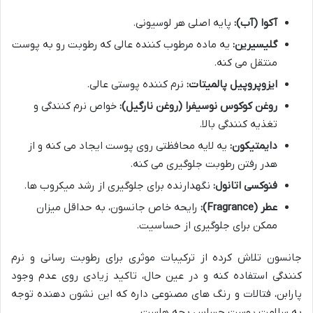
آکوا (آب):
پایه اصلی هر لوسیونی.
گلیسیرین:
یه ماده مرطوب کننده عالی که رطوبت رو به پوست
منتقل می کنه.
ایزوپروپیل پالمیتات:
نرم کننده پوستی عالی.
روغن کوکوس نوسیفرا (روغن نارگیل):
خواص نرم کنندگی و
تغذیه کنندگی بالا.
دایمتیکون:
یه لایه محافظتی روی پوست ایجاد می کنه و از
هدر رفتن رطوبت جلوگیری می کنه.
فنوکسی اتانول:
نگهدارنده برای جلوگیری از رشد میکروب ها.
عطر (Fragrance):
رایحه خاص جانسون، به حداقل میزان
ممکن برای جلوگیری از حساسیت.
جانسون تلاش کرده از ترکیبات موثری برای رطوبت رسانی و نرم
کنندگی استفاده کنه و در عین حال، تاکید زیادی روی عدم وجود
پارابن، فتالات و رنگ های مصنوعی داره که این نشون دهنده توجه
به سلامت پوست حساس بچه هاست.