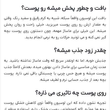
بافت و چطور پخش میشه رو پوست؟
بافت این لوسیون واقعاً سبکه، شبیه یه کرم رقیق و سفید رنگ. وقتی
یه مقدار ازش رو روی پوست میریزید، خیلی راحت و روان پخش
میشه. این خیلی برای ماساژ مهمه، چون دستتون روی پوست بچه
گیر نمی کنه و می تونید حرکات رو به نرمی انجام بدید.
چقدر زود جذب میشه؟
جذبش خوبه، اما نه اونقدر سریع که وقت ماساژ نداشته باشید. یه
مدت زمان مناسبی برای ماساژ دادن بهتون میده، بعدش کاملاً جذب
پوست میشه و هیچ حس چربی یا چسبندگی باقی نمی ذاره. پوست
بچه بعد از جذب، حسابی نرم و لطیف میشه.
روی پوست چه تاثیری می ذاره؟
تجربه نشون داده که این لوسیون واقعاً توی کاهش خشکی پوست
بچه ها موثره. اگه کوچولوتون پوست خشکی داره، استفاده منظم از