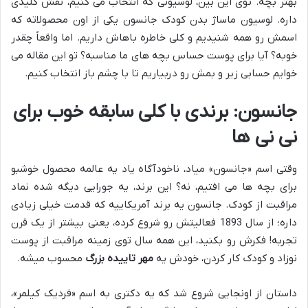
بهتر بچه. توی این بین، لوسیونی که انتخاب می کنیم، نقش کلیدی
داره. لوسیون ماساژ بدن کودک جانسون یکی از اون محصولاته که
اسمش رو همه شنیدیم و کلی خاطره باهاش داریم. اما واقعاً چقدر
خوبه؟ آیا برای پوست حساس بچه های ما مناسبه؟ تو این مقاله می
خوایم حسابی زیر و بمش رو دربیاریم تا با چشم باز انتخاب کنیم.
جانسون: برندی با کلی سابقه خوب برای
نی نی ها
وقتی اسم «جانسون» میاد، ناخودآگاه یاد یه عالمه محصول خوشبو
برای بچه ها می افتیم، نه؟ این برند، یه جورایی دیگه شده نماد
مراقبت از کودک. جانسون یه برند آمریکاییه که قدمت خیلی زیادی
داره؛ از سال 1893 فعالیتش رو شروع کرده، یعنی بیشتر از یک قرن
تجربه! فکرش رو بکنید، این همه سال توی زمینه مراقبت از پوست
نوزاد و کودک کار کردن، خودش یه
مهر تاییده بزرگ
محسوب میشه.
داستان از اونجایی شروع شد که یه دکتری به اسم «فردیک کیلمر»،