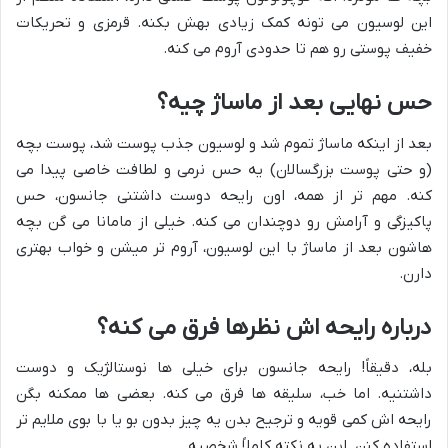
این لوسیون می تونه کمک زیادی بهش بکنه. قرمزی و تحریکات
خفیف پوستی رو هم تا حدودی آروم می کنه.
حس نهایی بعد از ماساژ چیه؟
بعد از اینکه ماساژ تموم شد و لوسیون جذب پوست شد، پوست بچه
(و حتی پوست بزرگسالان) یه حس نرمی و لطافت خاصی پیدا می
کنه. مهم تر از همه، اون رایحه دوست داشتنی جانسون، حس
پاکیزگی و آرامش رو دوچندان می کنه. خیلی از مامانا می گن بچه
هاشون بعد از ماساژ با این لوسیون، آروم تر میشن و خواب بهتری
دارن.
درباره رایحه اش نظرها فرق می کنه؟
بله، دقیقاً! رایحه جانسون برای خیلی ها نوستالژیک و دوست
داشتنیه. اما خب، سلیقه ها فرق می کنه. بعضی ها ممکنه بگن
رایحه اش کمی قویه و ترجیح بدن یه چیز بدون بو یا با بوی ملایم تر
استفاده کنن. این یه نکته کاملاً شخصیه.