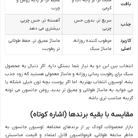
سبک تر، بر پایه آب و
غلیظ تر، بر پایه روغن و
بافت
کرمی
چرب
سریع تر، بدون حس
آهسته تر، حس چربی
جذب
چربی
بیشتری می دهد
کاربرد
مرطوب کننده روزانه،
ماساژ عمیق تر، حفظ طولانی
اصلی
ماساژ سبک
تر رطوبت
انتخاب بین این دو به نیاز شما بستگی داره. اگر دنبال یه محصول
سبک برای رطوبت رسانی روزانه و ماساژ معمولی هستید که زود جذب
بشه، لوسیون انتخاب بهتریه. اما اگر پوست بچه تون خیلی خشکه یا
می خواید یه ماساژ طولانی و عمیق تر بدید، روغن جانسون می تونه
گزینه مناسب تری باشه.
مقایسه با بقیه برندها (اشاره کوتاه)
بازار محصولات کودک پر از برندهای مختلفه. لوسیون جانسون به
خاطر سابقه طولانی، فرمولاسیون قابل اعتماد و قیمت مناسبش،