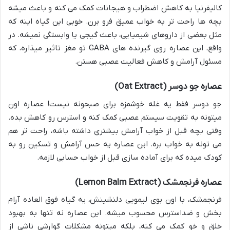
کالیفرنیا به کاهش اضطراب و هیجانات کمک می کنه و باعث میشه
بچه ها راحت تر به خواب عمیق فرو برن. خوبی این گیاه اینه که
مثل بعضی از داروهای شیمیایی، باعث گیجی یا وابستگی نمیشه. در
واقع، این عصاره روی گیرنده های GABA تو مغز تاثیر میذاره، که
مسئول آرامش و کاهش فعالیت عصبی هستن.
عصاره جو دوسر (Oat Extract)
جو دوسر فقط یه غله خوشمزه برای صبحونه نیست! عصاره اون
میتونه به تقویت سیستم عصبی کمک کنه و استرس رو کاهش بده.
وقتی بچه قبل از خواب آرامش بیشتری داشته باشه، راحت تر هم
می تونه به خواب بره. این عصاره یه حس آرامش و تسکین رو به
کودک میده که برای آماده سازی قبل از خواب حسابی لازمه.
عصاره فرنجمشک (Lemon Balm Extract)
فرنجمشک، با اون بوی لیمویی دلنشینش، یه گیاه فوق العاده آرام
بخش و ضداسترس محسوب میشه. این عصاره نه تنها به بهبود
خلق و خو کمک می کنه، بلکه میتونه مشکلات گوارشی ناشی از