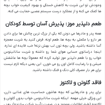
وجودش تو این شربت به کاهش خستگی و بهبود کیفیت خواب بچه
ها کمک می کنه و از عملکرد درست سیستم عصبی حمایت می کنه.
طعم دلپذیر موز: پذیرش آسان توسط کودکان
همه پدر و مادرها می دونن که یکی از بزرگ ترین چالش ها برای دادن
هر دارو یا مکملی به بچه ها، طعم اونه. فرض کنید یه شربت معجزه
آسا داشته باشید، ولی بچه تون لب بهش نزنه! خب، فایده ای نداره.
اینجا دراسانوی حسابی هوای شما رو داشته و شربت سانانیتوس
خواب رو با طعم دلپذیر موز تولید کرده که معمولاً بچه ها عاشقش
میشن و با رضایت کامل اون رو می خورن. این یعنی دیگه لازم نیست
برای هر بار مصرف کلی دنگ و فنگ داشته باشید.
فاقد گلوتن و لاکتوز
برای پدر و مادرهایی که بچه هاشون حساسیت های غذایی دارن،
این ویژگی خیلی مهمه. اینکه شربت سانانیتوس خواب بدون گلوتن و
لاکتوزه (طبق اطلاعات موجود و در صورت تأیید شرکت سازنده)، یعنی