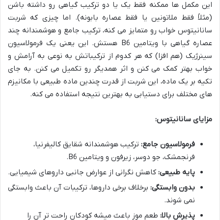
این مکمل ها ممکنه فقط یک یا دو ترکیب گیاهی رو داشته باشن
(مثلاً فقط ملاتونین یا فقط عصاره بابونه). اما چیزی که شربت
سانانیتوس خواب رو متمایز می کنه، ترکیب جامع و هوشمندانه چند
عصاره گیاهی با ویتامین B6 هستش. این یعنی یک فرمولاسیون
سینرژیک (هم افزا) که هر کدوم از ترکیباتش به نوعی به آرامش و
خواب بهتر کمک می کنن و اثر همدیگر رو تکمیل می کنن. به جای
تکیه بر یک ماده، این شربت از قدرت چندین ماده طبیعی با مکانیزم
های مختلف برای دستیابی به بهترین نتیجه استفاده می کنه.
مزایای سانانیتوس:
فرمولاسیون جامع:
ترکیب هوشمندانه شقایق کالیفرنیا،
فرنجمشک، جو دوسر، زیرفون و ویتامین B6.
پایه طبیعی:
کاهش نگرانی از عوارض جانبی داروهای شیمیایی.
بدون وابستگی:
برخلاف برخی داروها، ترکیبات آن باعث وابستگی
نمی شوند.
پذیرش بالا:
طعم موز باعث میشه کودکان راحت تر آن را