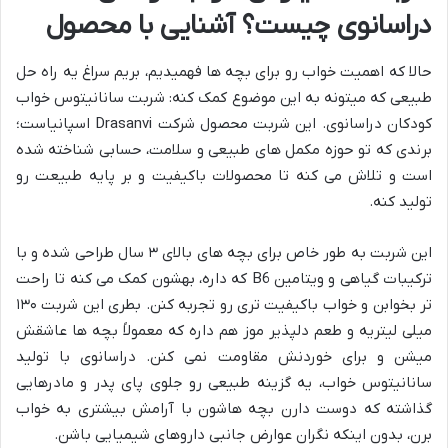
دراسانوی چیست؟ آشنایی با محصول
حالا که اهمیت خواب رو برای بچه ها فهمیدیم، بریم سراغ یه راه حل
طبیعی که میتونه به این موضوع کمک کنه: شربت سانانیتوس خواب
کودکان دراسانوی. این شربت محصول شرکت Drasanvi اسپانیاست؛
برندی که تو حوزه مکمل های طبیعی و سلامت، حسابی شناخته شده
است و تلاش می کنه تا محصولات باکیفیت و بر پایه طبیعت رو
تولید کنه.
این شربت به طور خاص برای بچه های بالای ۳ سال طراحی شده و با
ترکیبات گیاهی و ویتامین B6 که داره، بهشون کمک می کنه تا راحت
تر بخوابن و خواب باکیفیت تری رو تجربه کنن. بطری این شربت ۱۳۰
میلی لیتریه و طعم دلپذیر موز هم داره که معمولاً بچه ها عاشقش
میشن و برای خوردنش مقاومت نمی کنن. دراسانوی با تولید
سانانیتوس خواب، یه گزینه طبیعی رو جلوی پای پدر و مادرهایی
گذاشته که دوست دارن بچه هاشون با آرامش بیشتری به خواب
برن، بدون اینکه نگران عوارض جانبی داروهای شیمیایی باشن.