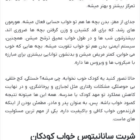
تمرکز بیشتر و بهتر میشه.
جدای از مغز، بدن بچه ها هم تو خواب حسابی فعال میشه. هورمون
های رشد، که برای قد کشیدن و وزن گرفتن بچه ها ضروری اند،
بیشترشون شب ها و در طول خواب عمیق ترشح میشن. همچنین،
سیستم ایمنی بدن هم تو خواب تقویت میشه. بچه هایی که خوب
می خوابن، کمتر مریض میشن و بدنشون توانایی بیشتری برای مبارزه
با میکروب ها و ویروس ها داره.
حالا تصور کنید یه کودک خوب نخوابه. چی میشه؟ خستگی، کج خلقی،
بی حوصلگی، مشکلات رفتاری مثل لجبازی و پرخاشگری، و در نهایت
کاهش عملکرد تو مهد کودک یا مدرسه. همه این ها میتونه نتیجه
کمبود خواب باشه. پس، به عنوان پدر و مادر، مطمئن بودن از اینکه
فرزندمون خواب کافی و باکیفیت داره، یکی از مهم ترین مسئولیت
های ماست.
شربت سانانیتوس خواب کودکان