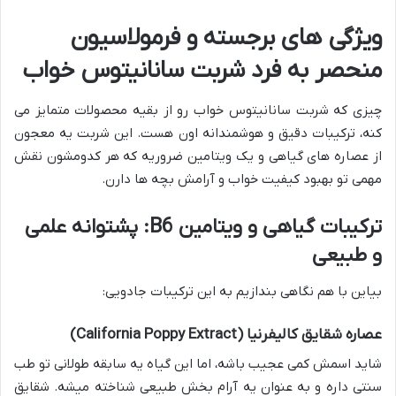
ویژگی های برجسته و فرمولاسیون
منحصر به فرد شربت سانانیتوس خواب
چیزی که شربت سانانیتوس خواب رو از بقیه محصولات متمایز می
کنه، ترکیبات دقیق و هوشمندانه اون هست. این شربت یه معجون
از عصاره های گیاهی و یک ویتامین ضروریه که هر کدومشون نقش
مهمی تو بهبود کیفیت خواب و آرامش بچه ها دارن.
ترکیبات گیاهی و ویتامین B6: پشتوانه علمی
و طبیعی
بیاین با هم نگاهی بندازیم به این ترکیبات جادویی:
عصاره شقایق کالیفرنیا (California Poppy Extract)
شاید اسمش کمی عجیب باشه، اما این گیاه یه سابقه طولانی تو طب
سنتی داره و به عنوان یه آرام بخش طبیعی شناخته میشه. شقایق