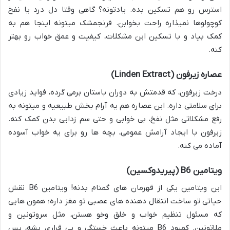
استرس رو هم تسکین بده. یادتونه؟ گاهی وقتا دل درد یا نفخ
کوچولوها نمیذاره راحت بخوابن. فرنجمشک میتونه اینجا هم به
کمک بیاد و با تسکین این مشکلات، کیفیت و عمق خواب رو بهتر
کنه.
عصاره زیرفون (Linden Extract)
درخت زیرفون، که قدمتش به دوران باستان برمی گرده، فواید زیادی
برای سلامتی داره. این عصاره هم یه آرام بخش طبیعیه و میتونه به
رفع مشکلاتی مثل نفخ، بی خوابی و حتی سم زدایی بدن کمک کنه.
زیرفون با ایجاد آرامش عمومی، بچه ها رو برای یه خواب آسوده
آماده می کنه.
ویتامین B6 (پیریدوکسین)
این ویتامین یکی از قهرمان های گمنام بدنه! ویتامین B6 نقش
حیاتی تو ساخت انتقال دهنده های عصبی تو مغز داره؛ همون هایی
که مسئول تنظیم خواب و خلق وخو هستن، مثل سروتونین و
ملاتونین. کمبود B6 میتونه باعث خستگی و بی قراری بشه، پس