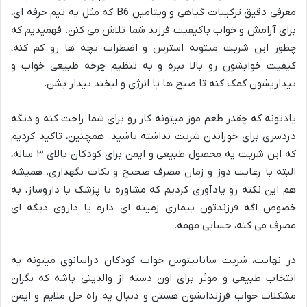
معرفی دقیق ترکیبات گیاهی و ویتامین B6 که مثل یه تیم حرفه ای،
برای آرامش و خواب باکیفیت فرزند شما تلاش می کنن. فهمیدیم که
چطور این شربت میتونه استرس و اضطراب بچه ها رو کم کنه،
کیفیت خوابشون رو بالا ببره و به تنظیم چرخه طبیعی خواب و
بیداریشون کمک کنه تا صبح ها با انرژی و لبخند بیدار بشن.
یادتونه که چقدر طعم موز میتونه کار رو برای شما راحت کنه و دیگه
دردسری برای خوراندن شربت نداشته باشید. همچنین، تاکید کردیم
که این شربت یه محصول طبیعی و ایمن برای کودکان بالای ۳ ساله،
البته با رعایت دوز و زمان مصرف صحیح و نکات نگهداری. همیشه
هم این نکته رو یادآوری کردیم که مشاوره با پزشک یا داروساز، به
خصوص اگه فرزندتون بیماری زمینه ای داره یا داروی دیگه ای
مصرف می کنه، حسابی مهمه.
در نهایت، شربت سانانیتوس خواب کودکان دراسانوی میتونه یه
انتخاب طبیعی و موثر برای اون دسته از والدینی باشه که نگران
مشکلات خواب فرزندانشون هستن و دنبال یه راه حل ملایم و ایمن