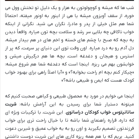
شب ها که میشه و کوچولوتون به هزار و یک دلیل تو تختش وول می
خوره، از سقف آویزون میشه یا هی از اینور به اونور میفته، احتمالاً
شما هم مثل خیلی از پدر و مادرا، نگران می شید. نگرانی از اینکه
خواب ناکافی چه بلایی سر رشد و سلامت بچه تون میاره. واقعاً دیدن
یه بچه که صبح با چشم های خسته و اخم های در هم بیدار میشه،
دل آدم رو به درد میاره. اون وقت توی این دنیای پر سرعت، که پر از
استرس و هیجان و دغدغه است، بچه ها هم درگیرش میشن و
خوابشون بهم می ریزه. اینجا است که دغدغه شما هم شروع میشه:
«چیکار کنم بچه ام راحت بخوابه؟» و «آیا اصلاً راهی برای بهبود خواب
کودک هست که ایمن و طبیعی باشه؟»
اینجا می خوایم در مورد یه محصول طبیعی و گیاهی صحبت کنیم که
میتونه دستیار شما برای رسیدن به این آرامش باشه:
شربت
سانانیتوس خواب کودکان دراسانوی
. این شربت، با ترکیبات ویژه ای
که داره، قراره راهنمای شما باشه تا با خیال راحت تری برای خواب
فرزندتون تصمیم بگیرید و اون رو به یه خواب عمیق و شیرین دعوت
کنید. بریم که با هم همه ریزه کاری های این شربت دوست داشتنی