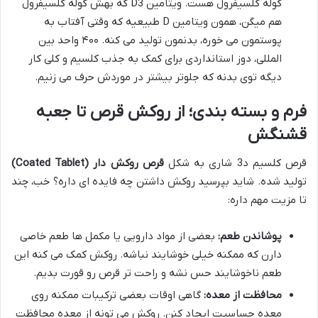
کوله کلسیفرول هست. ویتامین D3 که بهش کوله کلسیفرول
هم میگن، همون ویتامین D طبیعیه که وقتی آفتاب به
پوستمون می خوره، بدنمون تولید می کنه. ۴۰۰ واحد بین
المللی، دوز استانداردی برای کمک به جذب کلسیم و کلی کار
دیگه توی بدنه که جلوتر بیشتر در موردش حرف می زنیم.
فرم و بسته بندی؛ از روکش قرص تا جعبه
قشنگش
قرص کلسیم د3 شاری به شکل
قرص روکش دار (Coated Tablet)
تولید شده. شاید بپرسید روکش داشتن چه فایده ای داره؟ خب، چند
تا مزیت مهم داره:
پوشاندن طعم:
بعضی از مواد دارویی یا مکمل ها طعم خاصی
دارن که ممکنه خیلی خوشایند نباشه. روکش کمک می کنه این
طعم ناخوشایند حس نشه و راحت تر قرص رو قورت بدیم.
محافظت از معده:
گاهی اوقات بعضی ترکیبات ممکنه روی
معده حساسیت ایجاد کنن. روکش می تونه از معده محافظت