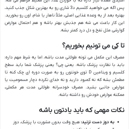
اسیدی معده نیاز داره که با خوردن غذا، این محیط فراهم می شه.
پس اگه می خواهید کلسیم د3 شاری رو به بهترین شکل جذب کنید،
بهتره بعد از یه وعده غذایی اصلی، مثلاً ناهار یا شام، اون رو بخورید.
این کار باعث می شه هم جذبش بهتر باشه و هم احتمال عوارض
گوارشی مثل نفخ و دل درد کمتر بشه.
تا کِی می تونیم بخوریم؟
مصرف این مکمل می تونه طولانی مدت باشه، اما یه شرط مهم داره:
باید با نظارت پزشک باشه. یعنی چی؟ یعنی پزشک شما باید سطح
کلسیم و ویتامین D توی خونتون رو به صورت دوره ای چک کنه تا
مطمئن بشه که نه کمبود دارید و نه خدای نکرده دچار مسمومیت یا
عوارض جانبی بشید. مصرف خودسرانه طولانی مدت هر مکملی،
ممکنه عوارض خودش رو داشته باشه.
نکات مهمی که باید یادتون باشه
به دوز دست نزنید:
هیچ وقت بدون مشورت با پزشک، دوز