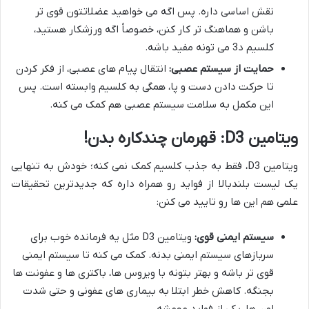
نقش اساسی داره. پس اگه می خواهید عضلاتتون قوی تر
باشن و هماهنگ تر کار کنن، خصوصاً اگه ورزشکار هستید،
کلسیم د3 می تونه مفید باشه.
حمایت از سیستم عصبی:
انتقال پیام های عصبی، از فکر کردن
تا حرکت دادن دست و پا، همگی به کلسیم وابسته است. پس
این مکمل به سلامت سیستم عصبی هم کمک می کنه.
ویتامین D3: قهرمان چندکاره بدن!
ویتامین D3، فقط به جذب کلسیم کمک نمی کنه؛ خودش به تنهایی
یک لیست بلندبالا از فواید رو همراه داره که جدیدترین تحقیقات
علمی هم این ها رو تایید می کنن:
سیستم ایمنی قوی:
ویتامین D3 مثل یه فرمانده خوب برای
سربازهای سیستم ایمنی بدنه. کمک می کنه تا سیستم ایمنی
قوی تر باشه و بهتر بتونه با ویروس ها، باکتری ها و عفونت ها
بجنگه. کاهش خطر ابتلا به بیماری های عفونی و حتی شدت