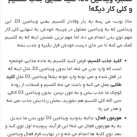
و کلی کار دیگه!
حالا نوبت می رسه به یار وفادار کلسیم، یعنی ویتامین D3. این
ویتامین که یه ویتامین محلول در چربیه، خودش به تنهایی کلی کار
مهم توی بدن انجام می ده، اما مهم ترین نقشش اینه که به کلسیم
کمک می کنه تا سر جای درست خودش قرار بگیره و جذب بشه.
کلید جذب کلسیم:
فرض کنید کلسیم یه ماده غذایی خوشمزه
است که وارد بدن می شه، اما بدون ویتامین D3، مثل اینه که
در قفل شده و نمی تونه وارد خونه بشه! ویتامین D3 مثل
کلید
طلایی
عمل می کنه و باعث می شه کلسیم و فسفات از روده
کوچک ما جذب بشن و به خون برسن. بدون ویتامین D3 کافی،
حتی اگه کلی کلسیم هم بخورید، بخش زیادیش جذب نمی شه
و هدر می ره.
هورمون فعال:
جالبه بدونید ویتامین D3 توی بدن ما تبدیل
به یه هورمون فعال می شه! این فرآیند پیچیده اول توی کبد و
بعد توی کلیه ها انجام می شه و در نهایت فرم فعال ویتامین