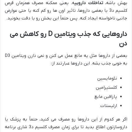
بهش باشه،
تداخلات دارویی
ه. یعنی ممکنه مصرف همزمان قرص
کلسیم د3 با بعضی داروها، تاثیر اون ها رو کم کنه یا حتی عوارض
جانبی ناخواسته ایجاد کنه. پس حتماً این بخش رو با دقت بخونید.
داروهایی که جذب ویتامین D رو کاهش می
دن
بعضی از داروها مثل یه مانع عمل می کنن و نمی ذارن ویتامین D3
به خوبی جذب بشه. این داروها عبارتند از:
نئومایسین
کلستیرامین
پارافین مایع
ارلیستات
اگر هر کدوم از این داروها رو مصرف می کنید، حتماً به پزشک یا
داروسازتون اطلاع بدید تا برای زمان مصرف کلسیم د3 شاری برنامه