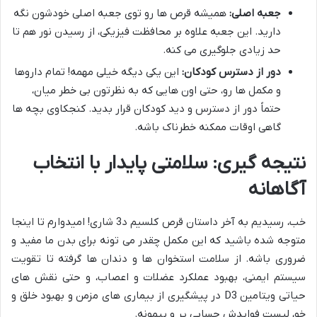
جعبه اصلی:
همیشه قرص ها رو توی جعبه اصلی خودشون نگه
دارید. این جعبه علاوه بر محافظت فیزیکی، از رسیدن نور هم تا
حد زیادی جلوگیری می کنه.
دور از دسترس کودکان:
این یکی دیگه خیلی مهمه! تمام داروها
و مکمل ها رو، حتی اون هایی که به نظرتون بی خطر میان،
حتماً دور از دسترس و دید کودکان قرار بدید. کنجکاوی بچه ها
گاهی اوقات ممکنه خطرناک باشه.
نتیجه گیری: سلامتی پایدار با انتخاب
آگاهانه
خب، رسیدیم به آخر داستان قرص کلسیم د3 شاری! امیدوارم تا اینجا
متوجه شده باشید که این مکمل چقدر می تونه برای بدن ما مفید و
ضروری باشه. از سلامت استخوان ها و دندان ها گرفته تا تقویت
سیستم ایمنی، بهبود عملکرد عضلات و اعصاب، و حتی نقش های
حیاتی ویتامین D3 در پیشگیری از بیماری های مزمن و بهبود خلق و
خو، لیست فوایدش حسابی پر و پیمونه.