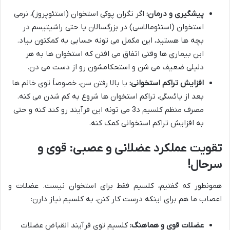
پیشگیری و درمان:
اگر نگران پوکی استخوان (استئوپروز)، نرمی
استخوان (استئومالاسی) در بزرگسالان یا حتی راشیتیسم در
بچه ها هستید، این مکمل می تونه حسابی به کمکتون بیاد.
این بیماری ها وقتی اتفاق می افتن که استخوان ها به هر
دلیلی ضعیف می شن و استحکامشون رو از دست می دن.
افزایش تراکم استخوانی:
با بالا رفتن سن، خصوصاً توی خانم ها
بعد از یائسگی، تراکم استخوان ها شروع به کم شدن می کنه.
مصرف منظم کلسیم د3 می تونه این فرآیند رو کند کنه و حتی
به افزایش تراکم استخوانی کمک کنه.
تقویت عملکرد عضلانی و عصبی: قوی و
سرحال!
همونطور که گفتیم، کلسیم فقط برای استخوان نیست. عضلات و
اعصاب ما هم برای اینکه درست کار کنن، به کلسیم نیاز دارن:
عضلات قوی و هماهنگ:
کلسیم توی فرآیند انقباض عضلات