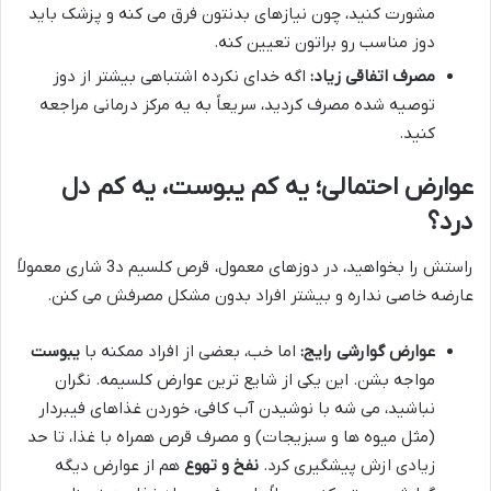
مشورت کنید، چون نیازهای بدنتون فرق می کنه و پزشک باید
دوز مناسب رو براتون تعیین کنه.
مصرف اتفاقی زیاد:
اگه خدای نکرده اشتباهی بیشتر از دوز
توصیه شده مصرف کردید، سریعاً به یه مرکز درمانی مراجعه
کنید.
عوارض احتمالی؛ یه کم یبوست، یه کم دل
درد؟
راستش را بخواهید، در دوزهای معمول، قرص کلسیم د3 شاری معمولاً
عارضه خاصی نداره و بیشتر افراد بدون مشکل مصرفش می کنن.
عوارض گوارشی رایج:
اما خب، بعضی از افراد ممکنه با
یبوست
مواجه بشن. این یکی از شایع ترین عوارض کلسیمه. نگران
نباشید، می شه با نوشیدن آب کافی، خوردن غذاهای فیبردار
(مثل میوه ها و سبزیجات) و مصرف قرص همراه با غذا، تا حد
زیادی ازش پیشگیری کرد.
نفخ و تهوع
هم از عوارض دیگه