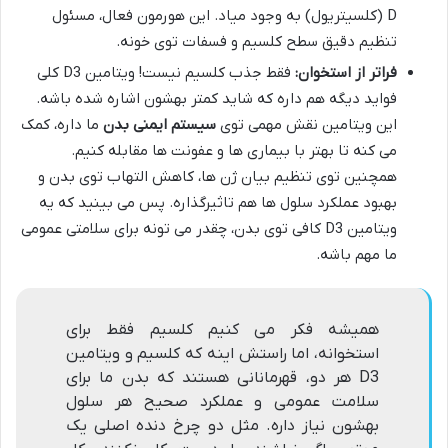
D (کلسیتریول) به وجود میاد. این هورمون فعال، مسئول
تنظیم دقیق سطح کلسیم و فسفات توی خونه.
فراتر از استخوان:
فقط جذب کلسیم نیست! ویتامین D3 کلی
فواید دیگه هم داره که شاید کمتر بهشون اشاره شده باشه.
این ویتامین نقش مهمی توی
سیستم ایمنی بدن
ما داره، کمک
می کنه تا بهتر با بیماری ها و عفونت ها مقابله کنیم.
همچنین توی تنظیم بیان ژن ها، کاهش التهاب توی بدن و
بهبود عملکرد سلول ها هم تاثیرگذاره. پس می بینید که یه
ویتامین D3 کافی توی بدن، چقدر می تونه برای سلامتی عمومی
ما مهم باشه.
همیشه فکر می کنیم کلسیم فقط برای
استخوانه، اما راستش اینه که کلسیم و ویتامین
D3 هر دو، قهرمانانی هستند که بدن ما برای
سلامت عمومی و عملکرد صحیح هر سلول
بهشون نیاز داره. مثل دو چرخ دنده اصلی یک