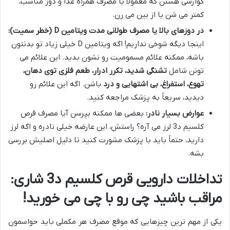
گوارشی هستن که معمولاً با مصرف همراه غذا و دوز مناسب،
کمتر می شن یا از بین می رن.
در دوزهای بالا یا مصرف طولانی مدت ویتامین D (خطر سمیت):
اینجا دیگه شوخی نداریم! اگه ویتامین D خیلی زیاد تو بدنتون
باشه، ممکنه علائم مسمومیت رو نشون بدید. این علائم می
تونن شامل
تشنگی شدید، تکرر ادرار، طعم فلزی توی دهان،
تهوع، استفراغ، بی اشتهایی و درد
باشن. اگه این علائم رو
دیدید، سریعاً به پزشک مراجعه کنید.
عوارض بسیار نادر:
بعضی ها ممکنه بپرسن آیا مصرف قرص
کلسیم د3 لرز می آره؟ راستش، این عارضه خیلی نادره و اگه لرز
دارید، حتماً باید با پزشک مشورت کنید تا دلیل اصلیش بررسی
بشه.
تداخلات دارویی قرص کلسیم د3 شاری:
مراقب باشید چی رو با چی می خورید!
یکی از مهم ترین چیزهایی که موقع مصرف هر مکملی باید حواسمون