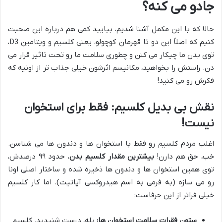
جادو می کنه؟
حالا که با این مکمل آشنا شدیم، بیایید کمی هم درباره این صحبت
کنیم که اصلاً این دو تا قهرمان کوچولو، یعنی کلسیم و ویتامین D3،
توی بدن ما چیکار می کنن و چطوری سلامت ما رو تحت تاثیر قرار می
دن. راستش را بخواهید، مکانیسم اثرشون خیلی جذاب تر از اونیه که
فکرش رو می کنید!
نقش بی بدیل کلسیم: فقط برای استخوان
نیست!
اغلب مردم کلسیم رو فقط با استخوان ها و دندون ها می شناسن.
خب، حق هم دارن!
بیشترین مقدار کلسیم بدن
، حدود ۹۹ درصدش،
توی همین استخوان ها و دندون ها ذخیره شده و ساختار اصلی اونا
رو می سازه (به فرمی به اسم هیدروکسی آپاتیت). اما کار کلسیم
خیلی فراتر از این حرفاست:
ستون فقرات سلامت استخوان ها:
بله، درست شنیدید. کلسیم