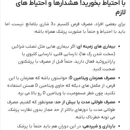
با احتیاط بخورید! هشدارها و احتیاط های
لازم
برای بعضی افراد، مصرف قرص کلسیم د3 شاری بلامانع نیست، اما
باید با احتیاط و حتماً با مشورت پزشک همراه باشه:
بیماری های زمینه ای:
اگر بیماری هایی مثل تصلب شرائین
(سخت شدن رگ ها)، نارسایی قلبی، نارسایی کلیوی یا
پاراتیروئید فعال دارید، حتماً قبل از مصرف با پزشکتون
صحبت کنید.
مصرف همزمان ویتامین D:
حواستون باشه که همزمان با این
قرص، از مکمل های دیگه که حاوی ویتامین D هستن استفاده
نکنید، چون خطر مسمومیت با ویتامین D رو بالا می بره.
مصرف طولانی مدت یا بیش از حد:
همونطور که گفتیم، مصرف
طولانی مدت یا دوزهای بالاتر از حد مجاز بدون نظارت پزشک،
می تونه خطرناک باشه.
بارداری و شیردهی:
در این دوران هم باید حتماً با پزشک