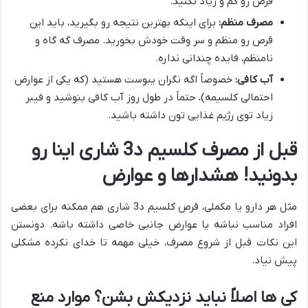
قرص رو کم و زیاد نکنید.
مصرف منظم:
برای اینکه بهترین نتیجه رو بگیرید، باید این
قرص رو منظم و سر وقت خودش بخورید. مصرف گه گاه و
نامنظم، فایده چندانی نداره.
آب کافی:
خصوصاً اگه نگران یبوست هستید (که یکی از عوارض
احتمالی کلسیمه)، حتماً در طول روز آب کافی بنوشید و فیبر
زیاد توی رژیم غذایی تون داشته باشید.
قبل از مصرف کلسیم د3 شاری اینا رو
بدونید! هشدارها و عوارض
مثل هر دارو یا مکملی، قرص کلسیم د3 شاری هم ممکنه برای بعضی
افراد مناسب نباشه یا عوارض جانبی خاصی داشته باشه. دونستن
این نکات قبل از شروع مصرف، خیلی مهمه تا خدای نکرده مشکلی
پیش نیاد.
کی ها اصلاً نباید نزدیکش بشن؟ موارد منع