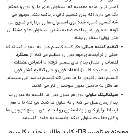
اصلی ترین ماده معدنیه که استخوان های ما رو قوی و محکم
نگه می داره. اگه بدن کلسیم کافی دریافت نکنه، مجبور می
شه کلسیم ذخیره شده توی استخوان ها رو برداره و همین می
تونه به مرور زمان باعث ضعیف شدن استخوان ها و مشکلاتی
مثل پوکی استخوان بشه.
تنظیم کننده حیاتی:
فکر کنید کلسیم مثل یه ریموت کنترله که
خیلی از فرآیندهای مهم بدن رو تنظیم می کنه. از
عملکرد
اعصاب
و انتقال پیام های عصبی گرفته تا
انقباض عضلات
(حتی ماهیچه قلب!)،
انعقاد خون
و حتی
تنظیم فشار خون
،
کلسیم نقش کلیدی داره. یعنی اگه کلسیم نباشه، این سیستم
ها مثل یه ماشین بدون سوخت از کار می افتند.
سیگنالینگ سلولی:
توی هر سلول بدن ما، کلسیم به عنوان یه
پیام رسان عمل می کنه و به سلول ها کمک می کنه تا با هم
ارتباط برقرار کنن و وظایفشون رو انجام بدن. ترشح هورمون ها
و کلی فعالیت سلولی دیگه، وابسته به حضور کلسیمه.
معجزه ویتامین D3: کلید طلایی جذب کلسیم