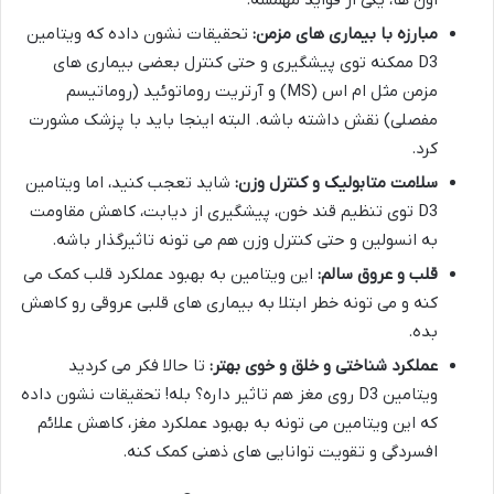
اون ها، یکی از فواید مهمشه.
مبارزه با بیماری های مزمن:
تحقیقات نشون داده که ویتامین
D3 ممکنه توی پیشگیری و حتی کنترل بعضی بیماری های
مزمن مثل ام اس (MS) و آرتریت روماتوئید (روماتیسم
مفصلی) نقش داشته باشه. البته اینجا باید با پزشک مشورت
کرد.
سلامت متابولیک و کنترل وزن:
شاید تعجب کنید، اما ویتامین
D3 توی تنظیم قند خون، پیشگیری از دیابت، کاهش مقاومت
به انسولین و حتی کنترل وزن هم می تونه تاثیرگذار باشه.
قلب و عروق سالم:
این ویتامین به بهبود عملکرد قلب کمک می
کنه و می تونه خطر ابتلا به بیماری های قلبی عروقی رو کاهش
بده.
عملکرد شناختی و خلق و خوی بهتر:
تا حالا فکر می کردید
ویتامین D3 روی مغز هم تاثیر داره؟ بله! تحقیقات نشون داده
که این ویتامین می تونه به بهبود عملکرد مغز، کاهش علائم
افسردگی و تقویت توانایی های ذهنی کمک کنه.